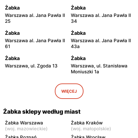
Żabka
Żabka
Warszawa al. Jana Pawła II
Warszawa al. Jana Pawła II
25
34
Żabka
Żabka
Warszawa al. Jana Pawła II
Warszawa al. Jana Pawła II
61
43a
Żabka
Żabka
Warszawa, ul. Zgoda 13
Warszawa, ul. Stanisława
Moniuszki 1a
Żabka
Żabka
Warszawa, ul.
Warszawa, ul. Grzybowska
WIĘCEJ
Świętokrzyska 0 Stacja
5
Metra A14
Żabka sklepy według miast
Żabka
Żabka
Łódź, ul. Żurawia 14
Warszawa, ul. Żurawia 18
Żabka Warszawa
Żabka Kraków
(
woj. mazowieckie
)
(
woj. małopolskie
)
Żabka
Żabka
Żabka Poznań
Żabka Wrocław