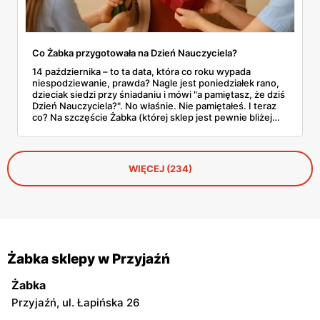
Co Żabka przygotowała na Dzień Nauczyciela?
14 października – to ta data, która co roku wypada
niespodziewanie, prawda? Nagle jest poniedziałek rano,
dzieciak siedzi przy śniadaniu i mówi "a pamiętasz, że dziś
Dzień Nauczyciela?". No właśnie. Nie pamiętałeś. I teraz
co? Na szczęście Żabka (której sklep jest pewnie bliżej
domu niż lodówka) akurat wypuściła całkiem sensowną
ofertę na tę okazję. Od Kit Kata za 7,50 zł po Ferrero za 33
złote. Sprawdzamy, co warto rzucić do koszyka, zanim
dotrze do ciebie, że znowu zapomniałeś o ważnym dniu.
WIĘCEJ (234)
Żabka sklepy w Przyjaźń
Żabka
Przyjaźń, ul. Łapińska 26