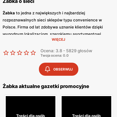
Żabka o sieci
Żabka
to jedna z największych i najbardziej
rozpoznawalnych sieci sklepów typu convenience w
Polsce. Firma od lat zdobywa uznanie klientów dzięki
wygodnym lokalizacjom, szerokiemu asortymentowi
WIĘCEJ
produktów oraz szybkim i wygodnym zakupom.
Żabka
jest
synonimem nowoczesnych rozwiązań handlowych,
Ocena: 3.8 - 5829 głosów
dostosowanych do dynamicznego trybu życia
Twoja ocena: 0.0
współczesnych konsumentów. Regularne wydawanie
gazetek promocyjnych
jest istotnym elementem strategii
OBSERWUJ
marketingowej
Żabka
. Te kolorowe broszury dostarczają
klientom informacji o najnowszych
promocjach
,
Żabka aktualne gazetki promocyjne
nowościach produktowych oraz specjalnych ofertach,
które często obejmują
niskie ceny
na wybrane artykuły.
Gazetki
te są wydawane co tydzień, co pozwala klientom
na bieżąco śledzić atrakcyjne oferty i korzystać z licznych
Treści dla osób
Treści dla osób