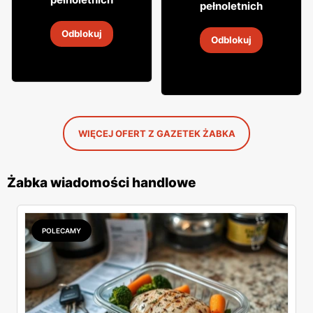
29
pełnoletnich
Whisky Grant's
Wódka Żołądkowa Gorzka
Odblokuj
4
-
18 sie 2026
Odblokuj
4
-
18 sie 2026
WIĘCEJ OFERT Z GAZETEK ŻABKA
Żabka wiadomości handlowe
POLECAMY