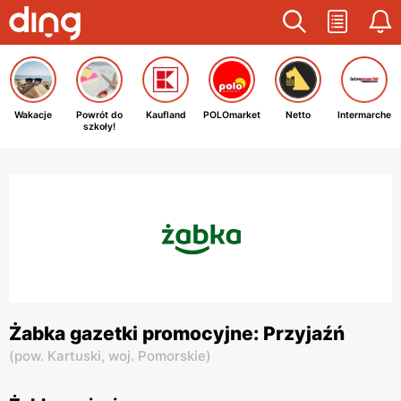
Wakacje
Powrót do
Kaufland
POLOmarket
Netto
Intermarche
szkoły!
Żabka gazetki promocyjne: Przyjaźń
(
pow. Kartuski,
woj. Pomorskie
)