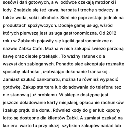
sosów i dań gotowych, a w lodówce czekają mrożonki i
lody. Znajdzie się też kawa, herbata i trochę słodyczy, a
także woda, soki i alkohole. Sieć nie poprzestaje jednak na
produktach spożywczych. Dodaje gamę usług, wśród
których pierwszą jest usługa gastronomiczna. Od 2012
roku w Żabkach pojawiły się kąciki gastronomiczne o
nazwie Żabka Cafe. Można w nich zakupić świeżo parzoną
kawę oraz ciepłe przekąski. To ważny ratunek dla
wszystkich zabieganych. Ponadto sieć akceptuje rozmaite
sposoby płatności, ułatwiając dokonanie transakcji.
Zamiast szukać bankomatu, można tu również wypłacić
gotówkę. Zakup startera lub doładowania do telefonu też
nie stanowią już problemu. W sklepie dostępne jest
jeszcze doładowanie karty miejskiej, opłacanie rachunków
i zakup prądu dla domu. Również kody do gier lub kupony
lotto są dostępne dla klientów Żabki. A zamiast czekać na
kuriera, warto tu przy okazji szybkich zakupów nadać lub