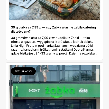
30 g białka za 7,99 zł — czy Żabka właśnie zabiła catering
dietetyczny?
30 gramów białka za 7,99 zł w pudełku z Żabki — taka
oferta w gazetce wygląda na literówkę, a jednak działa.
Linia High Protein pod marką Szamamm weszła na półki
razem z kanapkami trójkątnymi i sałatkami Dobra Karma,
gdzie białka jest 24-33 gramy w porcji. Dzienna rozpiska
na tym składzie wychodzi poniżej 25 zł, podczas gdy
catering dietetyczny zaczyna się od 60. Liczby same
proszą o porównanie — gotowce z rogu ulicy kontra
pudełko od kuriera.
AKTUALNOŚCI