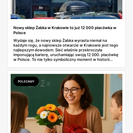
Nowy sklep Żabka w Krakowie to już 12 000 placówka w
Polsce
Wydaje się, że nowy sklep Żabka wyrasta niemal na
każdym rogu, a najnowsze otwarcie w Krakowie jest tego
najlepszym dowodem. Sieć właśnie przekroczyła
imponującą barierę, uruchamiając swoją 12 000. placówkę
w Polsce. To nie tylko symboliczny moment w historii
firmy, ale też wyraźny sygnał dla klientów i przyszłych
franczyzobiorców – Żabka przyspiesza i planuje otwierać
ponad tysiąc sklepów rocznie. Co to oznacza w praktyce
dla nas wszystkich?
POLECAMY