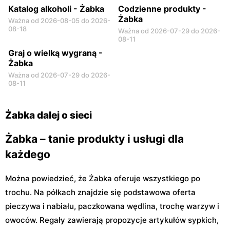
Katalog alkoholi - Żabka
Codzienne produkty -
Żabka
Ważna od 2026-08-05 do 2026-
08-18
Ważna od 2026-07-29 do 2026-
08-11
Graj o wielką wygraną -
Żabka
Ważna od 2026-07-29 do 2026-
08-11
Żabka dalej o sieci
Żabka – tanie produkty i usługi dla
każdego
Można powiedzieć, że Żabka oferuje wszystkiego po
trochu. Na półkach znajdzie się podstawowa oferta
pieczywa i nabiału, paczkowana wędlina, trochę warzyw i
owoców. Regały zawierają propozycje artykułów sypkich,