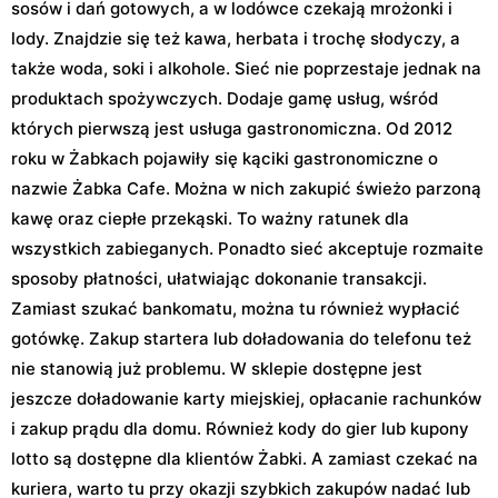
sosów i dań gotowych, a w lodówce czekają mrożonki i
lody. Znajdzie się też kawa, herbata i trochę słodyczy, a
także woda, soki i alkohole. Sieć nie poprzestaje jednak na
produktach spożywczych. Dodaje gamę usług, wśród
których pierwszą jest usługa gastronomiczna. Od 2012
roku w Żabkach pojawiły się kąciki gastronomiczne o
nazwie Żabka Cafe. Można w nich zakupić świeżo parzoną
kawę oraz ciepłe przekąski. To ważny ratunek dla
wszystkich zabieganych. Ponadto sieć akceptuje rozmaite
sposoby płatności, ułatwiając dokonanie transakcji.
Zamiast szukać bankomatu, można tu również wypłacić
gotówkę. Zakup startera lub doładowania do telefonu też
nie stanowią już problemu. W sklepie dostępne jest
jeszcze doładowanie karty miejskiej, opłacanie rachunków
i zakup prądu dla domu. Również kody do gier lub kupony
lotto są dostępne dla klientów Żabki. A zamiast czekać na
kuriera, warto tu przy okazji szybkich zakupów nadać lub