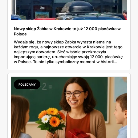
Nowy sklep Żabka w Krakowie to już 12 000 placówka w
Polsce
Wydaje się, że nowy sklep Żabka wyrasta niemal na
każdym rogu, a najnowsze otwarcie w Krakowie jest tego
najlepszym dowodem. Sieć właśnie przekroczyła
imponującą barierę, uruchamiając swoją 12 000. placówkę
w Polsce. To nie tylko symboliczny moment w historii
firmy, ale też wyraźny sygnał dla klientów i przyszłych
franczyzobiorców – Żabka przyspiesza i planuje otwierać
ponad tysiąc sklepów rocznie. Co to oznacza w praktyce
dla nas wszystkich?
POLECAMY