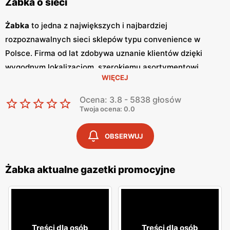
Żabka o sieci
Żabka
to jedna z największych i najbardziej
rozpoznawalnych sieci sklepów typu convenience w
Polsce. Firma od lat zdobywa uznanie klientów dzięki
wygodnym lokalizacjom, szerokiemu asortymentowi
WIĘCEJ
produktów oraz szybkim i wygodnym zakupom.
Żabka
jest
synonimem nowoczesnych rozwiązań handlowych,
Ocena: 3.8 - 5838 głosów
dostosowanych do dynamicznego trybu życia
Twoja ocena: 0.0
współczesnych konsumentów. Regularne wydawanie
gazetek promocyjnych
jest istotnym elementem strategii
OBSERWUJ
marketingowej
Żabka
. Te kolorowe broszury dostarczają
klientom informacji o najnowszych
promocjach
,
Żabka aktualne gazetki promocyjne
nowościach produktowych oraz specjalnych ofertach,
które często obejmują
niskie ceny
na wybrane artykuły.
Gazetki
te są wydawane co tydzień, co pozwala klientom
na bieżąco śledzić atrakcyjne oferty i korzystać z licznych
Treści dla osób
Treści dla osób