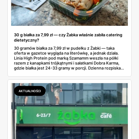
30 g białka za 7,99 zł — czy Żabka właśnie zabiła catering
dietetyczny?
30 gramów białka za 7,99 zł w pudełku z Żabki — taka
oferta w gazetce wygląda na literówkę, a jednak działa.
Linia High Protein pod marką Szamamm weszła na półki
razem z kanapkami trójkątnymi i sałatkami Dobra Karma,
gdzie białka jest 24-33 gramy w porcji. Dzienna rozpiska
na tym składzie wychodzi poniżej 25 zł, podczas gdy
catering dietetyczny zaczyna się od 60. Liczby same
proszą o porównanie — gotowce z rogu ulicy kontra
pudełko od kuriera.
AKTUALNOŚCI