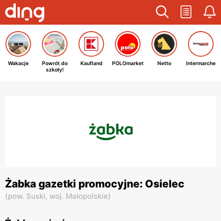
Wakacje
Powrót do
Kaufland
POLOmarket
Netto
Intermarche
szkoły!
Żabka gazetki promocyjne: Osielec
(
pow. Suski,
woj. Małopolskie
)