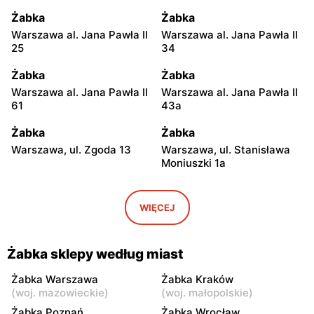
Żabka
Żabka
Warszawa al. Jana Pawła II
Warszawa al. Jana Pawła II
25
34
Żabka
Żabka
Warszawa al. Jana Pawła II
Warszawa al. Jana Pawła II
61
43a
Żabka
Żabka
Warszawa, ul. Zgoda 13
Warszawa, ul. Stanisława
Moniuszki 1a
Żabka
Żabka
Warszawa, ul.
Warszawa, ul. Grzybowska
WIĘCEJ
Świętokrzyska 0 Stacja
5
Metra A14
Żabka sklepy według miast
Żabka
Żabka
Łódź, ul. Żurawia 14
Warszawa, ul. Żurawia 18
Żabka Warszawa
Żabka Kraków
(
woj. mazowieckie
)
(
woj. małopolskie
)
Żabka
Żabka
Żabka Poznań
Żabka Wrocław