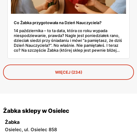
Co Żabka przygotowała na Dzień Nauczyciela?
14 października – to ta data, która co roku wypada
niespodziewanie, prawda? Nagle jest poniedziałek rano,
dzieciak siedzi przy śniadaniu i mówi "a pamiętasz, że dziś
Dzień Nauczyciela?". No właśnie. Nie pamiętałeś. I teraz
co? Na szczęście Żabka (której sklep jest pewnie bliżej
domu niż lodówka) akurat wypuściła całkiem sensowną
ofertę na tę okazję. Od Kit Kata za 7,50 zł po Ferrero za 33
złote. Sprawdzamy, co warto rzucić do koszyka, zanim
dotrze do ciebie, że znowu zapomniałeś o ważnym dniu.
WIĘCEJ (234)
Żabka sklepy w Osielec
Żabka
Osielec, ul. Osielec 858