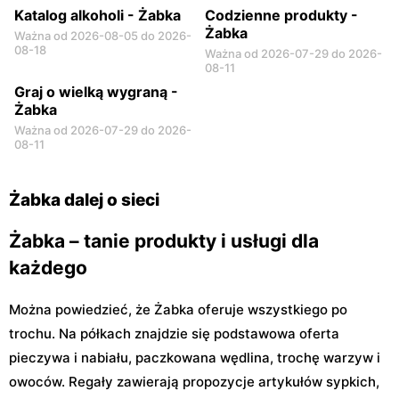
Katalog alkoholi - Żabka
Codzienne produkty -
Żabka
Ważna od 2026-08-05 do 2026-
08-18
Ważna od 2026-07-29 do 2026-
08-11
Graj o wielką wygraną -
Żabka
Ważna od 2026-07-29 do 2026-
08-11
Żabka dalej o sieci
Żabka – tanie produkty i usługi dla
każdego
Można powiedzieć, że Żabka oferuje wszystkiego po
trochu. Na półkach znajdzie się podstawowa oferta
pieczywa i nabiału, paczkowana wędlina, trochę warzyw i
owoców. Regały zawierają propozycje artykułów sypkich,