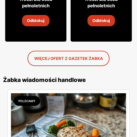
49
pełnoletnich
pełnoletnich
Whisky Grant's
Whisky Clan campbell
Odblokuj
Odblokuj
4
-
18 sie 2026
4
-
18 sie 2026
WIĘCEJ OFERT Z GAZETEK ŻABKA
Żabka wiadomości handlowe
POLECAMY