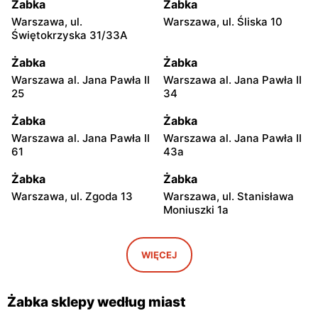
Żabka
Żabka
Warszawa, ul.
Warszawa, ul. Śliska 10
Świętokrzyska 31/33A
Żabka
Żabka
Warszawa al. Jana Pawła II
Warszawa al. Jana Pawła II
25
34
Żabka
Żabka
Warszawa al. Jana Pawła II
Warszawa al. Jana Pawła II
61
43a
Żabka
Żabka
Warszawa, ul. Zgoda 13
Warszawa, ul. Stanisława
Moniuszki 1a
Żabka
Żabka
Warszawa, ul.
Warszawa, ul. Grzybowska
WIĘCEJ
Świętokrzyska 0 Stacja
5
Metra A14
Żabka sklepy według miast
Żabka
Żabka