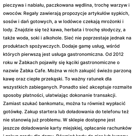
pieczywa i nabiału, paczkowana wędlina, trochę warzyw i
owoców. Regały zawierają propozycje artykułów sypkich,
sosów i dań gotowych, a w lodówce czekają mrożonki i
lody. Znajdzie się też kawa, herbata i trochę słodyczy, a
także woda, soki i alkohole. Sieć nie poprzestaje jednak na
produktach spożywczych. Dodaje gamę usług, wśród
których pierwszą jest usługa gastronomiczna. Od 2012
roku w Żabkach pojawiły się kąciki gastronomiczne o
nazwie Żabka Cafe. Można w nich zakupić świeżo parzoną
kawę oraz ciepłe przekąski. To ważny ratunek dla
wszystkich zabieganych. Ponadto sieć akceptuje rozmaite
sposoby płatności, ułatwiając dokonanie transakcji.
Zamiast szukać bankomatu, można tu również wypłacić
gotówkę. Zakup startera lub doładowania do telefonu też
nie stanowią już problemu. W sklepie dostępne jest
jeszcze doładowanie karty miejskiej, opłacanie rachunków