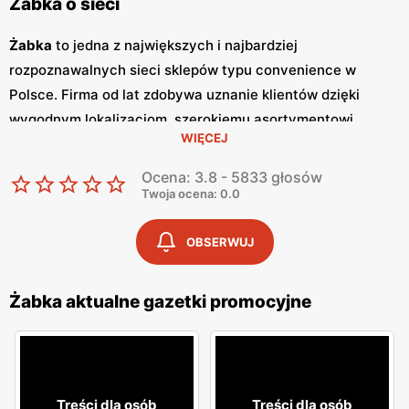
Żabka o sieci
Żabka
to jedna z największych i najbardziej
rozpoznawalnych sieci sklepów typu convenience w
Polsce. Firma od lat zdobywa uznanie klientów dzięki
wygodnym lokalizacjom, szerokiemu asortymentowi
WIĘCEJ
produktów oraz szybkim i wygodnym zakupom.
Żabka
jest
synonimem nowoczesnych rozwiązań handlowych,
Ocena: 3.8 - 5833 głosów
dostosowanych do dynamicznego trybu życia
Twoja ocena: 0.0
współczesnych konsumentów. Regularne wydawanie
gazetek promocyjnych
jest istotnym elementem strategii
OBSERWUJ
marketingowej
Żabka
. Te kolorowe broszury dostarczają
klientom informacji o najnowszych
promocjach
,
Żabka aktualne gazetki promocyjne
nowościach produktowych oraz specjalnych ofertach,
które często obejmują
niskie ceny
na wybrane artykuły.
Gazetki
te są wydawane co tydzień, co pozwala klientom
na bieżąco śledzić atrakcyjne oferty i korzystać z licznych
Treści dla osób
Treści dla osób