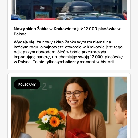
Nowy sklep Żabka w Krakowie to już 12 000 placówka w
Polsce
Wydaje się, że nowy sklep Żabka wyrasta niemal na
każdym rogu, a najnowsze otwarcie w Krakowie jest tego
najlepszym dowodem. Sieć właśnie przekroczyła
imponującą barierę, uruchamiając swoją 12 000. placówkę
w Polsce. To nie tylko symboliczny moment w historii
firmy, ale też wyraźny sygnał dla klientów i przyszłych
franczyzobiorców – Żabka przyspiesza i planuje otwierać
ponad tysiąc sklepów rocznie. Co to oznacza w praktyce
dla nas wszystkich?
POLECAMY