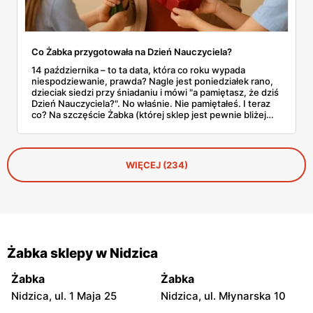
Co Żabka przygotowała na Dzień Nauczyciela?
14 października – to ta data, która co roku wypada
niespodziewanie, prawda? Nagle jest poniedziałek rano,
dzieciak siedzi przy śniadaniu i mówi "a pamiętasz, że dziś
Dzień Nauczyciela?". No właśnie. Nie pamiętałeś. I teraz
co? Na szczęście Żabka (której sklep jest pewnie bliżej
domu niż lodówka) akurat wypuściła całkiem sensowną
ofertę na tę okazję. Od Kit Kata za 7,50 zł po Ferrero za 33
złote. Sprawdzamy, co warto rzucić do koszyka, zanim
dotrze do ciebie, że znowu zapomniałeś o ważnym dniu.
WIĘCEJ (234)
Żabka sklepy w Nidzica
Żabka
Żabka
Nidzica, ul. 1 Maja 25
Nidzica, ul. Młynarska 10