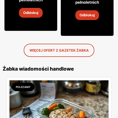
31
pełnoletnich
Whisky Grant's
Napój alkoholowy Soplica
Odblokuj
4
-
18 sie 2026
Odblokuj
4
-
18 sie 2026
WIĘCEJ OFERT Z GAZETEK ŻABKA
Żabka wiadomości handlowe
POLECAMY