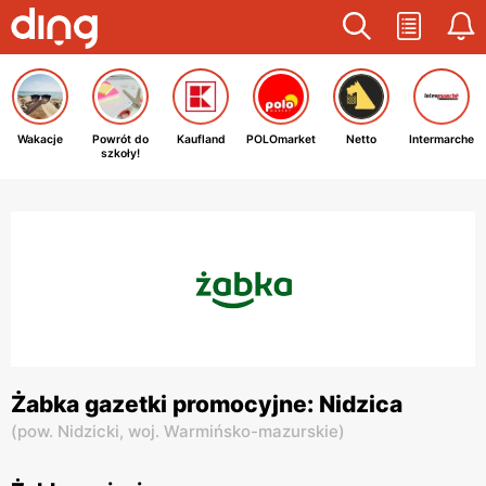
Wakacje
Powrót do
Kaufland
POLOmarket
Netto
Intermarche
szkoły!
Żabka gazetki promocyjne: Nidzica
(
pow. Nidzicki,
woj. Warmińsko-mazurskie
)