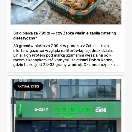
30 g białka za 7,99 zł — czy Żabka właśnie zabiła catering
dietetyczny?
30 gramów białka za 7,99 zł w pudełku z Żabki — taka
oferta w gazetce wygląda na literówkę, a jednak działa.
Linia High Protein pod marką Szamamm weszła na półki
razem z kanapkami trójkątnymi i sałatkami Dobra Karma,
gdzie białka jest 24-33 gramy w porcji. Dzienna rozpiska
na tym składzie wychodzi poniżej 25 zł, podczas gdy
catering dietetyczny zaczyna się od 60. Liczby same
proszą o porównanie — gotowce z rogu ulicy kontra
pudełko od kuriera.
AKTUALNOŚCI