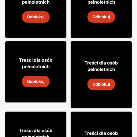
pełnoletnich
pełnoletnich
Cytrynówka Soplica
Drink Captain Morgan
Odblokuj
Odblokuj
4
-
18 sie 2026
4
-
18 sie 2026
49
99
Treści dla osób
29
Treści dla osób
99
pełnoletnich
pełnoletnich
Whisky Clan campbell
Wódka Żołądkowa Gorzka
Odblokuj
4
-
18 sie 2026
Odblokuj
4
-
18 sie 2026
12% TANIEJ!
49
99
Treści dla osób
Treści dla osób
99
pełnoletnich