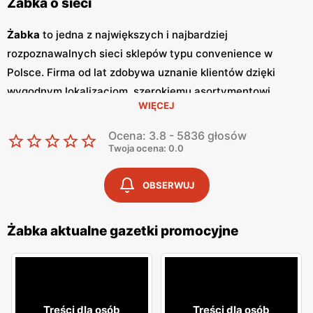
Żabka o sieci
Żabka
to jedna z największych i najbardziej
rozpoznawalnych sieci sklepów typu convenience w
Polsce. Firma od lat zdobywa uznanie klientów dzięki
wygodnym lokalizacjom, szerokiemu asortymentowi
WIĘCEJ
produktów oraz szybkim i wygodnym zakupom.
Żabka
jest
synonimem nowoczesnych rozwiązań handlowych,
Ocena: 3.8 - 5836 głosów
dostosowanych do dynamicznego trybu życia
Twoja ocena: 0.0
współczesnych konsumentów. Regularne wydawanie
gazetek promocyjnych
jest istotnym elementem strategii
OBSERWUJ
marketingowej
Żabka
. Te kolorowe broszury dostarczają
klientom informacji o najnowszych
promocjach
,
Żabka aktualne gazetki promocyjne
nowościach produktowych oraz specjalnych ofertach,
które często obejmują
niskie ceny
na wybrane artykuły.
Gazetki
te są wydawane co tydzień, co pozwala klientom
na bieżąco śledzić atrakcyjne oferty i korzystać z licznych
Treści dla osób
Treści dla osób