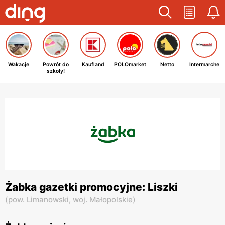
Wakacje
Powrót do
Kaufland
POLOmarket
Netto
Intermarche
szkoły!
Żabka gazetki promocyjne: Liszki
(
pow. Limanowski,
woj. Małopolskie
)