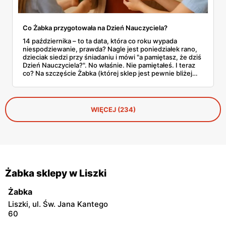
Co Żabka przygotowała na Dzień Nauczyciela?
14 października – to ta data, która co roku wypada
niespodziewanie, prawda? Nagle jest poniedziałek rano,
dzieciak siedzi przy śniadaniu i mówi "a pamiętasz, że dziś
Dzień Nauczyciela?". No właśnie. Nie pamiętałeś. I teraz
co? Na szczęście Żabka (której sklep jest pewnie bliżej
domu niż lodówka) akurat wypuściła całkiem sensowną
ofertę na tę okazję. Od Kit Kata za 7,50 zł po Ferrero za 33
złote. Sprawdzamy, co warto rzucić do koszyka, zanim
dotrze do ciebie, że znowu zapomniałeś o ważnym dniu.
WIĘCEJ (234)
Żabka sklepy w Liszki
Żabka
Liszki, ul. Św. Jana Kantego
60