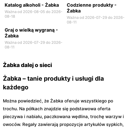
Katalog alkoholi - Żabka
Codzienne produkty -
Żabka
Ważna od 2026-08-05 do 2026-
08-18
Ważna od 2026-07-29 do 2026-
08-11
Graj o wielką wygraną -
Żabka
Ważna od 2026-07-29 do 2026-
08-11
Żabka dalej o sieci
Żabka – tanie produkty i usługi dla
każdego
Można powiedzieć, że Żabka oferuje wszystkiego po
trochu. Na półkach znajdzie się podstawowa oferta
pieczywa i nabiału, paczkowana wędlina, trochę warzyw i
owoców. Regały zawierają propozycje artykułów sypkich,