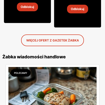
Wódka Żołądkowa Gorzka
Odblokuj
4
-
18 sie 2026
Odblokuj
4
-
18 sie 2026
WIĘCEJ OFERT Z GAZETEK ŻABKA
Żabka wiadomości handlowe
POLECAMY