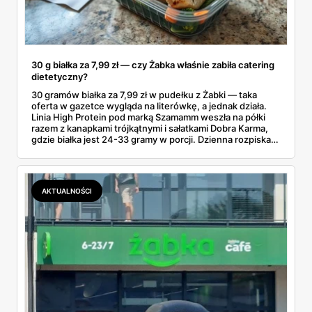
30 g białka za 7,99 zł — czy Żabka właśnie zabiła catering
dietetyczny?
30 gramów białka za 7,99 zł w pudełku z Żabki — taka
oferta w gazetce wygląda na literówkę, a jednak działa.
Linia High Protein pod marką Szamamm weszła na półki
razem z kanapkami trójkątnymi i sałatkami Dobra Karma,
gdzie białka jest 24-33 gramy w porcji. Dzienna rozpiska
na tym składzie wychodzi poniżej 25 zł, podczas gdy
catering dietetyczny zaczyna się od 60. Liczby same
proszą o porównanie — gotowce z rogu ulicy kontra
pudełko od kuriera.
AKTUALNOŚCI