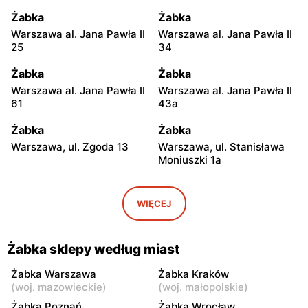
Żabka
Żabka
Warszawa al. Jana Pawła II
Warszawa al. Jana Pawła II
25
34
Żabka
Żabka
Warszawa al. Jana Pawła II
Warszawa al. Jana Pawła II
61
43a
Żabka
Żabka
Warszawa, ul. Zgoda 13
Warszawa, ul. Stanisława
Moniuszki 1a
Żabka
Żabka
Warszawa, ul.
Warszawa, ul. Grzybowska
WIĘCEJ
Świętokrzyska 0 Stacja
5
Metra A14
Żabka sklepy według miast
Żabka
Żabka
Łódź, ul. Żurawia 14
Warszawa, ul. Żurawia 18
Żabka Warszawa
Żabka Kraków
(
woj. mazowieckie
)
(
woj. małopolskie
)
Żabka
Żabka
Żabka Poznań
Żabka Wrocław