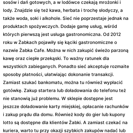
sosów i dań gotowych, a w lodówce czekają mrożonki i
lody. Znajdzie się też kawa, herbata i trochę słodyczy, a
także woda, soki i alkohole. Sieć nie poprzestaje jednak na
produktach spożywczych. Dodaje gamę usług, wśród
których pierwszą jest usługa gastronomiczna. Od 2012
roku w Żabkach pojawiły się kąciki gastronomiczne o
nazwie Żabka Cafe. Można w nich zakupić świeżo parzoną
kawę oraz ciepłe przekąski. To ważny ratunek dla
wszystkich zabieganych. Ponadto sieć akceptuje rozmaite
sposoby płatności, ułatwiając dokonanie transakcji.
Zamiast szukać bankomatu, można tu również wypłacić
gotówkę. Zakup startera lub doładowania do telefonu też
nie stanowią już problemu. W sklepie dostępne jest
jeszcze doładowanie karty miejskiej, opłacanie rachunków
i zakup prądu dla domu. Również kody do gier lub kupony
lotto są dostępne dla klientów Żabki. A zamiast czekać na
kuriera, warto tu przy okazji szybkich zakupów nadać lub