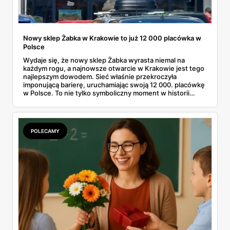
Nowy sklep Żabka w Krakowie to już 12 000 placówka w
Polsce
Wydaje się, że nowy sklep Żabka wyrasta niemal na
każdym rogu, a najnowsze otwarcie w Krakowie jest tego
najlepszym dowodem. Sieć właśnie przekroczyła
imponującą barierę, uruchamiając swoją 12 000. placówkę
w Polsce. To nie tylko symboliczny moment w historii
firmy, ale też wyraźny sygnał dla klientów i przyszłych
franczyzobiorców – Żabka przyspiesza i planuje otwierać
ponad tysiąc sklepów rocznie. Co to oznacza w praktyce
dla nas wszystkich?
POLECAMY