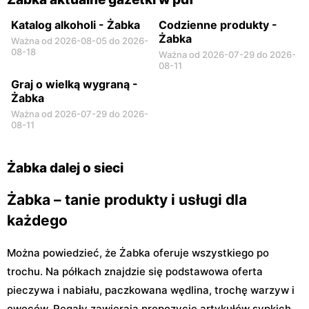
Katalog alkoholi - Żabka
Codzienne produkty -
Żabka
Ważna od 2026-08-05 do 2026-
08-18
Ważna od 2026-07-29 do 2026-
08-11
Graj o wielką wygraną -
Żabka
Ważna od 2026-07-29 do 2026-
08-11
Żabka dalej o sieci
Żabka – tanie produkty i usługi dla
każdego
Można powiedzieć, że Żabka oferuje wszystkiego po
trochu. Na półkach znajdzie się podstawowa oferta
pieczywa i nabiału, paczkowana wędlina, trochę warzyw i
owoców. Regały zawierają propozycje artykułów sypkich,