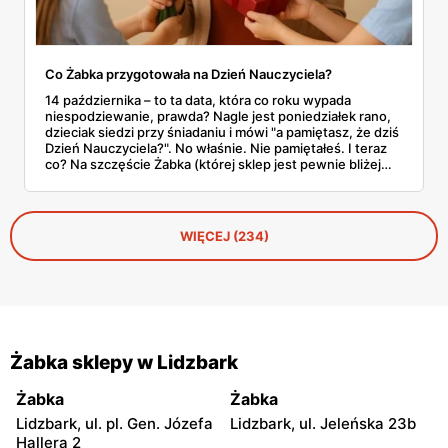
Co Żabka przygotowała na Dzień Nauczyciela?
14 października – to ta data, która co roku wypada
niespodziewanie, prawda? Nagle jest poniedziałek rano,
dzieciak siedzi przy śniadaniu i mówi "a pamiętasz, że dziś
Dzień Nauczyciela?". No właśnie. Nie pamiętałeś. I teraz
co? Na szczęście Żabka (której sklep jest pewnie bliżej
domu niż lodówka) akurat wypuściła całkiem sensowną
ofertę na tę okazję. Od Kit Kata za 7,50 zł po Ferrero za 33
złote. Sprawdzamy, co warto rzucić do koszyka, zanim
dotrze do ciebie, że znowu zapomniałeś o ważnym dniu.
WIĘCEJ (234)
Żabka sklepy w Lidzbark
Żabka
Żabka
Lidzbark, ul. pl. Gen. Józefa
Lidzbark, ul. Jeleńska 23b
Hallera 2