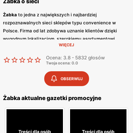
Żabka o sieci
Żabka
to jedna z największych i najbardziej
rozpoznawalnych sieci sklepów typu convenience w
Polsce. Firma od lat zdobywa uznanie klientów dzięki
wygodnym lokalizacjom, szerokiemu asortymentowi
WIĘCEJ
produktów oraz szybkim i wygodnym zakupom.
Żabka
jest
synonimem nowoczesnych rozwiązań handlowych,
Ocena: 3.8 - 5832 głosów
dostosowanych do dynamicznego trybu życia
Twoja ocena: 0.0
współczesnych konsumentów. Regularne wydawanie
gazetek promocyjnych
jest istotnym elementem strategii
OBSERWUJ
marketingowej
Żabka
. Te kolorowe broszury dostarczają
klientom informacji o najnowszych
promocjach
,
Żabka aktualne gazetki promocyjne
nowościach produktowych oraz specjalnych ofertach,
które często obejmują
niskie ceny
na wybrane artykuły.
Gazetki
te są wydawane co tydzień, co pozwala klientom
na bieżąco śledzić atrakcyjne oferty i korzystać z licznych
Treści dla osób
Treści dla osób