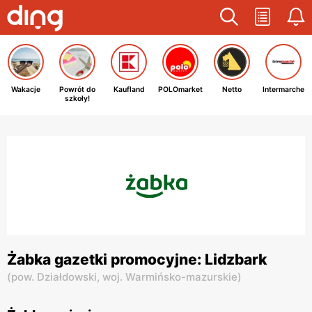
Wakacje
Powrót do
Kaufland
POLOmarket
Netto
Intermarche
szkoły!
Żabka gazetki promocyjne: Lidzbark
(
pow. Działdowski,
woj. Warmińsko-mazurskie
)