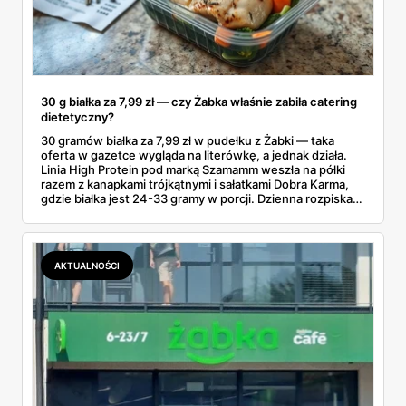
30 g białka za 7,99 zł — czy Żabka właśnie zabiła catering
dietetyczny?
30 gramów białka za 7,99 zł w pudełku z Żabki — taka
oferta w gazetce wygląda na literówkę, a jednak działa.
Linia High Protein pod marką Szamamm weszła na półki
razem z kanapkami trójkątnymi i sałatkami Dobra Karma,
gdzie białka jest 24-33 gramy w porcji. Dzienna rozpiska
na tym składzie wychodzi poniżej 25 zł, podczas gdy
catering dietetyczny zaczyna się od 60. Liczby same
proszą o porównanie — gotowce z rogu ulicy kontra
pudełko od kuriera.
AKTUALNOŚCI