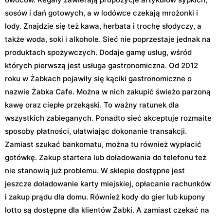
sosów i dań gotowych, a w lodówce czekają mrożonki i
lody. Znajdzie się też kawa, herbata i trochę słodyczy, a
także woda, soki i alkohole. Sieć nie poprzestaje jednak na
produktach spożywczych. Dodaje gamę usług, wśród
których pierwszą jest usługa gastronomiczna. Od 2012
roku w Żabkach pojawiły się kąciki gastronomiczne o
nazwie Żabka Cafe. Można w nich zakupić świeżo parzoną
kawę oraz ciepłe przekąski. To ważny ratunek dla
wszystkich zabieganych. Ponadto sieć akceptuje rozmaite
sposoby płatności, ułatwiając dokonanie transakcji.
Zamiast szukać bankomatu, można tu również wypłacić
gotówkę. Zakup startera lub doładowania do telefonu też
nie stanowią już problemu. W sklepie dostępne jest
jeszcze doładowanie karty miejskiej, opłacanie rachunków
i zakup prądu dla domu. Również kody do gier lub kupony
lotto są dostępne dla klientów Żabki. A zamiast czekać na