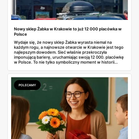
Nowy sklep Żabka w Krakowie to już 12 000 placówka w
Polsce
Wydaje się, że nowy sklep Żabka wyrasta niemal na
każdym rogu, a najnowsze otwarcie w Krakowie jest tego
najlepszym dowodem. Sieć właśnie przekroczyła
imponującą barierę, uruchamiając swoją 12 000. placówkę
w Polsce. To nie tylko symboliczny moment w historii
firmy, ale też wyraźny sygnał dla klientów i przyszłych
franczyzobiorców – Żabka przyspiesza i planuje otwierać
ponad tysiąc sklepów rocznie. Co to oznacza w praktyce
dla nas wszystkich?
POLECAMY