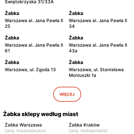
Świętokrzyska 31/33A
Żabka
Żabka
Warszawa al. Jana Pawła II
Warszawa al. Jana Pawła II
25
34
Żabka
Żabka
Warszawa al. Jana Pawła II
Warszawa al. Jana Pawła II
61
43a
Żabka
Żabka
Warszawa, ul. Zgoda 13
Warszawa, ul. Stanisława
Moniuszki 1a
Żabka
Żabka
Warszawa, ul.
Warszawa, ul. Grzybowska
WIĘCEJ
Świętokrzyska 0 Stacja
5
Metra A14
Żabka sklepy według miast
Żabka
Żabka
Łódź, ul. Żurawia 14
Warszawa, ul. Żurawia 18
Żabka Warszawa
Żabka Kraków
(
woj. mazowieckie
)
(
woj. małopolskie
)