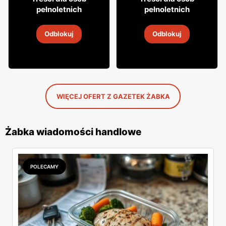
49
pełnoletnich
pełnoletnich
Whisky Clan campbell
Drink Captain Morgan
Odblokuj
Odblokuj
4
-
18 sie 2026
4
-
18 sie 2026
WIĘCEJ OFERT Z GAZETEK ŻABKA
Żabka wiadomości handlowe
POLECAMY