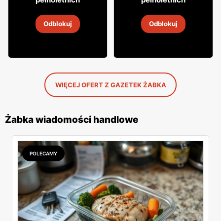
Whisky Grant's
Whisky Clan campbell
Odblokuj
Odblokuj
4
-
18 sie 2026
4
-
18 sie 2026
WIĘCEJ OFERT Z GAZETEK ŻABKA
Żabka wiadomości handlowe
POLECAMY