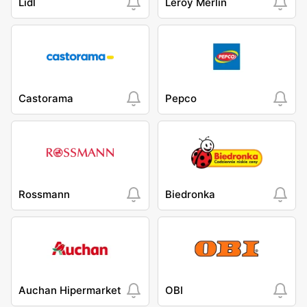
Lidl
Leroy Merlin
Castorama
Pepco
Rossmann
Biedronka
Auchan Hipermarket
OBI