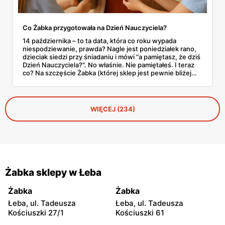
Co Żabka przygotowała na Dzień Nauczyciela?
14 października – to ta data, która co roku wypada
niespodziewanie, prawda? Nagle jest poniedziałek rano,
dzieciak siedzi przy śniadaniu i mówi "a pamiętasz, że dziś
Dzień Nauczyciela?". No właśnie. Nie pamiętałeś. I teraz
co? Na szczęście Żabka (której sklep jest pewnie bliżej
domu niż lodówka) akurat wypuściła całkiem sensowną
ofertę na tę okazję. Od Kit Kata za 7,50 zł po Ferrero za 33
złote. Sprawdzamy, co warto rzucić do koszyka, zanim
dotrze do ciebie, że znowu zapomniałeś o ważnym dniu.
WIĘCEJ (234)
Żabka sklepy w Łeba
Żabka
Żabka
Łeba, ul. Tadeusza
Łeba, ul. Tadeusza
Kościuszki 27/1
Kościuszki 61