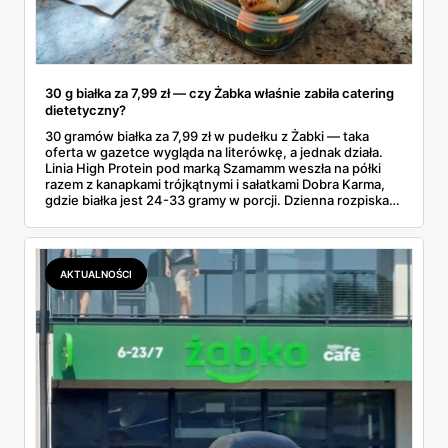
30 g białka za 7,99 zł — czy Żabka właśnie zabiła catering
dietetyczny?
30 gramów białka za 7,99 zł w pudełku z Żabki — taka
oferta w gazetce wygląda na literówkę, a jednak działa.
Linia High Protein pod marką Szamamm weszła na półki
razem z kanapkami trójkątnymi i sałatkami Dobra Karma,
gdzie białka jest 24-33 gramy w porcji. Dzienna rozpiska
na tym składzie wychodzi poniżej 25 zł, podczas gdy
catering dietetyczny zaczyna się od 60. Liczby same
proszą o porównanie — gotowce z rogu ulicy kontra
pudełko od kuriera.
AKTUALNOŚCI