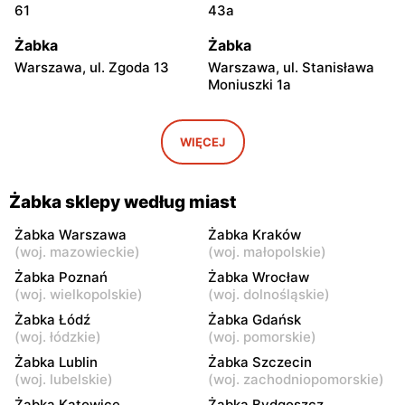
61
43a
Żabka
Żabka
Warszawa, ul. Zgoda 13
Warszawa, ul. Stanisława
Moniuszki 1a
Żabka
Żabka
Warszawa, ul.
Warszawa, ul. Grzybowska
WIĘCEJ
Świętokrzyska 0 Stacja
5
Metra A14
Żabka sklepy według miast
Żabka
Żabka
Łódź, ul. Żurawia 14
Warszawa, ul. Żurawia 18
Żabka Warszawa
Żabka Kraków
(
woj. mazowieckie
)
(
woj. małopolskie
)
Żabka
Żabka
Żabka Poznań
Żabka Wrocław
Warszawa, ul. Chmielna 35
Warszawa, ul. Chmielna
(
woj. wielkopolskie
)
(
woj. dolnośląskie
)
104
Żabka Łódź
Żabka Gdańsk
(
woj. łódzkie
)
(
woj. pomorskie
)
Żabka
Żabka
Żabka Lublin
Żabka Szczecin
Warszawa, ul. Grzybowska
Warszawa, ul. Złota 69
(
woj. lubelskie
)
(
woj. zachodniopomorskie
)
2
Żabka Katowice
Żabka Bydgoszcz