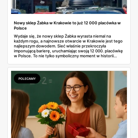
Nowy sklep Żabka w Krakowie to już 12 000 placówka w
Polsce
Wydaje się, że nowy sklep Żabka wyrasta niemal na
każdym rogu, a najnowsze otwarcie w Krakowie jest tego
najlepszym dowodem. Sieć właśnie przekroczyła
imponującą barierę, uruchamiając swoją 12 000. placówkę
w Polsce. To nie tylko symboliczny moment w historii
firmy, ale też wyraźny sygnał dla klientów i przyszłych
franczyzobiorców – Żabka przyspiesza i planuje otwierać
ponad tysiąc sklepów rocznie. Co to oznacza w praktyce
dla nas wszystkich?
POLECAMY