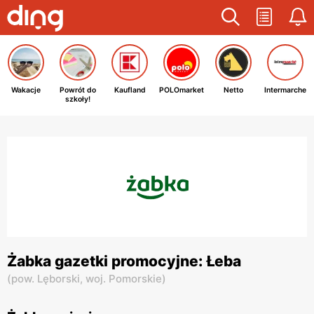
Wakacje
Powrót do
Kaufland
POLOmarket
Netto
Intermarche
szkoły!
Żabka gazetki promocyjne: Łeba
(
pow. Lęborski,
woj. Pomorskie
)