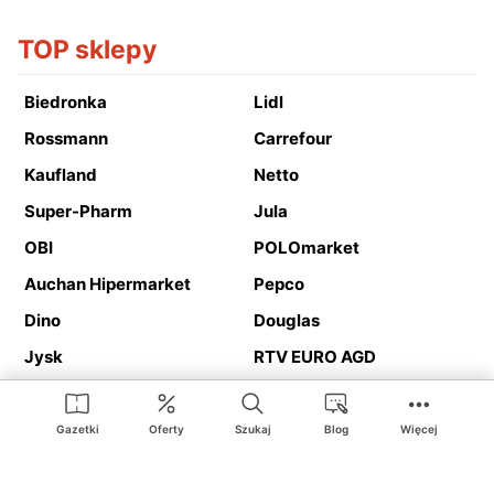
TOP sklepy
Biedronka
Lidl
Rossmann
Carrefour
Kaufland
Netto
Super-Pharm
Jula
OBI
POLOmarket
Auchan Hipermarket
Pepco
Dino
Douglas
Jysk
RTV EURO AGD
Action
Media Expert
Deichmann
Media Markt
Gazetki
Oferty
Szukaj
Blog
Więcej