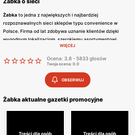
Żabka o sieci
Żabka
to jedna z największych i najbardziej
rozpoznawalnych sieci sklepów typu convenience w
Polsce. Firma od lat zdobywa uznanie klientów dzięki
wygodnym lokalizacjom, szerokiemu asortymentowi
WIĘCEJ
produktów oraz szybkim i wygodnym zakupom.
Żabka
jest
synonimem nowoczesnych rozwiązań handlowych,
Ocena: 3.8 - 5833 głosów
dostosowanych do dynamicznego trybu życia
Twoja ocena: 0.0
współczesnych konsumentów. Regularne wydawanie
gazetek promocyjnych
jest istotnym elementem strategii
OBSERWUJ
marketingowej
Żabka
. Te kolorowe broszury dostarczają
klientom informacji o najnowszych
promocjach
,
Żabka aktualne gazetki promocyjne
nowościach produktowych oraz specjalnych ofertach,
które często obejmują
niskie ceny
na wybrane artykuły.
Gazetki
te są wydawane co tydzień, co pozwala klientom
na bieżąco śledzić atrakcyjne oferty i korzystać z licznych
Treści dla osób
Treści dla osób