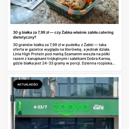
30 g białka za 7,99 zł — czy Żabka właśnie zabiła catering
dietetyczny?
30 gramów białka za 7,99 zł w pudełku z Żabki — taka
oferta w gazetce wygląda na literówkę, a jednak działa.
Linia High Protein pod marką Szamamm weszła na półki
razem z kanapkami trójkątnymi i sałatkami Dobra Karma,
gdzie białka jest 24-33 gramy w porcji. Dzienna rozpiska
na tym składzie wychodzi poniżej 25 zł, podczas gdy
catering dietetyczny zaczyna się od 60. Liczby same
proszą o porównanie — gotowce z rogu ulicy kontra
pudełko od kuriera.
AKTUALNOŚCI