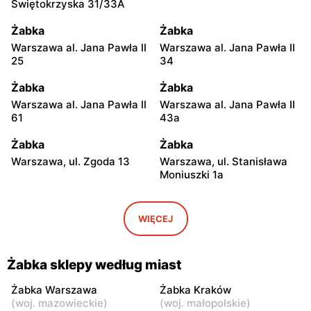
Świętokrzyska 31/33A
Żabka
Żabka
Warszawa al. Jana Pawła II
Warszawa al. Jana Pawła II
25
34
Żabka
Żabka
Warszawa al. Jana Pawła II
Warszawa al. Jana Pawła II
61
43a
Żabka
Żabka
Warszawa, ul. Zgoda 13
Warszawa, ul. Stanisława
Moniuszki 1a
Żabka
Żabka
Warszawa, ul.
Warszawa, ul. Grzybowska
WIĘCEJ
Świętokrzyska 0 Stacja
5
Metra A14
Żabka sklepy według miast
Żabka
Żabka
Łódź, ul. Żurawia 14
Warszawa, ul. Żurawia 18
Żabka Warszawa
Żabka Kraków
(
woj. mazowieckie
)
(
woj. małopolskie
)