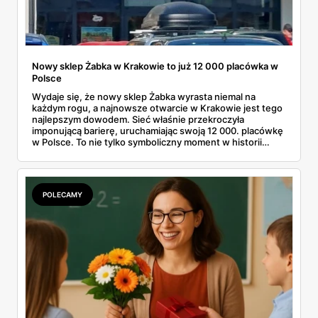
Nowy sklep Żabka w Krakowie to już 12 000 placówka w
Polsce
Wydaje się, że nowy sklep Żabka wyrasta niemal na
każdym rogu, a najnowsze otwarcie w Krakowie jest tego
najlepszym dowodem. Sieć właśnie przekroczyła
imponującą barierę, uruchamiając swoją 12 000. placówkę
w Polsce. To nie tylko symboliczny moment w historii
firmy, ale też wyraźny sygnał dla klientów i przyszłych
franczyzobiorców – Żabka przyspiesza i planuje otwierać
ponad tysiąc sklepów rocznie. Co to oznacza w praktyce
dla nas wszystkich?
POLECAMY