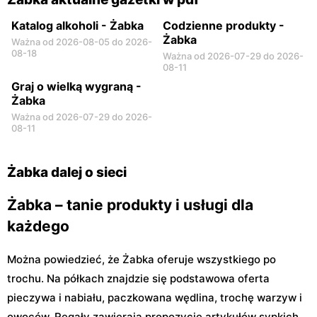
Katalog alkoholi - Żabka
Codzienne produkty -
Żabka
Ważna od 2026-08-05 do 2026-
08-18
Ważna od 2026-07-29 do 2026-
08-11
Graj o wielką wygraną -
Żabka
Ważna od 2026-07-29 do 2026-
08-11
Żabka dalej o sieci
Żabka – tanie produkty i usługi dla
każdego
Można powiedzieć, że Żabka oferuje wszystkiego po
trochu. Na półkach znajdzie się podstawowa oferta
pieczywa i nabiału, paczkowana wędlina, trochę warzyw i
owoców. Regały zawierają propozycje artykułów sypkich,