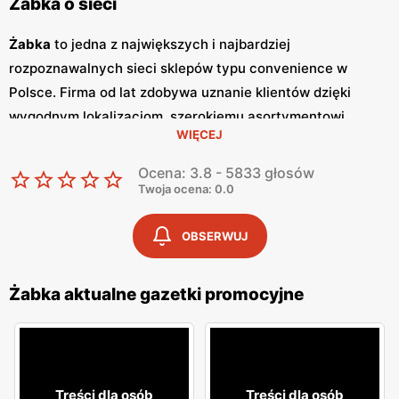
Żabka o sieci
Żabka
to jedna z największych i najbardziej
rozpoznawalnych sieci sklepów typu convenience w
Polsce. Firma od lat zdobywa uznanie klientów dzięki
wygodnym lokalizacjom, szerokiemu asortymentowi
WIĘCEJ
produktów oraz szybkim i wygodnym zakupom.
Żabka
jest
synonimem nowoczesnych rozwiązań handlowych,
Ocena: 3.8 - 5833 głosów
dostosowanych do dynamicznego trybu życia
Twoja ocena: 0.0
współczesnych konsumentów. Regularne wydawanie
gazetek promocyjnych
jest istotnym elementem strategii
OBSERWUJ
marketingowej
Żabka
. Te kolorowe broszury dostarczają
klientom informacji o najnowszych
promocjach
,
Żabka aktualne gazetki promocyjne
nowościach produktowych oraz specjalnych ofertach,
które często obejmują
niskie ceny
na wybrane artykuły.
Gazetki
te są wydawane co tydzień, co pozwala klientom
na bieżąco śledzić atrakcyjne oferty i korzystać z licznych
Treści dla osób
Treści dla osób