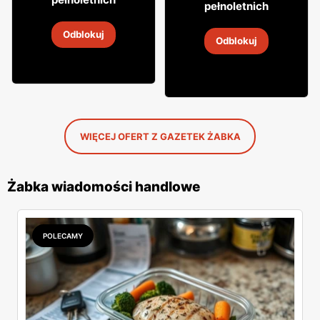
31
pełnoletnich
Whisky Grant's
Napój alkoholowy Soplica
Odblokuj
4
-
18 sie 2026
Odblokuj
4
-
18 sie 2026
WIĘCEJ OFERT Z GAZETEK ŻABKA
Żabka wiadomości handlowe
POLECAMY