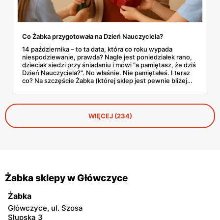
Co Żabka przygotowała na Dzień Nauczyciela?
14 października – to ta data, która co roku wypada
niespodziewanie, prawda? Nagle jest poniedziałek rano,
dzieciak siedzi przy śniadaniu i mówi "a pamiętasz, że dziś
Dzień Nauczyciela?". No właśnie. Nie pamiętałeś. I teraz
co? Na szczęście Żabka (której sklep jest pewnie bliżej
domu niż lodówka) akurat wypuściła całkiem sensowną
ofertę na tę okazję. Od Kit Kata za 7,50 zł po Ferrero za 33
złote. Sprawdzamy, co warto rzucić do koszyka, zanim
dotrze do ciebie, że znowu zapomniałeś o ważnym dniu.
WIĘCEJ (234)
Żabka sklepy w Główczyce
Żabka
Główczyce, ul. Szosa
Słupska 3