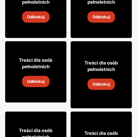
pełnoletnich
pełnoletnich
Cytrynówka Soplica
Drink Captain Morgan
Odblokuj
Odblokuj
4
-
18 sie 2026
4
-
18 sie 2026
49
99
Treści dla osób
29
Treści dla osób
99
pełnoletnich
pełnoletnich
Whisky Clan campbell
Wódka Żołądkowa Gorzka
Odblokuj
4
-
18 sie 2026
Odblokuj
4
-
18 sie 2026
12% TANIEJ!
49
99
Treści dla osób
Treści dla osób
99
pełnoletnich