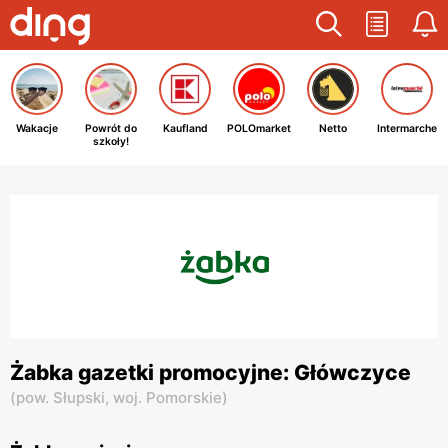
Wakacje
Powrót do
Kaufland
POLOmarket
Netto
Intermarche
szkoły!
Żabka gazetki promocyjne: Główczyce
(
pow. Słupski,
woj. Pomorskie
)