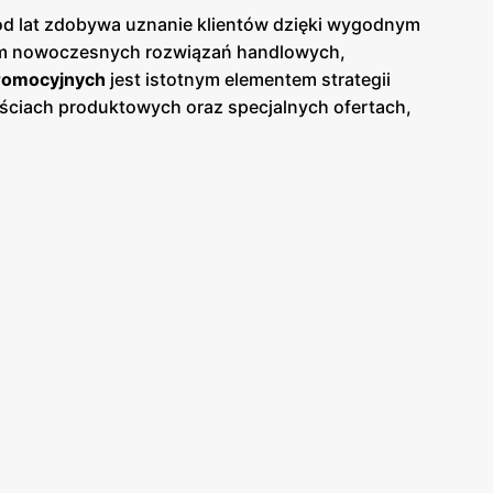
 od lat zdobywa uznanie klientów dzięki wygodnym
m nowoczesnych rozwiązań handlowych,
romocyjnych
jest istotnym elementem strategii
ściach produktowych oraz specjalnych ofertach,
 na bieżąco śledzić atrakcyjne oferty i korzystać z
odziennego użytku oraz produktów impulsowych.
siedli mieszkaniowych, miejsc pracy i głównych
bie oszczędność czasu. Sklepy
Żabka
są
jednym miejscu. Przemyślane układy wnętrz oraz
nia, takie jak aplikacja mobilna, która umożliwia
zając nowe produkty oraz regularnie aktualizując
jakości produktów. Dzięki temu, klienci mogą liczyć
h
gazetkach promocyjnych
. Marka
Żabka
angażuje
raz promowanie zrównoważonego rozwoju. Dzięki
dowiska.