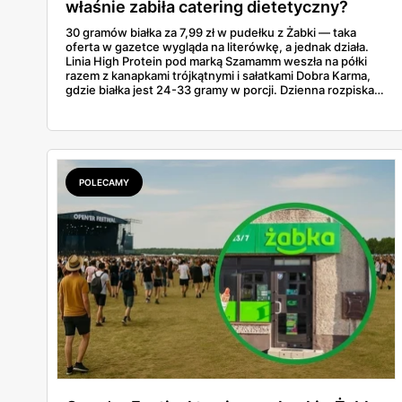
właśnie zabiła catering dietetyczny?
30 gramów białka za 7,99 zł w pudełku z Żabki — taka
oferta w gazetce wygląda na literówkę, a jednak działa.
Linia High Protein pod marką Szamamm weszła na półki
razem z kanapkami trójkątnymi i sałatkami Dobra Karma,
gdzie białka jest 24-33 gramy w porcji. Dzienna rozpiska
na tym składzie wychodzi poniżej 25 zł, podczas gdy
catering dietetyczny zaczyna się od 60. Liczby same
proszą o porównanie — gotowce z rogu ulicy kontra
pudełko od kuriera.
POLECAMY