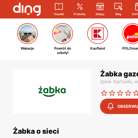
Gazetki
Produkty
Sklepy
Blog
Dni 
Wakacje
Powrót do
Kaufland
POLOmar
szkoły!
Żabka gaz
(
pow. Kartuski,
w
OBSERWU
Żabka o sieci