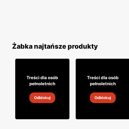
Żabka najtańsze produkty
9% TANIEJ!
29
19
99
99
Treści dla osób
Treści dla osób
pełnoletnich
pełnoletnich
Wino Bosco
Wino Żabka
Odblokuj
Odblokuj
4
-
18 sie 2026
4
-
18 sie 2026