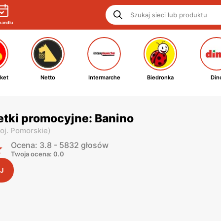
handlu
ket
Netto
Intermarche
Biedronka
Din
etki promocyjne: Banino
oj. Pomorskie
)
Ocena: 3.8 - 5832 głosów
Twoja ocena: 0.0
J