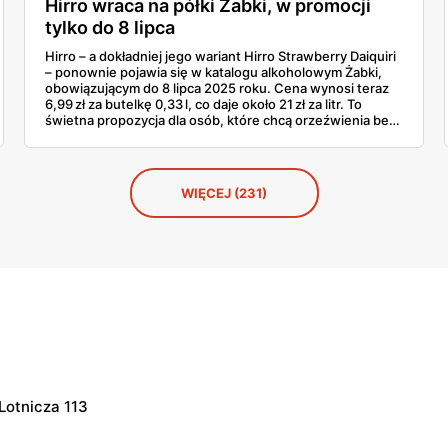
Hirro wraca na półki Żabki, w promocji
tylko do 8 lipca
Hirro – a dokładniej jego wariant Hirro Strawberry Daiquiri
– ponownie pojawia się w katalogu alkoholowym Żabki,
obowiązującym do 8 lipca 2025 roku. Cena wynosi teraz
6,99 zł za butelkę 0,33 l, co daje około 21 zł za litr. To
świetna propozycja dla osób, które chcą orzeźwienia bez
konieczności miksowania – a więc bez zabawy w barze.
Promocja marką Hirro budzi ciekawość, bo choć już była
dostępna w marcu i kwietniu, to powrót takiego hitu
zawsze robi wrażenie. Idealne na letnie dni, szczególnie
WIĘCEJ (231)
kiedy jedno odkręcenie butelki potrafi dać więcej frajdy
niż misternie przygotowany drink.
 Lotnicza 113