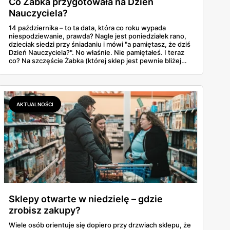
Co Żabka przygotowała na Dzień
Nauczyciela?
14 października – to ta data, która co roku wypada
niespodziewanie, prawda? Nagle jest poniedziałek rano,
dzieciak siedzi przy śniadaniu i mówi "a pamiętasz, że dziś
Dzień Nauczyciela?". No właśnie. Nie pamiętałeś. I teraz
co? Na szczęście Żabka (której sklep jest pewnie bliżej
domu niż lodówka) akurat wypuściła całkiem sensowną
ofertę na tę okazję. Od Kit Kata za 7,50 zł po Ferrero za 33
złote. Sprawdzamy, co warto rzucić do koszyka, zanim
dotrze do ciebie, że znowu zapomniałeś o ważnym dniu.
AKTUALNOŚCI
Sklepy otwarte w niedzielę – gdzie
zrobisz zakupy?
Wiele osób orientuje się dopiero przy drzwiach sklepu, że