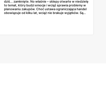
dziś... zamknięte. No właśnie – sklepy otwarte w niedzielę
to temat, który budzi emocje i wciąż sprawia problemy w
planowaniu zakupów. Choć ustawa ograniczająca handel
obowiązuje od kilku lat, wciąż nie brakuje wyjątków. Są
niedziele handlowe, są też sklepy objęte wyłączeniem. A
jak to wygląda w praktyce? Czy mały osiedlowy sklepik
może działać? A co z Żabką czy stacjami benzynowymi? W
tym artykule rozwiewamy wątpliwości i pokazujemy, gdzie
w niedzielę można coś kupić – bez nerwów i krążenia po
mieście.