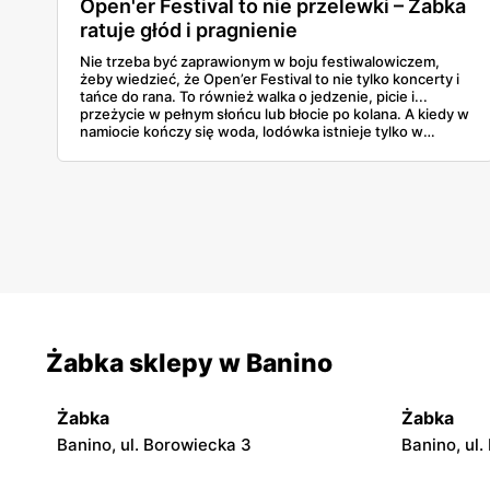
Open'er Festival to nie przelewki – Żabka
ratuje głód i pragnienie
Nie trzeba być zaprawionym w boju festiwalowiczem,
żeby wiedzieć, że Open’er Festival to nie tylko koncerty i
tańce do rana. To również walka o jedzenie, picie i...
przeżycie w pełnym słońcu lub błocie po kolana. A kiedy w
namiocie kończy się woda, lodówka istnieje tylko w
wyobraźni, a głód doskwiera bardziej niż decybele spod
sceny — na pomoc przychodzi stary, dobry znajomy:
Żabka. Sklepy tej sieci są jak oazy w środku muzycznej
pustyni. Blisko, otwarte długo i pełne rzeczy, które
naprawdę mają znaczenie, kiedy człowiek przez pół dnia
nie jadł nic poza paczką chipsów. Bo tu chodzi o
przetrwanie — i wygodę.
Żabka sklepy w Banino
Żabka
Żabka
Banino, ul. Borowiecka 3
Banino, ul.