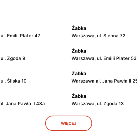
Żabka
l. Emilii Plater 47
Warszawa, ul. Sienna 72
Żabka
ul. Zgoda 9
Warszawa, ul. Emilii Plater 53
Żabka
l. Śliska 10
Warszawa al. Jana Pawła II 2
Żabka
l. Jana Pawła II 43a
Warszawa, ul. Zgoda 13
Żabka
WIĘCEJ
ul. Grzybowska 5
Łódź, ul. Żurawia 14