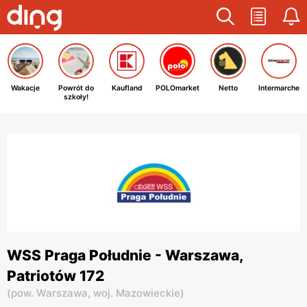
Wakacje
Powrót do
Kaufland
POLOmarket
Netto
Intermarche
szkoły!
WSS Praga Południe - Warszawa,
Patriotów 172
(
pow. Warszawa,
woj. Mazowieckie
)