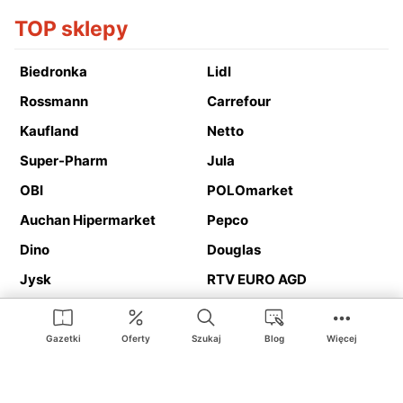
TOP sklepy
Biedronka
Lidl
Rossmann
Carrefour
Kaufland
Netto
Super-Pharm
Jula
OBI
POLOmarket
Auchan Hipermarket
Pepco
Dino
Douglas
Jysk
RTV EURO AGD
Action
Media Expert
Deichmann
Media Markt
Gazetki
Oferty
Szukaj
Blog
Więcej
Ding.pl to serwis internetowy prezentujący
gazetki promocyjne