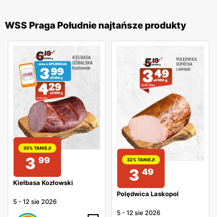
WSS Praga Południe najtańsze produkty
35% TANIEJ!
3
99
32% TANIEJ!
3
49
Kiełbasa Kozłowski
Polędwica Laskopol
5
-
12 sie 2026
5
-
12 sie 2026