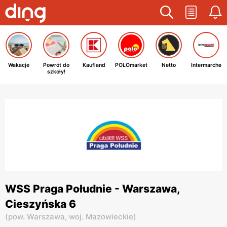
Wakacje
Powrót do
Kaufland
POLOmarket
Netto
Intermarche
szkoły!
WSS Praga Południe - Warszawa,
Cieszyńska 6
(
pow. Warszawa,
woj. Mazowieckie
)