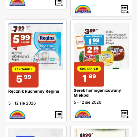
50% TANIEJ!
25% TANIEJ!
1
99
5
99
Serek homogenizowany
Ręcznik kuchenny Regina
Mlekpol
5
-
12 sie 2026
5
-
12 sie 2026