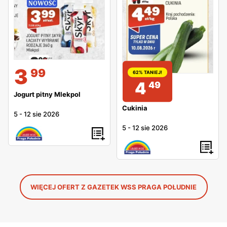
3
99
62% TANIEJ!
4
49
Jogurt pitny Mlekpol
Cukinia
5
-
12 sie 2026
5
-
12 sie 2026
WIĘCEJ OFERT Z GAZETEK WSS PRAGA POŁUDNIE