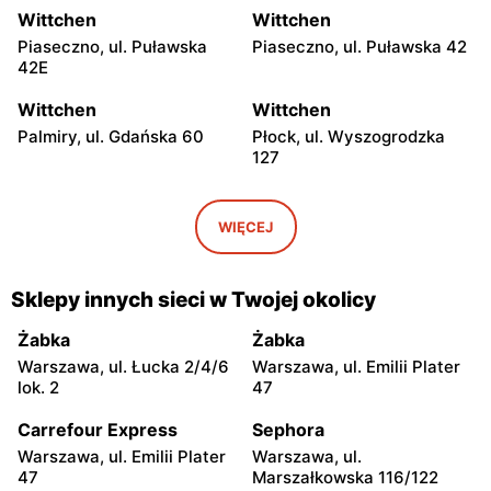
Wittchen
Wittchen
Piaseczno, ul. Puławska
Piaseczno, ul. Puławska 42
42E
Wittchen
Wittchen
Palmiry, ul. Gdańska 60
Płock, ul. Wyszogrodzka
127
Wittchen
Wittchen
Radom, ul. Bolesława
Radom al. Józefa
WIĘCEJ
Chrobrego 1
Grzecznarowskiego 28
Wittchen
Wittchen
Sklepy innych sieci w Twojej okolicy
Łódź al. Marsz. Józefa
Łódź, ul. Jana Karskiego 5
Piłsudskiego 15/23
Żabka
Żabka
Warszawa, ul. Łucka 2/4/6
Warszawa, ul. Emilii Plater
Wittchen
Wittchen
lok. 2
47
Rzgów, ul. Żeromskiego 8
Łódź, ul. Pabianicka 245
Carrefour Express
Sephora
Wittchen
Wittchen
Warszawa, ul. Emilii Plater
Warszawa, ul.
Łódź al. Jana Pawła II 30
Włocławek, ul. Jana
47
Marszałkowska 116/122