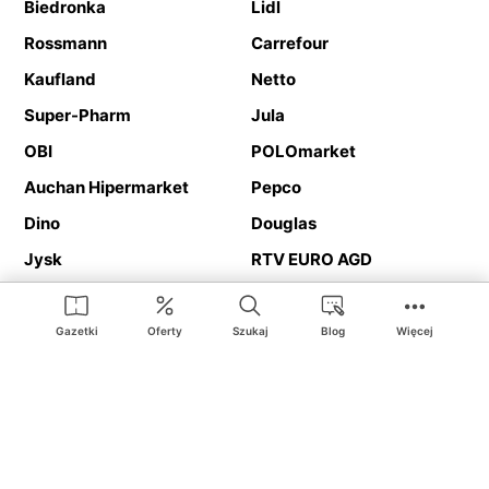
Biedronka
Lidl
Rossmann
Carrefour
Kaufland
Netto
Super-Pharm
Jula
OBI
POLOmarket
Auchan Hipermarket
Pepco
Dino
Douglas
Jysk
RTV EURO AGD
Action
Media Expert
Deichmann
Media Markt
Gazetki
Oferty
Szukaj
Blog
Więcej
Ding.pl to serwis internetowy prezentujący
gazetki promocyjne
oraz
katalogi
sklepów i dużych sieci handlowych. Dzięki
geolokalizacji otrzymasz przede wszystkim oferty sklepów, z
Twojego bliskiego otoczenia. Dodatkowo na stronie znajdziesz
adresy sklepów, więc w trakcie podróży bez problemu trafisz do
ulubionego sklepu.