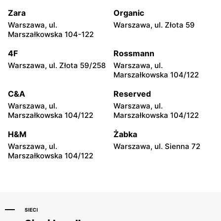
Kilińskiego 3
Zara
Organic
Wittchen
Wittchen
Warszawa, ul.
Warszawa, ul. Złota 59
Kielce, ul. Świętokrzyska
Lublin, ul. Lipowa 13
Marszałkowska 104-122
20
4F
Rossmann
Wittchen
Wittchen
Warszawa, ul. Złota 59/258
Warszawa, ul.
Lublin al. Unii Lubelskiej 2
Lublin, ul. Mełgiewska 16
Marszałkowska 104/122
Wittchen
Wittchen
C&A
Reserved
Lublin al. Wincentego
Białystok, ul. Narodowych
Warszawa, ul.
Warszawa, ul.
Witosa 32
Sił Zbrojnych 15B
Marszałkowska 104/122
Marszałkowska 104/122
Wittchen
Wittchen
H&M
Żabka
Olsztyn al. Marszałka
Białystok, ul. Czesława
Warszawa, ul.
Warszawa, ul. Sienna 72
Józefa Piłsudskiego 16
Miłosza 2
Marszałkowska 104/122
SIECI