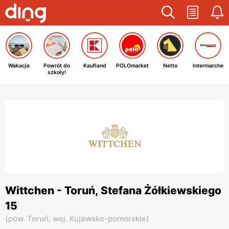
Wakacje
Powrót do
Kaufland
POLOmarket
Netto
Intermarche
szkoły!
Wittchen - Toruń, Stefana Żółkiewskiego
15
(
pow. Toruń,
woj. Kujawsko-pomorskie
)