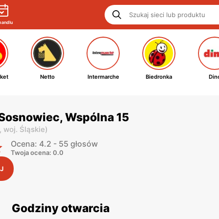
handlu
ket
Netto
Intermarche
Biedronka
Din
 Sosnowiec, Wspólna 15
,
woj. Śląskie
)
Ocena: 4.2 - 55 głosów
Twoja ocena: 0.0
J
Godziny otwarcia