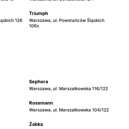
Triumph
ąskich 126
Warszawa, ul. Powstańców Śląskich
106c
Triumph
 75C
Warszawa, ul. Grochowska 93
Triumph
AK
Warszawa, ul. Głębocka 15
Sephora
Triumph
Warszawa, ul. Marszałkowska 116/122
Warszawa, ul. Kazimierza Szpotańskiego
4
Rossmann
Warszawa, ul. Marszałkowska 104/122
Triumph
Łomianki, ul. Warszawska 71 A
Żabka