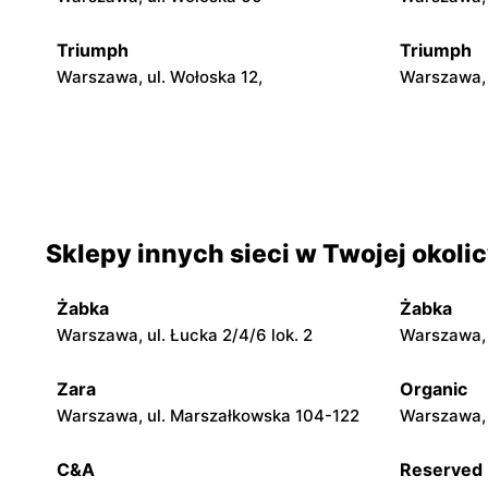
Triumph
Triumph
Warszawa, ul. Wołoska 12,
Warszawa, 
Triumph
Triumph
Warszawa, ul. Wałbrzyska 11/133
Warszawa, 
Triumph
Triumph
Sklepy innych sieci w Twojej okoli
Warszawa, ul. Annopol 2
Warszawa, 
6
Żabka
Żabka
Triumph
Triumph
Warszawa, ul. Łucka 2/4/6 lok. 2
Warszawa, u
Warszawa, ul. Jana Ciszewskiego 15
Warszawa, 
Zara
Organic
Warszawa, ul. Marszałkowska 104-122
Warszawa, 
Triumph
Triumph
Łomianki, ul. Brukowa 25
Warszawa, 
C&A
Reserved