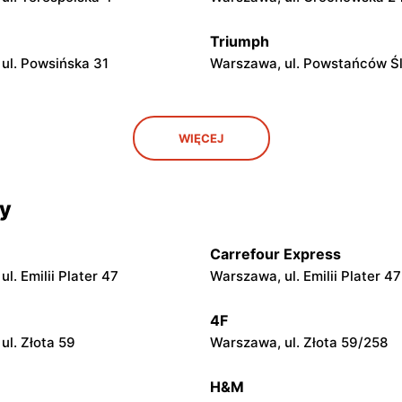
Triumph
ul. Powsińska 31
Warszawa, ul. Powstańców Śl
Triumph
WIĘCEJ
ul. Puławska 246
Warszawa, ul. Ostrobramska
Triumph
cy
ul. plac Czerwca 1976 Roku
Warszawa, ul. Zgrupowania 
Kampinos 15
Carrefour Express
Triumph
l. Emilii Plater 47
Warszawa, ul. Emilii Plater 47
ul. Światowida 17
Warszawa, ul. Belgradzka 46
4F
ul. Złota 59
Warszawa, ul. Złota 59/258
Triumph
ul. Puławska 579
Janki, ul. Mszczonowska 3
H&M