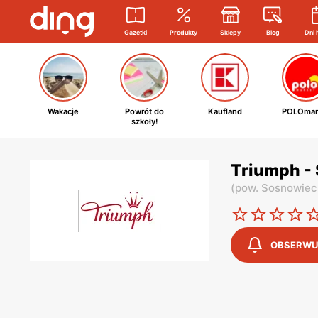
Gazetki
Produkty
Sklepy
Blog
Dni 
Wakacje
Powrót do
Kaufland
POLOmar
szkoły!
Triumph -
(
pow. Sosnowiec
OBSERWU