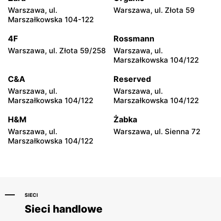
Warszawa, ul.
Warszawa, ul. Złota 59
Triumph
Triumph
Marszałkowska 104-122
Warszawa, ul. Jana
Warszawa, ul. Światowida
Ciszewskiego 15
17
4F
Rossmann
Warszawa, ul. Złota 59/258
Warszawa, ul.
Triumph
Triumph
Marszałkowska 104/122
Warszawa, ul. Belgradzka
Warszawa, ul. Kazimierza
46
Szpotańskiego 4
C&A
Reserved
Warszawa, ul.
Warszawa, ul.
Triumph
Triumph
Marszałkowska 104/122
Marszałkowska 104/122
Łomianki, ul. Brukowa 25
Warszawa, ul. Puławska
579
H&M
Żabka
Warszawa, ul.
Warszawa, ul. Sienna 72
Triumph
Triumph
Marszałkowska 104/122
Janki, ul. Mszczonowska 3
Łomianki, ul. Warszawska
71 A
SIECI
Sieci handlowe