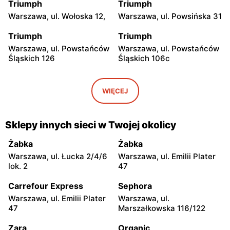
Triumph
Triumph
Warszawa, ul. Wołoska 12,
Warszawa, ul. Powsińska 31
Triumph
Triumph
Warszawa, ul. Powstańców
Warszawa, ul. Powstańców
Śląskich 126
Śląskich 106c
Triumph
Triumph
Warszawa, ul. Wałbrzyska
Warszawa, ul. Puławska
WIĘCEJ
11/133
246
Triumph
Triumph
Sklepy innych sieci w Twojej okolicy
Warszawa, ul.
Warszawa, ul. Grochowska
Ostrobramska 75C
93
Żabka
Żabka
Warszawa, ul. Łucka 2/4/6
Warszawa, ul. Emilii Plater
Triumph
Triumph
lok. 2
47
Warszawa, ul. Annopol 2
Warszawa, ul. plac
Czerwca 1976 Roku 6
Carrefour Express
Sephora
Warszawa, ul. Emilii Plater
Warszawa, ul.
Triumph
Triumph
47
Marszałkowska 116/122
Warszawa, ul. Zgrupowania
Warszawa, ul. Głębocka 15
AK Kampinos 15
Zara
Organic