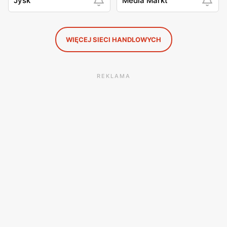
Jysk
Media Markt
WIĘCEJ SIECI HANDLOWYCH
REKLAMA