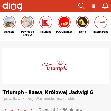
Wakacje
Powrót do
Kaufland
POLOmarket
Netto
Intermarche
szkoły!
Triumph - Iława, Królowej Jadwigi 6
(
pow. Iławski,
woj. Warmińsko-mazurskie
)
Ocena: 4.2 - 55 głosów