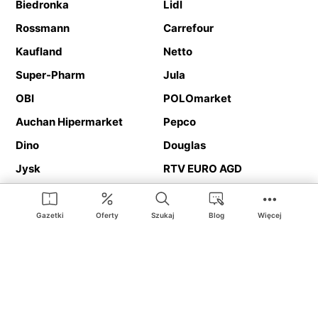
Biedronka
Lidl
Rossmann
Carrefour
Kaufland
Netto
Super-Pharm
Jula
OBI
POLOmarket
Auchan Hipermarket
Pepco
Dino
Douglas
Jysk
RTV EURO AGD
Action
Media Expert
Deichmann
Media Markt
Gazetki
Oferty
Szukaj
Blog
Więcej
Ding.pl to serwis internetowy prezentujący
gazetki promocyjne
oraz
katalogi
sklepów i dużych sieci handlowych. Dzięki
geolokalizacji otrzymasz przede wszystkim oferty sklepów, z
Twojego bliskiego otoczenia. Dodatkowo na stronie znajdziesz
adresy sklepów, więc w trakcie podróży bez problemu trafisz do
ulubionego sklepu.