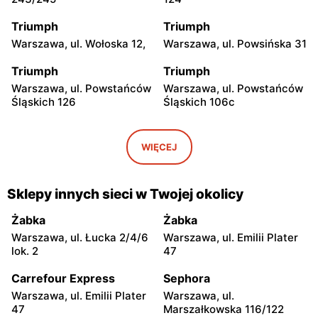
Triumph
Triumph
Warszawa, ul. Wołoska 12,
Warszawa, ul. Powsińska 31
Triumph
Triumph
Warszawa, ul. Powstańców
Warszawa, ul. Powstańców
Śląskich 126
Śląskich 106c
Triumph
Triumph
Warszawa, ul. Wałbrzyska
Warszawa, ul. Puławska
WIĘCEJ
11/133
246
Triumph
Triumph
Sklepy innych sieci w Twojej okolicy
Warszawa, ul.
Warszawa, ul. Grochowska
Ostrobramska 75C
93
Żabka
Żabka
Warszawa, ul. Łucka 2/4/6
Warszawa, ul. Emilii Plater
Triumph
Triumph
lok. 2
47
Warszawa, ul. Annopol 2
Warszawa, ul. plac
Czerwca 1976 Roku 6
Carrefour Express
Sephora
Warszawa, ul. Emilii Plater
Warszawa, ul.
Triumph
Triumph
47
Marszałkowska 116/122