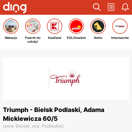
Wakacje
Powrót do
Kaufland
POLOmarket
Netto
Intermarche
szkoły!
Triumph - Bielsk Podlaski, Adama
Mickiewicza 60/5
(
pow. Bielski,
woj. Podlaskie
)