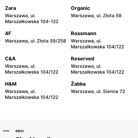
Warszawa, ul. Zgrupowania
Warszawa, ul. Głębocka 15
AK Kampinos 15
Zara
Organic
Warszawa, ul.
Warszawa, ul. Złota 59
Triumph
Triumph
Marszałkowska 104-122
Warszawa, ul. Jana
Warszawa, ul. Światowida
Ciszewskiego 15
17
4F
Rossmann
Warszawa, ul. Złota 59/258
Warszawa, ul.
Triumph
Triumph
Marszałkowska 104/122
Warszawa, ul. Belgradzka
Warszawa, ul. Kazimierza
46
Szpotańskiego 4
C&A
Reserved
Warszawa, ul.
Warszawa, ul.
Triumph
Triumph
Marszałkowska 104/122
Marszałkowska 104/122
Łomianki, ul. Brukowa 25
Warszawa, ul. Puławska
579
H&M
Żabka
Warszawa, ul.
Warszawa, ul. Sienna 72
Triumph
Triumph
Marszałkowska 104/122
Janki, ul. Mszczonowska 3
Łomianki, ul. Warszawska
71 A
SIECI