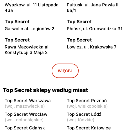
Wyszków, ul. 11 Listopada
Pułtusk, ul. Jana Pawła II
43a
6a/1
Top Secret
Top Secret
Garwolin al. Legionów 2
Płońsk, ul. Grunwaldzka 31
Top Secret
Top Secret
Rawa Mazowiecka al.
Łowicz, ul. Krakowska 7
Konstytucji 3 Maja 2
Top Secret
Top Secret
Ciechanów, ul. Niechodzka
Siedlce, ul. Józefa
WIĘCEJ
5
Piłsudskiego 74
Top Secret
Top Secret
Top Secret sklepy według miast
Sokołów Podlaski, ul. Długa
Przasnysz, ul. Orlika 18
22
Top Secret Warszawa
Top Secret Poznań
(
woj. mazowieckie
)
(
woj. wielkopolskie
)
Top Secret
Top Secret
Top Secret Wrocław
Top Secret Łódź
Radom, ul. Bolesława
Głowno, ul. Władysława
(
woj. dolnośląskie
)
(
woj. łódzkie
)
Chrobrego 1
Sikorskiego 59
Top Secret Gdańsk
Top Secret Katowice