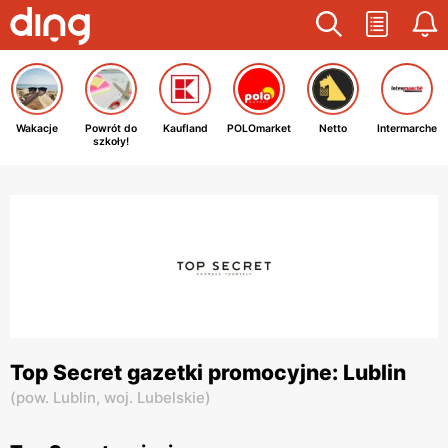
Wakacje
Powrót do
Kaufland
POLOmarket
Netto
Intermarche
szkoły!
Top Secret gazetki promocyjne: Lublin
(
pow. Lublin,
woj. Lubelskie
)