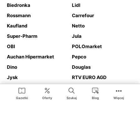
Biedronka
Lidl
Rossmann
Carrefour
Kaufland
Netto
Super-Pharm
Jula
OBI
POLOmarket
Auchan Hipermarket
Pepco
Dino
Douglas
Jysk
RTV EURO AGD
Action
Media Expert
Deichmann
Media Markt
Gazetki
Oferty
Szukaj
Blog
Więcej
Ding.pl to serwis internetowy prezentujący
gazetki promocyjne
oraz
katalogi
sklepów i dużych sieci handlowych. Dzięki
geolokalizacji otrzymasz przede wszystkim oferty sklepów, z
Twojego bliskiego otoczenia. Dodatkowo na stronie znajdziesz
adresy sklepów, więc w trakcie podróży bez problemu trafisz do