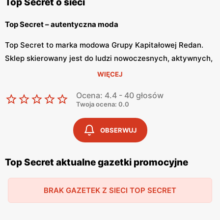
Top Secret o sieci
Top Secret – autentyczna moda
Top Secret to marka modowa Grupy Kapitałowej Redan.
Sklep skierowany jest do ludzi nowoczesnych, aktywnych,
którzy realizują się zawodowo i rodzinnie. Marka ma na
WIĘCEJ
celu wyrażanie niepowtarzalnej osobowości swoich
Ocena: 4.4 - 40 głosów
klientów.
Twoja ocena: 0.0
Top Secret
OBSERWUJ
Top Secret ma w swojej ofercie zarówno odzież damską i
męską. Ubrania tej marki są zgodne z aktualnymi trendami
Top Secret aktualne gazetki promocyjne
w modzie, a zarazem nowoczesne i odważne. Projektanci
tworząc produkty czerpią inspirację z najnowszych
BRAK GAZETEK Z SIECI TOP SECRET
trendów, jednakże dostosowują je do rozmaitych potrzeb
swoich klientów. Top Secret ma podzieloną kolekcje na
dwie linie: City – stylu bardziej formalnego i Casual – stylu