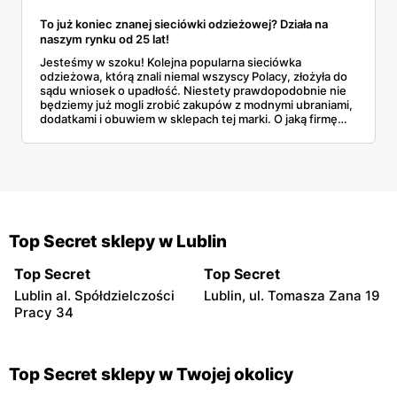
To już koniec znanej sieciówki odzieżowej? Działa na
naszym rynku od 25 lat!
Jesteśmy w szoku! Kolejna popularna sieciówka
odzieżowa, którą znali niemal wszyscy Polacy, złożyła do
sądu wniosek o upadłość. Niestety prawdopodobnie nie
będziemy już mogli zrobić zakupów z modnymi ubraniami,
dodatkami i obuwiem w sklepach tej marki. O jaką firmę
chodzi? Czy istnieje szansa, że po czasie wróci do dawnej
świetności?
Top Secret sklepy w Lublin
Top Secret
Top Secret
Lublin al. Spółdzielczości
Lublin, ul. Tomasza Zana 19
Pracy 34
Top Secret sklepy w Twojej okolicy