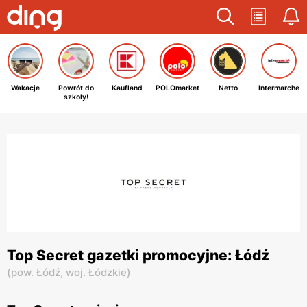
Wakacje
Powrót do
Kaufland
POLOmarket
Netto
Intermarche
szkoły!
Top Secret gazetki promocyjne: Łódź
(
pow. Łódź,
woj. Łódzkie
)