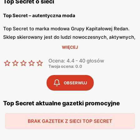
Top Secret o sieci
Top Secret – autentyczna moda
Top Secret to marka modowa Grupy Kapitałowej Redan.
Sklep skierowany jest do ludzi nowoczesnych, aktywnych,
którzy realizują się zawodowo i rodzinnie. Marka ma na
WIĘCEJ
celu wyrażanie niepowtarzalnej osobowości swoich
Ocena: 4.4 - 40 głosów
klientów.
Twoja ocena: 0.0
Top Secret
OBSERWUJ
Top Secret ma w swojej ofercie zarówno odzież damską i
męską. Ubrania tej marki są zgodne z aktualnymi trendami
Top Secret aktualne gazetki promocyjne
w modzie, a zarazem nowoczesne i odważne. Projektanci
tworząc produkty czerpią inspirację z najnowszych
BRAK GAZETEK Z SIECI TOP SECRET
trendów, jednakże dostosowują je do rozmaitych potrzeb
swoich klientów. Top Secret ma podzieloną kolekcje na
dwie linie: City – stylu bardziej formalnego i Casual – stylu