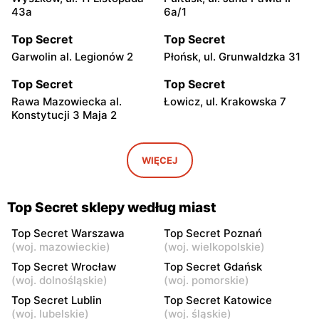
43a
6a/1
Top Secret
Top Secret
Garwolin al. Legionów 2
Płońsk, ul. Grunwaldzka 31
Top Secret
Top Secret
Rawa Mazowiecka al.
Łowicz, ul. Krakowska 7
Konstytucji 3 Maja 2
Top Secret
Top Secret
Ciechanów, ul. Niechodzka
Siedlce, ul. Józefa
WIĘCEJ
5
Piłsudskiego 74
Top Secret
Top Secret
Top Secret sklepy według miast
Sokołów Podlaski, ul. Długa
Przasnysz, ul. Orlika 18
22
Top Secret Warszawa
Top Secret Poznań
(
woj. mazowieckie
)
(
woj. wielkopolskie
)
Top Secret
Top Secret
Top Secret Wrocław
Top Secret Gdańsk
Radom, ul. Bolesława
Głowno, ul. Władysława
(
woj. dolnośląskie
)
(
woj. pomorskie
)
Chrobrego 1
Sikorskiego 59
Top Secret Lublin
Top Secret Katowice
(
woj. lubelskie
)
(
woj. śląskie
)
Top Secret
Top Secret