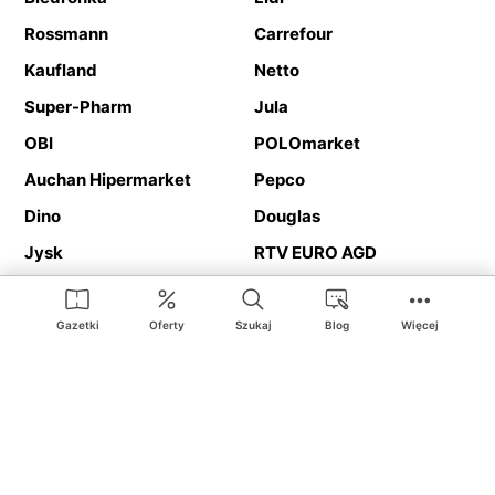
Rossmann
Carrefour
Kaufland
Netto
Super-Pharm
Jula
OBI
POLOmarket
Auchan Hipermarket
Pepco
Dino
Douglas
Jysk
RTV EURO AGD
Action
Media Expert
Deichmann
Media Markt
Gazetki
Oferty
Szukaj
Blog
Więcej
Ding.pl to serwis internetowy prezentujący
gazetki promocyjne
oraz
katalogi
sklepów i dużych sieci handlowych. Dzięki
geolokalizacji otrzymasz przede wszystkim oferty sklepów, z
Twojego bliskiego otoczenia. Dodatkowo na stronie znajdziesz
adresy sklepów, więc w trakcie podróży bez problemu trafisz do
ulubionego sklepu.