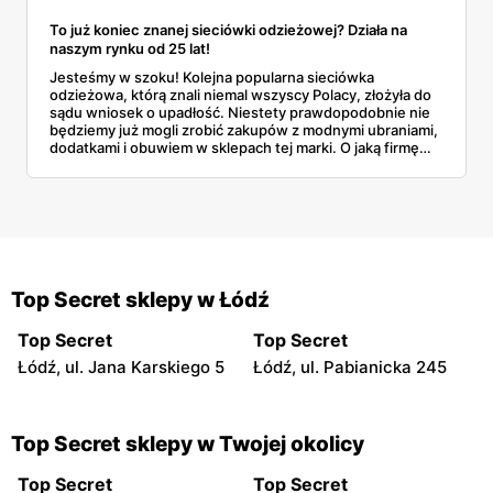
To już koniec znanej sieciówki odzieżowej? Działa na
naszym rynku od 25 lat!
Jesteśmy w szoku! Kolejna popularna sieciówka
odzieżowa, którą znali niemal wszyscy Polacy, złożyła do
sądu wniosek o upadłość. Niestety prawdopodobnie nie
będziemy już mogli zrobić zakupów z modnymi ubraniami,
dodatkami i obuwiem w sklepach tej marki. O jaką firmę
chodzi? Czy istnieje szansa, że po czasie wróci do dawnej
świetności?
Top Secret sklepy w Łódź
Top Secret
Top Secret
Łódź, ul. Jana Karskiego 5
Łódź, ul. Pabianicka 245
Top Secret sklepy w Twojej okolicy
Top Secret
Top Secret