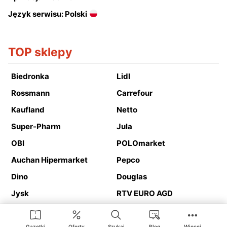
Język serwisu: Polski
TOP sklepy
Biedronka
Lidl
Rossmann
Carrefour
Kaufland
Netto
Super-Pharm
Jula
OBI
POLOmarket
Auchan Hipermarket
Pepco
Dino
Douglas
Jysk
RTV EURO AGD
Action
Media Expert
Deichmann
Media Markt
Gazetki
Oferty
Szukaj
Blog
Więcej