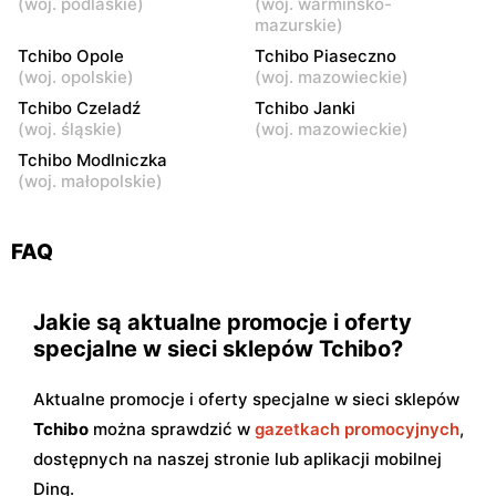
Kraków, ul. Zakopiańska 62
Katowice, ul. Chorzowska
(
woj. podlaskie
)
(
woj. warmińsko-
107
mazurskie
)
Tchibo Opole
Tchibo Piaseczno
Tchibo
Tchibo
(
woj. opolskie
)
(
woj. mazowieckie
)
Poznań, ul. Szwajcarska 14
Opole, ul. Wrocławska 156
Tchibo Czeladź
Tchibo Janki
(
woj. śląskie
)
(
woj. mazowieckie
)
Tchibo
Tchibo
Tchibo Modlniczka
Poznań al. Solidarności 47
Poznań, ul. Stanisława
(
woj. małopolskie
)
Matyi 2
Tchibo
Tchibo
FAQ
Poznań, ul. Bukowska 156
Gdańsk, ul. Przywidzka 8
Jakie są aktualne promocje i oferty
specjalne w sieci sklepów Tchibo?
Aktualne promocje i oferty specjalne w sieci sklepów
Tchibo
można sprawdzić w
gazetkach promocyjnych
,
dostępnych na naszej stronie lub aplikacji mobilnej
Ding.