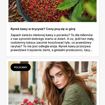
Rynek kawy w kryzysie? Ceny pną się w górę
Zapach świeżo mielonej kawy o poranku? To dla milionów
z nas synonim dobrego startu w dzień. A co, jeśli ten mały,
codzienny luksus zacznie kosztować tyle, co prawdziwy
rarytas? To nie jest odległa wizja. Rynek kawy przeżywa
prawdziwe trzęsienie ziemi, a globalni producenci, tacy
jak brazylijscy giganci 3 Corações i Melitta, ogłaszają
kolejne, sięgające nawet 15% podwyżki. W Polsce
sytuacja jest jeszcze bardziej odczuwalna – cena
popularnej kawy w ciągu zaledwie dwóch lat niemal się
POLECAMY
podwoiła. W tym artykule prześwietlimy, co tak naprawdę
dzieje się za kulisami – od nieudanych zbiorów w Ameryce
Południowej, przez globalną politykę, aż po ostateczną
cenę, którą widzisz na sklepowej półce. Czy to chwilowa
zadyszka, czy permanentny trend, który zmusi nas do
zmiany przyzwyczajeń?