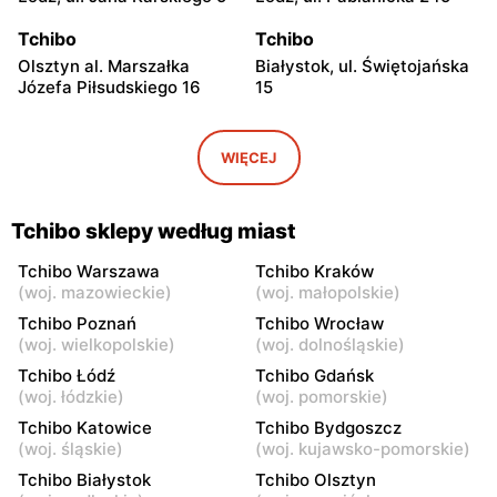
Tchibo
Tchibo
Olsztyn al. Marszałka
Białystok, ul. Świętojańska
Józefa Piłsudskiego 16
15
Tchibo
Tchibo
Bydgoszcz, ul. Fordońska
Bydgoszcz, ul. Jagiellońska
WIĘCEJ
141
39-47
Tchibo
Tchibo
Tchibo sklepy według miast
Kraków al. Gen. Tadeusza
Modlniczka, ul. Prof. Adama
Bora-Komorowskiego 41
Rożańskiego 32
Tchibo Warszawa
Tchibo Kraków
(
woj. mazowieckie
)
(
woj. małopolskie
)
Tchibo
Tchibo
Tchibo Poznań
Tchibo Wrocław
Czeladź, ul. Będzińska 80
Kraków al. Pokoju 67
(
woj. wielkopolskie
)
(
woj. dolnośląskie
)
Tchibo Łódź
Tchibo Gdańsk
Tchibo
Tchibo
(
woj. łódzkie
)
(
woj. pomorskie
)
Kraków, ul. Pawia 5
Kraków, ul. Gen. Henryka
Tchibo Katowice
Tchibo Bydgoszcz
Kamieńskiego 11
(
woj. śląskie
)
(
woj. kujawsko-pomorskie
)
Tchibo
Tchibo
Tchibo Białystok
Tchibo Olsztyn