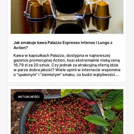
Jak smakuje kawa Palazzo Espresso Intenso i Lungo z
Action?
Kawa w kapsułkach Palazzo, dostępna w najnowszej
gazetce promocyjnej Action, kusi ekstremalnie niską ceną
16,79 zł za 20 sztuk. Czy jednak za atrakcyjną ofertą idzie
w parze dobra jakość? Wiele opinii w internecie wspomina
o "spalonym" i "ziemistym" smaku, co budzi wątpliwości.
W tym artykule przyjrzymy się bliżej wariantom Espresso
Intenso oraz Lungo, analizując ich skład, potencjalny smak
i sprawdzając, czy to faktycznie okazja, czy może raczej
pułapka dla niewymagających konsumentów.
AKTUALNOŚCI