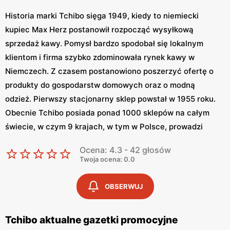
Historia marki Tchibo sięga 1949, kiedy to niemiecki
kupiec Max Herz postanowił rozpocząć wysyłkową
sprzedaż kawy. Pomysł bardzo spodobał się lokalnym
klientom i firma szybko zdominowała rynek kawy w
Niemczech. Z czasem postanowiono poszerzyć ofertę o
produkty do gospodarstw domowych oraz o modną
odzież. Pierwszy stacjonarny sklep powstał w 1955 roku.
Obecnie Tchibo posiada ponad 1000 sklepów na całym
świecie, w czym 9 krajach, w tym w Polsce, prowadzi
sprzedaż w sklepach internetowych.
Ocena: 4.3 - 42 głosów
Twoja ocena: 0.0
Tchibo – coś dla Ciebie i Twoich bliskich
OBSERWUJ
Tchibo jest głównie kojarzona z wyśmienitą, aromatyczną
kawą oraz z akcesoriami do parzenia tego napoju,
jednakże firma oferuję o wiele więcej produktów swoim
Tchibo aktualne gazetki promocyjne
klientom. Oprócz kawy dostaniemy odzież dla całej