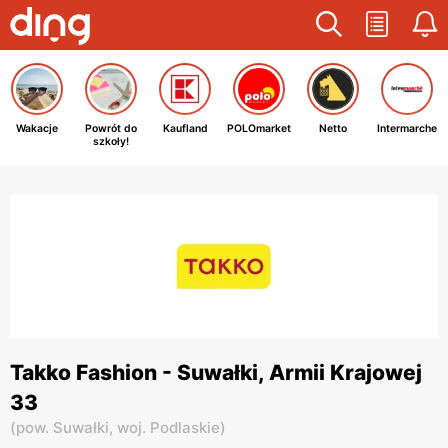
Wakacje
Powrót do
Kaufland
POLOmarket
Netto
Intermarche
szkoły!
Takko Fashion - Suwałki, Armii Krajowej
33
(
pow. Suwałki,
woj. Podlaskie
)