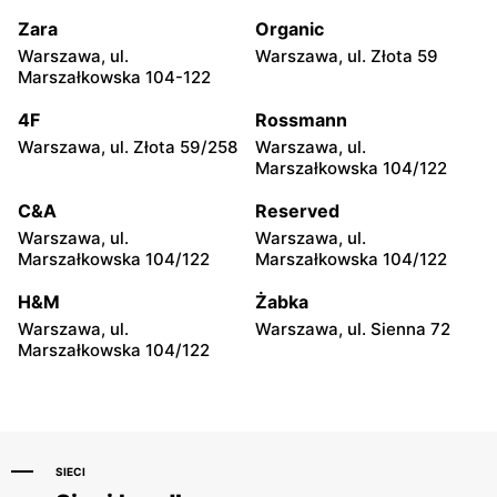
Zagórska 187
2a
Zara
Organic
Takko Fashion
Takko Fashion
Warszawa, ul.
Warszawa, ul. Złota 59
Rzeszów, ul. Płk. Leopolda
Starogard Gdański, ul.
Marszałkowska 104-122
Lisa-Kuli 19
Lubichowska 14
4F
Rossmann
Takko Fashion
Takko Fashion
Warszawa, ul. Złota 59/258
Warszawa, ul.
Katowice, ul. Trasa
Knurów, ul. 1 Maja 74
Marszałkowska 104/122
Nikodema i Józefa Renców
30
C&A
Reserved
Warszawa, ul.
Warszawa, ul.
Takko Fashion
Takko Fashion
Marszałkowska 104/122
Marszałkowska 104/122
Poznań, ul. Górecka 30
Chojnice, ul. Jana Pawła II
2D
H&M
Żabka
Warszawa, ul.
Warszawa, ul. Sienna 72
Takko Fashion
Takko Fashion
Marszałkowska 104/122
Zawada, ul. Dębowa 1
Brzeg, ul. Władysława
Łokietka 24B
SIECI