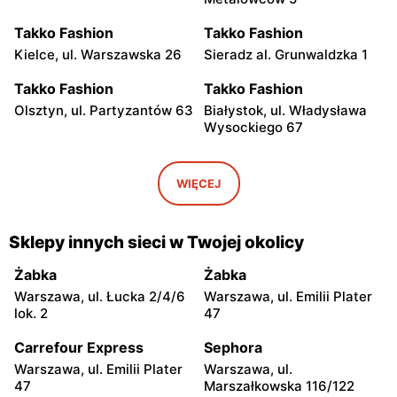
Takko Fashion
Takko Fashion
Kielce, ul. Warszawska 26
Sieradz al. Grunwaldzka 1
Takko Fashion
Takko Fashion
Olsztyn, ul. Partyzantów 63
Białystok, ul. Władysława
Wysockiego 67
Takko Fashion
Takko Fashion
Częstochowa al. 11
Kalisz, ul. Młynarska 131
WIĘCEJ
Listopada 25
Takko Fashion
Takko Fashion
Sklepy innych sieci w Twojej okolicy
Świecie, ul. Cukrowników 1
Mielec, ul. Żeromskiego 15
Żabka
Żabka
Takko Fashion
Takko Fashion
Warszawa, ul. Łucka 2/4/6
Warszawa, ul. Emilii Plater
Kluczbork, ul. Byczyńska
Wilkowyja, ul. Powstańców
lok. 2
47
101
Wielkopolskich 18
Carrefour Express
Sephora
Takko Fashion
Takko Fashion
Warszawa, ul. Emilii Plater
Warszawa, ul.
Tarnowskie Góry, ul.
Bochnia, ul. Partyzantów
47
Marszałkowska 116/122