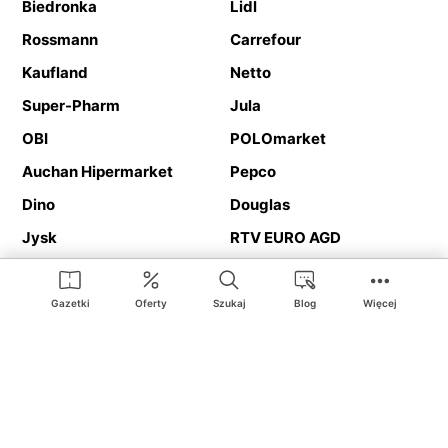
Biedronka
Lidl
Rossmann
Carrefour
Kaufland
Netto
Super-Pharm
Jula
OBI
POLOmarket
Auchan Hipermarket
Pepco
Dino
Douglas
Jysk
RTV EURO AGD
Action
Media Expert
Deichmann
Media Markt
Gazetki
Oferty
Szukaj
Blog
Więcej
Ding.pl to serwis internetowy prezentujący
gazetki promocyjne
oraz
katalogi
sklepów i dużych sieci handlowych. Dzięki
geolokalizacji otrzymasz przede wszystkim oferty sklepów, z
Twojego bliskiego otoczenia. Dodatkowo na stronie znajdziesz
adresy sklepów, więc w trakcie podróży bez problemu trafisz do
ulubionego sklepu.