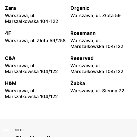
Zagórska 187
2a
Zara
Organic
Takko Fashion
Takko Fashion
Warszawa, ul.
Warszawa, ul. Złota 59
Rzeszów, ul. Płk. Leopolda
Starogard Gdański, ul.
Marszałkowska 104-122
Lisa-Kuli 19
Lubichowska 14
4F
Rossmann
Takko Fashion
Takko Fashion
Warszawa, ul. Złota 59/258
Warszawa, ul.
Katowice, ul. Trasa
Knurów, ul. 1 Maja 74
Marszałkowska 104/122
Nikodema i Józefa Renców
30
C&A
Reserved
Warszawa, ul.
Warszawa, ul.
Takko Fashion
Takko Fashion
Marszałkowska 104/122
Marszałkowska 104/122
Poznań, ul. Górecka 30
Chojnice, ul. Jana Pawła II
2D
H&M
Żabka
Warszawa, ul.
Warszawa, ul. Sienna 72
Takko Fashion
Takko Fashion
Marszałkowska 104/122
Zawada, ul. Dębowa 1
Brzeg, ul. Władysława
Łokietka 24B
SIECI