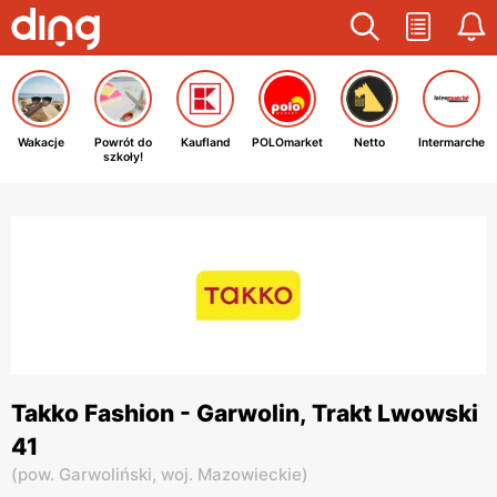
Wakacje
Powrót do
Kaufland
POLOmarket
Netto
Intermarche
szkoły!
Takko Fashion - Garwolin, Trakt Lwowski
41
(
pow. Garwoliński,
woj. Mazowieckie
)