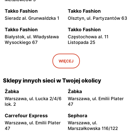
Takko Fashion
Takko Fashion
Sieradz al. Grunwaldzka 1
Olsztyn, ul. Partyzantów 63
Takko Fashion
Takko Fashion
Białystok, ul. Władysława
Częstochowa al. 11
Wysockiego 67
Listopada 25
Takko Fashion
Takko Fashion
Kalisz, ul. Młynarska 131
Świecie, ul. Cukrowników 1
WIĘCEJ
Takko Fashion
Takko Fashion
Mielec, ul. Żeromskiego 15
Kluczbork, ul. Byczyńska
Sklepy innych sieci w Twojej okolicy
101
Żabka
Żabka
Takko Fashion
Takko Fashion
Warszawa, ul. Łucka 2/4/6
Warszawa, ul. Emilii Plater
Wilkowyja, ul. Powstańców
Suwałki, ul. Armii Krajowej
lok. 2
47
Wielkopolskich 18
33
Carrefour Express
Sephora
Takko Fashion
Takko Fashion
Warszawa, ul. Emilii Plater
Warszawa, ul.
Tarnowskie Góry, ul.
Bochnia, ul. Partyzantów
47
Marszałkowska 116/122