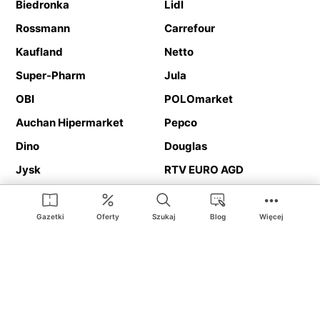
Biedronka
Lidl
Rossmann
Carrefour
Kaufland
Netto
Super-Pharm
Jula
OBI
POLOmarket
Auchan Hipermarket
Pepco
Dino
Douglas
Jysk
RTV EURO AGD
Action
Media Expert
Deichmann
Media Markt
Gazetki
Oferty
Szukaj
Blog
Więcej
Ding.pl to serwis internetowy prezentujący
gazetki promocyjne
oraz
katalogi
sklepów i dużych sieci handlowych. Dzięki
geolokalizacji otrzymasz przede wszystkim oferty sklepów, z
Twojego bliskiego otoczenia. Dodatkowo na stronie znajdziesz
adresy sklepów, więc w trakcie podróży bez problemu trafisz do
ulubionego sklepu.