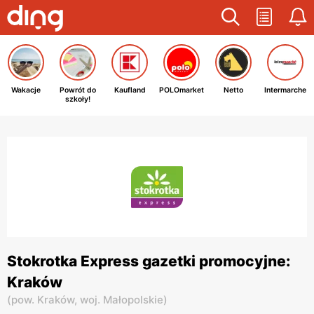
Wakacje
Powrót do
Kaufland
POLOmarket
Netto
Intermarche
szkoły!
Stokrotka Express gazetki promocyjne:
Kraków
(
pow. Kraków,
woj. Małopolskie
)