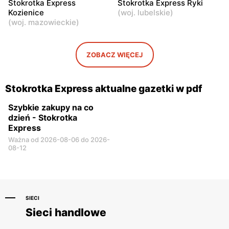
Stokrotka Express
Stokrotka Express Ryki
Warszawa, ul. Dionizosa 7A
Warszawa, ul. Giuseppe
Kozienice
(
woj. lubelskie
)
Verdiego 13
(
woj. mazowieckie
)
ZOBACZ WIĘCEJ
Stokrotka Express aktualne gazetki w pdf
Szybkie zakupy na co
dzień - Stokrotka
Express
Ważna od 2026-08-06 do 2026-
08-12
SIECI
Sieci handlowe