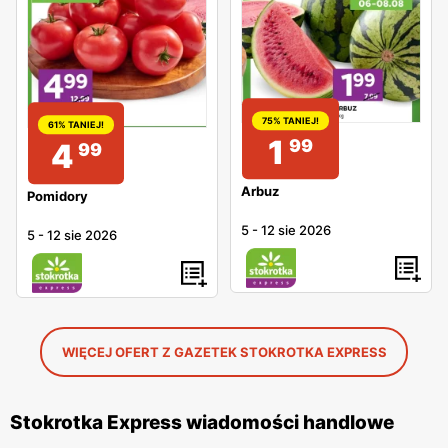
75% TANIEJ!
61% TANIEJ!
1
99
4
99
Arbuz
Pomidory
5
-
12 sie 2026
5
-
12 sie 2026
WIĘCEJ OFERT Z GAZETEK STOKROTKA EXPRESS
Stokrotka Express wiadomości handlowe