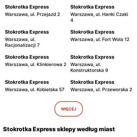
Stokrotka Express
Stokrotka Express
Warszawa, ul. Przejazd 2
Warszawa, ul. Hanki Czaki
4
Stokrotka Express
Stokrotka Express
Warszawa, ul.
Warszawa, ul. Fort Wola 12
Racjonalizacji 7
Stokrotka Express
Stokrotka Express
Warszawa, ul. Klinkierowa 2
Warszawa, ul.
Konstruktorska 9
Stokrotka Express
Stokrotka Express
Warszawa, ul. Kobielska 57
Warszawa, ul. Przeworska 2
Stokrotka Express
Stokrotka Express
Warszawa, ul. Taśmowa 8
Warszawa, ul. Górczewska
WIĘCEJ
158
Stokrotka Express
Stokrotka Express
Stokrotka Express sklepy według miast
Warszawa, ul. Cybernetyki
Warszawa, ul.