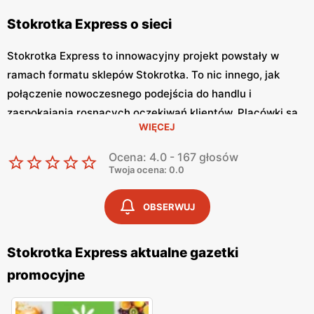
Stokrotka Express o sieci
Stokrotka Express to innowacyjny projekt powstały w
ramach formatu sklepów Stokrotka. To nic innego, jak
połączenie nowoczesnego podejścia do handlu i
zaspokajania rosnących oczekiwań klientów. Placówki są
WIĘCEJ
bardzo zróżnicowane (dysponują powierzchnią na
poziomie od 60 do 120 metrów kwadratowych).
Ocena: 4.0 - 167 głosów
Twoja ocena: 0.0
Stokrotka Express stawia na doświadczenie i wysokie
kwalifikacje zawodowe sprzedawców. Klienci w dowolnym
OBSERWUJ
momencie otrzymają odpowiedzi na postawione
sprzedawcom pytania. Poza tym warto docenić
Stokrotka Express aktualne gazetki
wprowadzanie nowoczesnych technologii, które
promocyjne
umożliwiają klientom robienie ekspresowych i bardzo
komfortowych zakupów. W sklepach znajdzie się
wszystkie produkty pierwszej potrzeby, które ułatwią