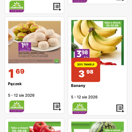
33% TANIEJ!
1
69
3
98
Pączek
Banany
5
-
12 sie 2026
5
-
12 sie 2026