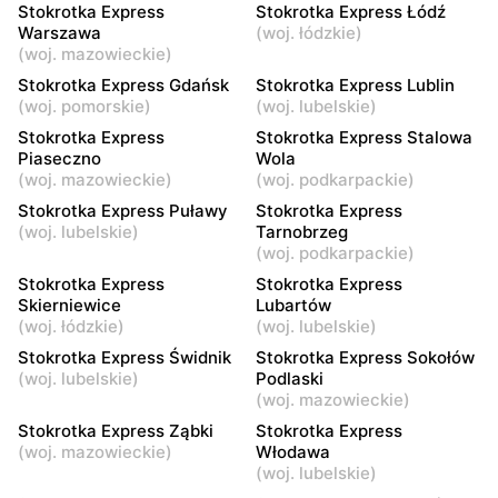
6
Komputerowa 7
Stokrotka Express
Stokrotka Express Łódź
Warszawa
(
woj. łódzkie
)
Stokrotka Express
Stokrotka Express
(
woj. mazowieckie
)
Warszawa, ul. Zamkowa 8
Warszawa, ul. Ludwika
Stokrotka Express Gdańsk
Stokrotka Express Lublin
Kondratowicza 59
(
woj. pomorskie
)
(
woj. lubelskie
)
Stokrotka Express
Stokrotka Express Stalowa
Stokrotka Express
Stokrotka Express
Piaseczno
Wola
Warszawa, ul. Lazurowa 11
Warszawa, ul. Jurajska 4
(
woj. mazowieckie
)
(
woj. podkarpackie
)
Stokrotka Express Puławy
Stokrotka Express
Stokrotka Express
Stokrotka Express
(
woj. lubelskie
)
Tarnobrzeg
Warszawa, ul. Obywatelska
Warszawa, ul. Quo Vadis 1
(
woj. podkarpackie
)
5
Stokrotka Express
Stokrotka Express
Stokrotka Express
Stokrotka Express
Skierniewice
Lubartów
(
woj. łódzkie
)
(
woj. lubelskie
)
Warszawa, ul. Polki 3
Warszawa, ul. Posag 7
Panien 9
Stokrotka Express Świdnik
Stokrotka Express Sokołów
(
woj. lubelskie
)
Podlaski
Stokrotka Express
Stokrotka Express
(
woj. mazowieckie
)
Warszawa, ul. Herbu Janina
Ząbki, ul. Hansa Christiana
Stokrotka Express Ząbki
Stokrotka Express
11A
Andersena 28
(
woj. mazowieckie
)
Włodawa
(
woj. lubelskie
)
Stokrotka Express
Stokrotka Express