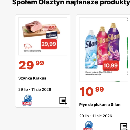
Społem Olsztyn najtańsze produkt
29
99
Szynka Krakus
10
99
29 lip
-
11 sie 2026
Płyn do płukania Silan
29 lip
-
11 sie 2026