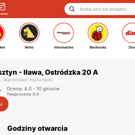
handlu
ket
Netto
Intermarche
Biedronka
Din
ztyn - Iława, Ostródzka 20 A
j. Warmińsko-mazurskie
)
Ocena: 4.0 - 10 głosów
Twoja ocena: 0.0
J
Godziny otwarcia