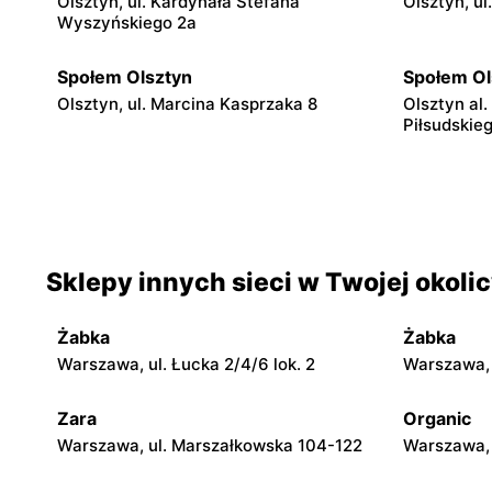
Olsztyn, ul. Kardynała Stefana
Olsztyn, u
Wyszyńskiego 2a
Społem Olsztyn
Społem Ol
Olsztyn, ul. Marcina Kasprzaka 8
Olsztyn al
Piłsudskie
Społem Olsztyn
Społem Ol
Olsztyn, ul. Dworcowa 6a
Olsztyn, u
Sklepy innych sieci w Twojej okoli
Społem Olsztyn
Społem Ol
Olsztyn, ul. Bałtycka 35
Olsztyn, ul
Żabka
Żabka
Społem Olsztyn
Społem Ol
Warszawa, ul. Łucka 2/4/6 lok. 2
Warszawa, u
Olsztyn, ul. Jagiellońska 68
Olsztyn, ul
Zara
Organic
Społem Olsztyn
Społem Ol
Warszawa, ul. Marszałkowska 104-122
Warszawa, 
Iława, ul. Gen. Władysława Andersa 14
Iława, ul. 