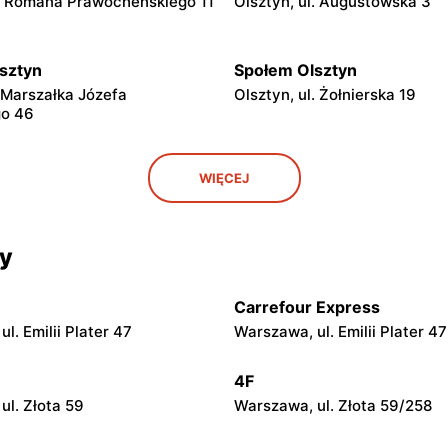
l. Romana Prawocheńskiego 11
Olsztyn, ul. Augustowska 3
sztyn
Społem Olsztyn
. Marszałka Józefa
Olsztyn, ul. Żołnierska 19
go 46
sztyn
Społem Olsztyn
WIĘCEJ
l. Dworcowa 7a
Olsztyn al. Marszałka Józefa
Piłsudskiego 2/8
cy
sztyn
Społem Olsztyn
. Stefana Okrzei 6
Olsztyn, ul. Morwowa 12
Carrefour Express
sztyn
Społem Olsztyn
l. Emilii Plater 47
Warszawa, ul. Emilii Plater 47
. Katowicka 6
Iława, ul. Jana Kasprowicza 1
4F
sztyn
Społem Olsztyn
ul. Złota 59
Warszawa, ul. Złota 59/258
Królowej Jadwigi 7
Iława, ul. Niepodległości 1