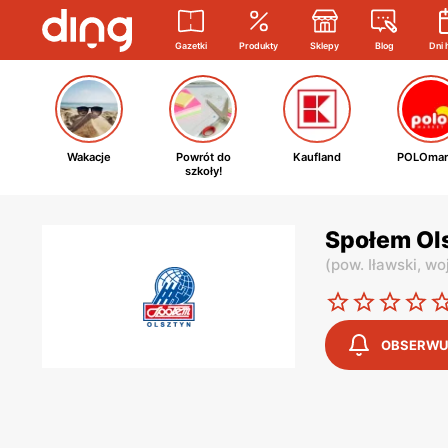
Gazetki
Produkty
Sklepy
Blog
Dni 
Wakacje
Powrót do
Kaufland
POLOmar
szkoły!
Społem Ols
(
pow. Iławski,
wo
OBSERWU