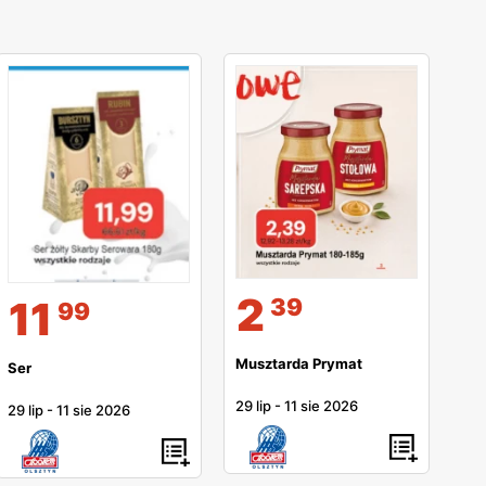
2
39
11
99
Musztarda Prymat
Ser
29 lip
-
11 sie 2026
29 lip
-
11 sie 2026