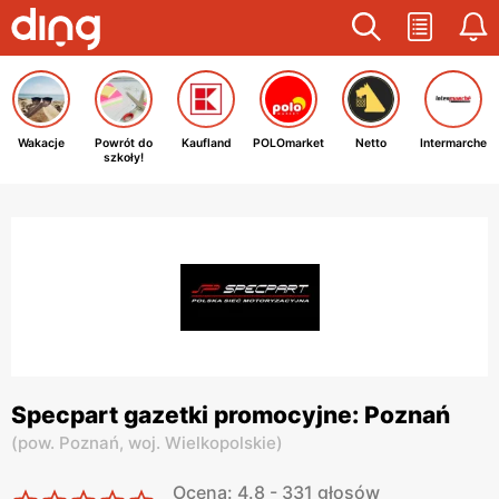
Wakacje
Powrót do
Kaufland
POLOmarket
Netto
Intermarche
szkoły!
Specpart gazetki promocyjne: Poznań
(
pow. Poznań,
woj. Wielkopolskie
)
Ocena: 4.8 - 331 głosów