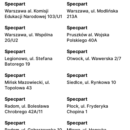
Specpart
Specpart
Warszawa al. Komisji
Warszawa, ul. Modlińska
Edukacji Narodowej 103/U1
213A
Specpart
Specpart
Warszawa, ul. Wspólna
Pruszków al. Wojska
2G/U2
Polskiego 40A
Specpart
Specpart
Legionowo, ul. Stefana
Otwock, ul. Wawerska 2/7
Batorego 19
Specpart
Specpart
Mińsk Mazowiecki, ul.
Siedlce, ul. Rynkowa 10
Topolowa 43
Specpart
Specpart
Radom, ul. Bolesława
Płock, ul. Fryderyka
Chrobrego 42A/11
Chopina 1
Specpart
Specpart
Radom, ul. Gębarzewska 10
Mława, ul. Henryka