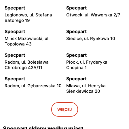
Specpart
Specpart
Legionowo, ul. Stefana
Otwock, ul. Wawerska 2/7
Batorego 19
Specpart
Specpart
Mińsk Mazowiecki, ul.
Siedlce, ul. Rynkowa 10
Topolowa 43
Specpart
Specpart
Radom, ul. Bolesława
Płock, ul. Fryderyka
Chrobrego 42A/11
Chopina 1
Specpart
Specpart
Radom, ul. Gębarzewska 10
Mława, ul. Henryka
Sienkiewicza 20
Specpart
Specpart
Łódź, ul. Brzezińska 18
Zgierz, ul. 1 Maja 69a
WIĘCEJ
Specpart
Specpart
Łódź, ul. Władysława
Łódź al. Włókniarzy 225
Specpart sklepy według miast