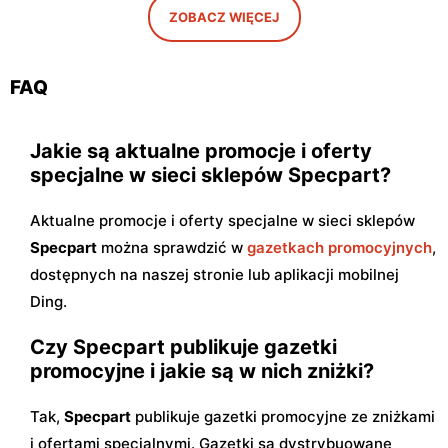
ZOBACZ WIĘCEJ
Specpart
Specpart
Zduńska Wola, ul.
Sieradz, ul. Polskiej
Opiesińska 2c
Organizacji Wojskowej 44
FAQ
Jakie są aktualne promocje i oferty
specjalne w sieci sklepów Specpart?
Aktualne promocje i oferty specjalne w sieci sklepów
Specpart
można sprawdzić w
gazetkach promocyjnych
,
dostępnych na naszej stronie lub aplikacji mobilnej
Ding.
Czy Specpart publikuje gazetki
promocyjne i jakie są w nich zniżki?
Tak,
Specpart
publikuje gazetki promocyjne ze zniżkami
i ofertami specjalnymi. Gazetki są dystrybuowane