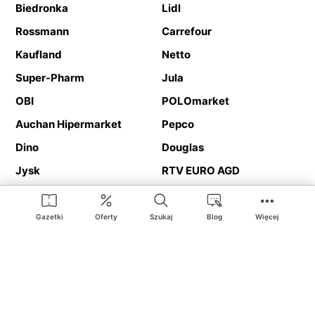
Biedronka
Lidl
Rossmann
Carrefour
Kaufland
Netto
Super-Pharm
Jula
OBI
POLOmarket
Auchan Hipermarket
Pepco
Dino
Douglas
Jysk
RTV EURO AGD
Action
Media Expert
Deichmann
Media Markt
Gazetki
Oferty
Szukaj
Blog
Więcej
Ding.pl to serwis internetowy prezentujący
gazetki promocyjne
oraz
katalogi
sklepów i dużych sieci handlowych. Dzięki
geolokalizacji otrzymasz przede wszystkim oferty sklepów, z
Twojego bliskiego otoczenia. Dodatkowo na stronie znajdziesz
adresy sklepów, więc w trakcie podróży bez problemu trafisz do
ulubionego sklepu.