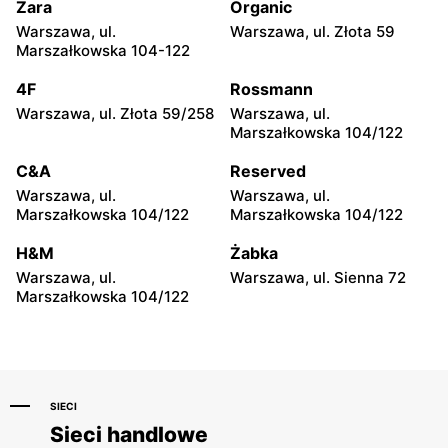
Rzemieślnicza 22
Konstytucji 3 Maja 5
Zara
Organic
Warszawa, ul.
Warszawa, ul. Złota 59
Sinsay
Sinsay
Marszałkowska 104-122
Żyrardów, ul. Kilińskiego 9
Żyrardów, ul. Lniarska 4
4F
Rossmann
Sinsay
Sinsay
Warszawa, ul. Złota 59/258
Warszawa, ul.
Sochaczew, ul. Wójtówka
Sochaczew, ul.
Marszałkowska 104/122
2B
Warszawska 119
C&A
Reserved
Sinsay
Sinsay
Warszawa, ul.
Warszawa, ul.
Wyszków, ul. Gen. Józefa
Płońsk, ul. Żołnierzy
Marszałkowska 104/122
Marszałkowska 104/122
Sowińskiego 62
Wyklętych 12
H&M
Żabka
Sinsay
Sinsay
Warszawa, ul.
Warszawa, ul. Sienna 72
Ciechanów, ul.
Sokołów Podlaski, ul.
Marszałkowska 104/122
Władysławowo 68
Węgrowska 1C
SIECI
Sieci handlowe