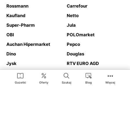
Rossmann
Carrefour
Kaufland
Netto
Super-Pharm
Jula
OBI
POLOmarket
Auchan Hipermarket
Pepco
Dino
Douglas
Jysk
RTV EURO AGD
Action
Media Expert
Deichmann
Media Markt
Gazetki
Oferty
Szukaj
Blog
Więcej
Ding.pl to serwis internetowy prezentujący
gazetki promocyjne
oraz
katalogi
sklepów i dużych sieci handlowych. Dzięki
geolokalizacji otrzymasz przede wszystkim oferty sklepów, z
Twojego bliskiego otoczenia. Dodatkowo na stronie znajdziesz
adresy sklepów, więc w trakcie podróży bez problemu trafisz do
ulubionego sklepu.