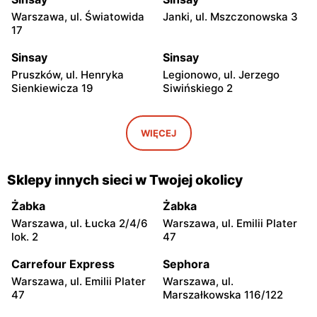
Warszawa, ul. Światowida
Janki, ul. Mszczonowska 3
17
Sinsay
Sinsay
Pruszków, ul. Henryka
Legionowo, ul. Jerzego
Sienkiewicza 19
Siwińskiego 2
Sinsay
Sinsay
Wołomin, ul. Geodetów 2
Otwock, ul. Płk. Ryszarda
WIĘCEJ
Kuklińskiego 1
Sinsay
Sinsay
Sklepy innych sieci w Twojej okolicy
Otwock, ul. Karczewska 6
Podkowa Leśna, ul. Gołębia
26
Żabka
Żabka
Warszawa, ul. Łucka 2/4/6
Warszawa, ul. Emilii Plater
Sinsay
Sinsay
lok. 2
47
Łubna, ul. Łubna 69
Nowy Dwór Mazowiecki, ul.
Wojska Polskiego 20
Carrefour Express
Sephora
Warszawa, ul. Emilii Plater
Warszawa, ul.
Sinsay
Sinsay
47
Marszałkowska 116/122
Grodzisk Mazowiecki, ul.
Mińsk Mazowiecki, ul.