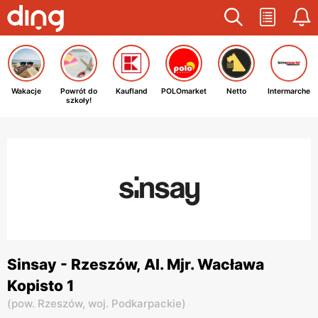
Wakacje
Powrót do
Kaufland
POLOmarket
Netto
Intermarche
szkoły!
Sinsay - Rzeszów, Al. Mjr. Wacława
Kopisto 1
(
pow. Rzeszów,
woj. Podkarpackie
)