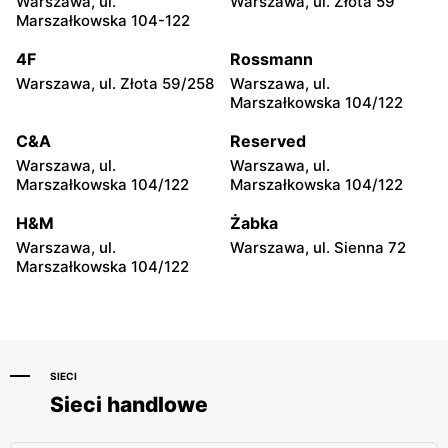
Warszawa, ul.
Warszawa, ul. Złota 59
Sinsay
Sinsay
Marszałkowska 104-122
Żyrardów, ul. Kilińskiego 9
Żyrardów, ul. Lniarska 4
4F
Rossmann
Sinsay
Sinsay
Warszawa, ul. Złota 59/258
Warszawa, ul.
Sochaczew, ul. Wójtówka
Sochaczew, ul.
Marszałkowska 104/122
2B
Warszawska 119
C&A
Reserved
Sinsay
Sinsay
Warszawa, ul.
Warszawa, ul.
Wyszków, ul. Gen. Józefa
Płońsk, ul. Żołnierzy
Marszałkowska 104/122
Marszałkowska 104/122
Sowińskiego 62
Wyklętych 12
H&M
Żabka
Sinsay
Sinsay
Warszawa, ul.
Warszawa, ul. Sienna 72
Ciechanów, ul.
Sokołów Podlaski, ul.
Marszałkowska 104/122
Władysławowo 68
Węgrowska 1C
SIECI
Sieci handlowe