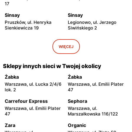
17
Sinsay
Sinsay
Pruszków, ul. Henryka
Legionowo, ul. Jerzego
Sienkiewicza 19
Siwińskiego 2
Sinsay
Sinsay
Wołomin, ul. Geodetów 2
Otwock, ul. Płk. Ryszarda
WIĘCEJ
Kuklińskiego 1
Sinsay
Sinsay
Sklepy innych sieci w Twojej okolicy
Otwock, ul. Karczewska 6
Podkowa Leśna, ul. Gołębia
26
Żabka
Żabka
Warszawa, ul. Łucka 2/4/6
Warszawa, ul. Emilii Plater
Sinsay
Sinsay
lok. 2
47
Łubna, ul. Łubna 69
Nowy Dwór Mazowiecki, ul.
Wojska Polskiego 20
Carrefour Express
Sephora
Warszawa, ul. Emilii Plater
Warszawa, ul.
Sinsay
Sinsay
47
Marszałkowska 116/122
Grodzisk Mazowiecki, ul.
Mińsk Mazowiecki, ul.
Rzemieślnicza 22
Konstytucji 3 Maja 5
Zara
Organic