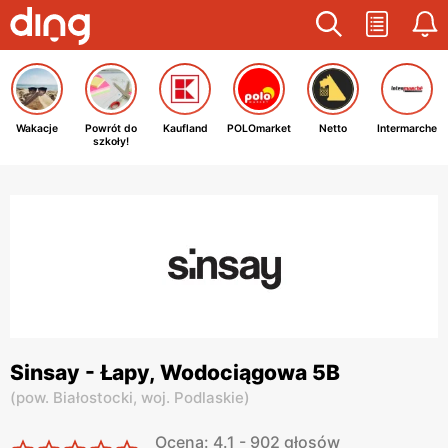
Wakacje
Powrót do
Kaufland
POLOmarket
Netto
Intermarche
szkoły!
Sinsay - Łapy, Wodociągowa 5B
(
pow. Białostocki,
woj. Podlaskie
)
Ocena: 4.1 - 902 głosów