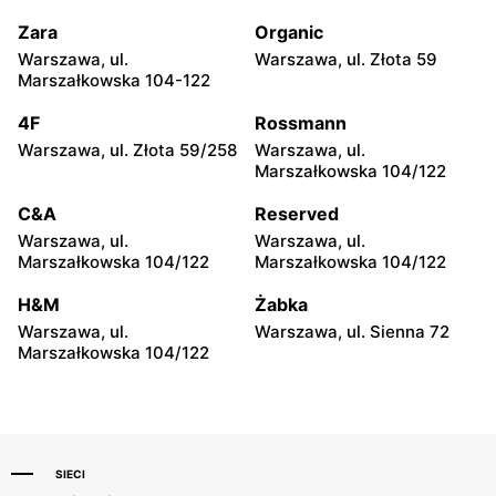
Sezamek
Sezamek
Jasło, ul. Jabłonica 44a
Raciechowice, ul. Czasław
Zara
Organic
216
Warszawa, ul.
Warszawa, ul. Złota 59
Marszałkowska 104-122
Sezamek
Sezamek
Myślenice, ul.
Lubcza, ul. Lubcza 506
4F
Rossmann
Krzyszkowice 11
Warszawa, ul. Złota 59/258
Warszawa, ul.
Marszałkowska 104/122
Sezamek
Sezamek
Raciechowice, ul.
Skołyszyn, ul. Święcany
C&A
Reserved
Krzesławice 171
240
Warszawa, ul.
Warszawa, ul.
Marszałkowska 104/122
Marszałkowska 104/122
Sezamek
Sezamek
Gródek, ul. Bartkowa 280
Biecz, ul. Przedmieście
H&M
Żabka
Górne 202
Warszawa, ul.
Warszawa, ul. Sienna 72
Marszałkowska 104/122
Sezamek
Sezamek
Moszczenica, ul. Gorlicka
Wiśniowa, ul. Lipnik 436
370
SIECI