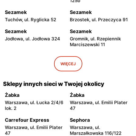
125b
Sezamek
Sezamek
Tuchów, ul. Ryglicka 52
Brzostek, ul. Przeczyca 91
Sezamek
Sezamek
Jodłowa, ul. Jodłowa 324
Gromnik, ul. Rzepiennik
Marciszewski 11
Sezamek
Sezamek
Zagórzany, ul. Zagórzany
Ciężkowice, ul. Kipszna 18A
WIĘCEJ
587
Sezamek
Sezamek
Sklepy innych sieci w Twojej okolicy
Zakliczyn, ul. Zarusinki 143
Rzepiennik Strzyżewski, ul.
Rzepiennik Strzyżewski
Żabka
Żabka
367
Warszawa, ul. Łucka 2/4/6
Warszawa, ul. Emilii Plater
lok. 2
47
Sezamek
Sezamek
Kołaczyce, ul. Rynek 11
Raciechowice, ul.
Carrefour Express
Sephora
Raciechowice 140c
Warszawa, ul. Emilii Plater
Warszawa, ul.
47
Marszałkowska 116/122