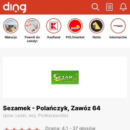
Wakacje
Powrót do
Kaufland
POLOmarket
Netto
Intermarche
szkoły!
Sezamek - Polańczyk, Zawóz 64
(
pow. Leski,
woj. Podkarpackie
)
Ocena: 4.1 - 37 głosów