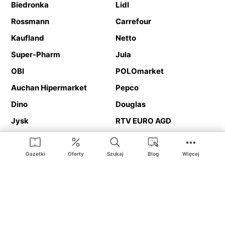
Biedronka
Lidl
Rossmann
Carrefour
Kaufland
Netto
Super-Pharm
Jula
OBI
POLOmarket
Auchan Hipermarket
Pepco
Dino
Douglas
Jysk
RTV EURO AGD
Action
Media Expert
Deichmann
Media Markt
Gazetki
Oferty
Szukaj
Blog
Więcej
Ding.pl to serwis internetowy prezentujący
gazetki promocyjne
oraz
katalogi
sklepów i dużych sieci handlowych. Dzięki
geolokalizacji otrzymasz przede wszystkim oferty sklepów, z
Twojego bliskiego otoczenia. Dodatkowo na stronie znajdziesz
adresy sklepów, więc w trakcie podróży bez problemu trafisz do
ulubionego sklepu.