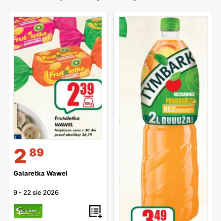
2
89
Galaretka Wawel
9
-
22 sie 2026