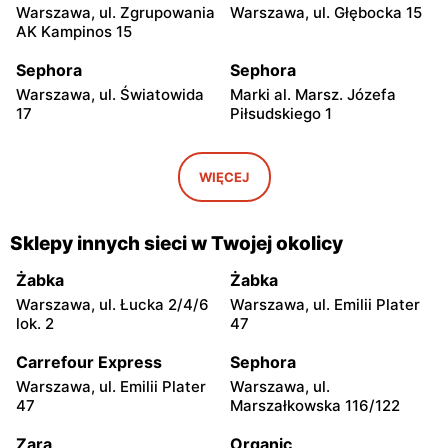
Warszawa, ul. Zgrupowania
Warszawa, ul. Głębocka 15
AK Kampinos 15
Sephora
Sephora
Warszawa, ul. Światowida
Marki al. Marsz. Józefa
17
Piłsudskiego 1
Sephora
Sephora
Warszawa, ul. Puławska
Łomianki, ul. Brukowa 25
WIĘCEJ
427
Sephora
Sephora
Sklepy innych sieci w Twojej okolicy
Janki, ul. Mszczonowska 3
Płock, ul. Wyszogrodzka
127
Żabka
Żabka
Warszawa, ul. Łucka 2/4/6
Warszawa, ul. Emilii Plater
Sephora
Sephora
lok. 2
47
Radom, ul. Bolesława
Łódź al. Marsz. Józefa
Chrobrego 1
Piłsudskiego 94
Carrefour Express
Sephora
Warszawa, ul. Emilii Plater
Warszawa, ul.
Sephora
Sephora
47
Marszałkowska 116/122
Łódź al. Marsz. Józefa
Łódź, ul. Jana Karskiego 5
Piłsudskiego 15/23
Zara
Organic