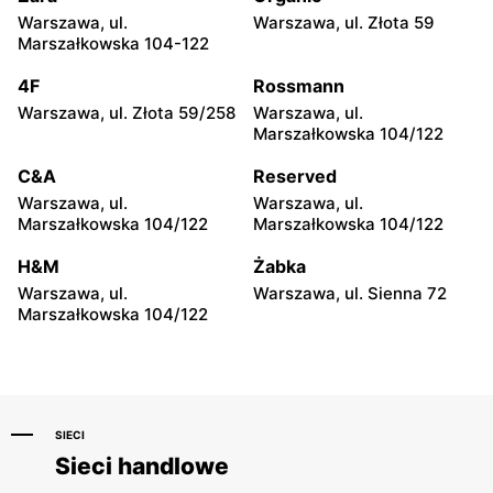
Warszawa, ul.
Warszawa, ul. Złota 59
Sephora
Sephora
Marszałkowska 104-122
Łódź al. Jana Pawła II 30
Łódź, ul. Pabianicka 245
4F
Rossmann
Sephora
Sephora
Warszawa, ul. Złota 59/258
Warszawa, ul.
Włocławek, ul. Jana
Lublin al. Spółdzielczości
Marszałkowska 104/122
Kilińskiego 3
Pracy 30/32
C&A
Reserved
Sephora
Sephora
Warszawa, ul.
Warszawa, ul.
Kielce, ul. Świętokrzyska
Lublin, ul. Lipowa 13
Marszałkowska 104/122
Marszałkowska 104/122
20
H&M
Żabka
Sephora
Sephora
Warszawa, ul.
Warszawa, ul. Sienna 72
Lublin al. Wincentego
Olsztyn, ul. Juliana Tuwima
Marszałkowska 104/122
Witosa 32
26
SIECI
Sieci handlowe