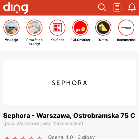
Wakacje
Powrót do
Kaufland
POLOmarket
Netto
Intermarche
szkoły!
Sephora - Warszawa, Ostrobramska 75 C
(
pow. Warszawa,
woj. Mazowieckie
)
Ocena: 1.0 - 3 głosy