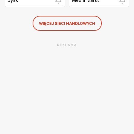
Jysk
Media Markt
WIĘCEJ SIECI HANDLOWYCH
REKLAMA