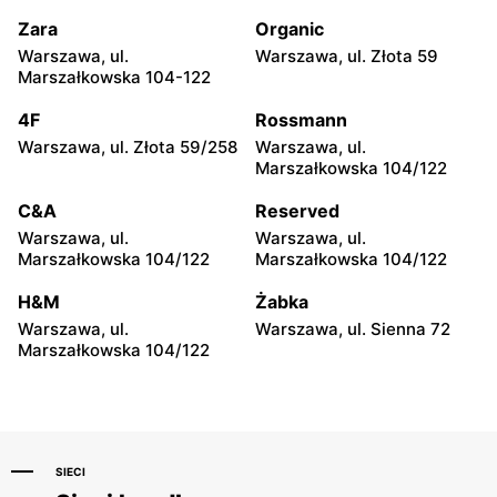
Piłsudskiego 94
Piłsudskiego 15/23
Zara
Organic
Sephora
Sephora
Warszawa, ul.
Warszawa, ul. Złota 59
Łódź, ul. Jana Karskiego 5
Łódź al. Jana Pawła II 30
Marszałkowska 104-122
Sephora
Sephora
4F
Rossmann
Łódź, ul. Pabianicka 245
Włocławek, ul. Jana
Warszawa, ul. Złota 59/258
Warszawa, ul.
Kilińskiego 3
Marszałkowska 104/122
Sephora
Sephora
C&A
Reserved
Kielce, ul. Świętokrzyska
Lublin, ul. Lipowa 13
Warszawa, ul.
Warszawa, ul.
20
Marszałkowska 104/122
Marszałkowska 104/122
Sephora
Sephora
H&M
Żabka
Lublin al. Wincentego
Olsztyn, ul. Juliana Tuwima
Warszawa, ul.
Warszawa, ul. Sienna 72
Witosa 32
26
Marszałkowska 104/122
SIECI