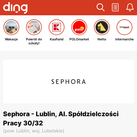
Wakacje
Powrót do
Kaufland
POLOmarket
Netto
Intermarche
szkoły!
Sephora - Lublin, Al. Spółdzielczości
Pracy 30/32
(
pow. Lublin,
woj. Lubelskie
)