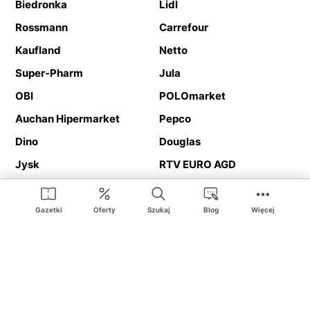
Biedronka
Lidl
Rossmann
Carrefour
Kaufland
Netto
Super-Pharm
Jula
OBI
POLOmarket
Auchan Hipermarket
Pepco
Dino
Douglas
Jysk
RTV EURO AGD
Action
Media Expert
Deichmann
Media Markt
Gazetki
Oferty
Szukaj
Blog
Więcej
Ding.pl to serwis internetowy prezentujący
gazetki promocyjne
oraz
katalogi
sklepów i dużych sieci handlowych. Dzięki
geolokalizacji otrzymasz przede wszystkim oferty sklepów, z
Twojego bliskiego otoczenia. Dodatkowo na stronie znajdziesz
adresy sklepów, więc w trakcie podróży bez problemu trafisz do
ulubionego sklepu.