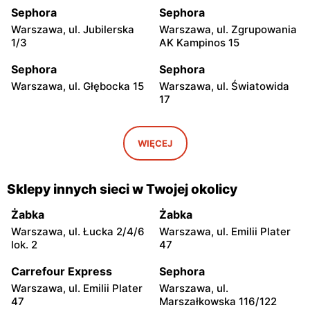
Sephora
Sephora
Warszawa, ul. Jubilerska
Warszawa, ul. Zgrupowania
1/3
AK Kampinos 15
Sephora
Sephora
Warszawa, ul. Głębocka 15
Warszawa, ul. Światowida
17
Sephora
Sephora
Marki al. Marsz. Józefa
Warszawa, ul. Puławska
WIĘCEJ
Piłsudskiego 1
427
Sephora
Sephora
Sklepy innych sieci w Twojej okolicy
Łomianki, ul. Brukowa 25
Janki, ul. Mszczonowska 3
Żabka
Żabka
Sephora
Sephora
Warszawa, ul. Łucka 2/4/6
Warszawa, ul. Emilii Plater
Płock, ul. Wyszogrodzka
Radom, ul. Bolesława
lok. 2
47
127
Chrobrego 1
Carrefour Express
Sephora
Sephora
Sephora
Warszawa, ul. Emilii Plater
Warszawa, ul.
Łódź al. Marsz. Józefa
Łódź al. Marsz. Józefa
47
Marszałkowska 116/122