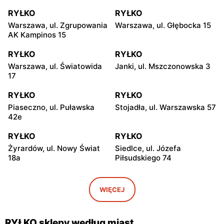
RYŁKO
RYŁKO
Warszawa, ul. Zgrupowania
Warszawa, ul. Głębocka 15
AK Kampinos 15
RYŁKO
RYŁKO
Warszawa, ul. Światowida
Janki, ul. Mszczonowska 3
17
RYŁKO
RYŁKO
Piaseczno, ul. Puławska
Stojadła, ul. Warszawska 57
42e
RYŁKO
RYŁKO
Żyrardów, ul. Nowy Świat
Siedlce, ul. Józefa
18a
Piłsudskiego 74
RYŁKO
RYŁKO
Płock, ul. Wyszogrodzka
Radom, ul. Bolesława
WIĘCEJ
127
Chrobrego 1
RYŁKO
RYŁKO
RYŁKO sklepy według miast