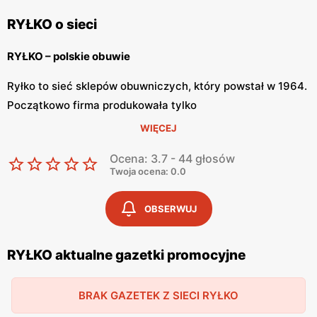
RYŁKO o sieci
RYŁKO – polskie obuwie
Ryłko to sieć sklepów obuwniczych, który powstał w 1964.
Początkowo firma produkowała tylko
obuwie męskie. Marka na przestrzeni lat zdobyła ogromne
WIĘCEJ
zaufanie wśród klientów. Buty Ryłko
Ocena: 3.7 - 44 głosów
wyróżniają się doskonałą jakością i profesjonalnym
Twoja ocena: 0.0
wykonaniem.
OBSERWUJ
RYŁKO – doskonałe buty
Ryłko oferuje doskonałej jakości obuwie za równo dla
RYŁKO aktualne gazetki promocyjne
mężczyzn jak i kobiet. Sklep gwarantuje wysoką
jakość i perfekcyjne wykonanie. Ryłko ma szeroką ofertę,
BRAK GAZETEK Z SIECI RYŁKO
w której znajdziemy obuwie na każdą porę