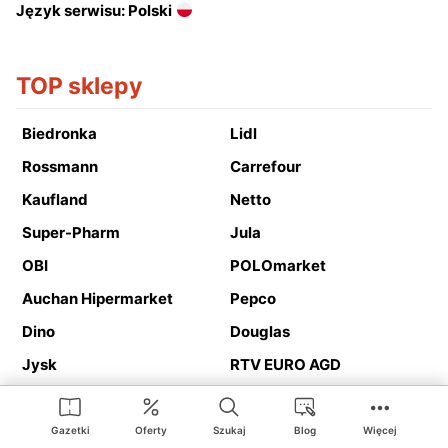
Język serwisu: Polski
TOP sklepy
Biedronka
Lidl
Rossmann
Carrefour
Kaufland
Netto
Super-Pharm
Jula
OBI
POLOmarket
Auchan Hipermarket
Pepco
Dino
Douglas
Jysk
RTV EURO AGD
Action
Media Expert
Deichmann
Media Markt
Gazetki
Oferty
Szukaj
Blog
Więcej