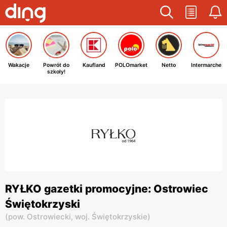
Wakacje
Powrót do
Kaufland
POLOmarket
Netto
Intermarche
szkoły!
RYŁKO gazetki promocyjne: Ostrowiec
Świętokrzyski
(
pow. Ostrowiecki,
woj. Świętokrzyskie
)