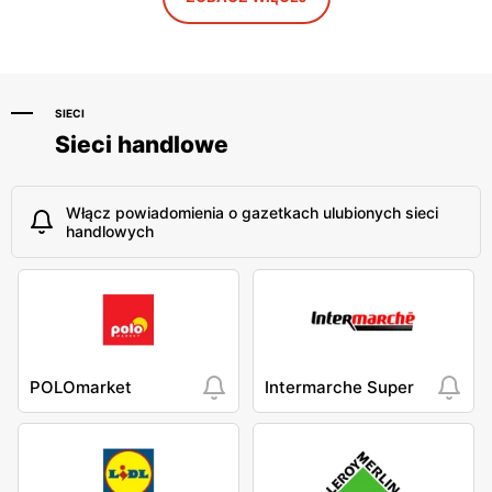
RYŁKO
RYŁKO
Lublin al. Unii Lubelskiej 2
Lublin al. Wincentego
Witosa 32
SIECI
Sieci handlowe
Włącz powiadomienia o gazetkach ulubionych sieci
handlowych
POLOmarket
Intermarche Super