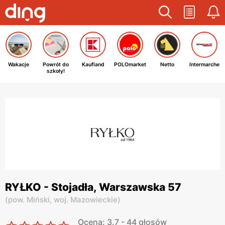
Wakacje
Powrót do
Kaufland
POLOmarket
Netto
Intermarche
szkoły!
RYŁKO - Stojadła, Warszawska 57
(
pow. Miński,
woj. Mazowieckie
)
Ocena: 3.7 - 44 głosów