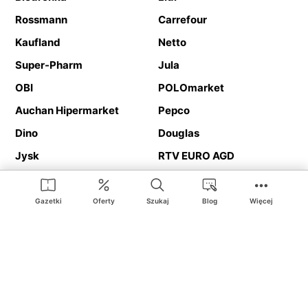
Rossmann
Carrefour
Kaufland
Netto
Super-Pharm
Jula
OBI
POLOmarket
Auchan Hipermarket
Pepco
Dino
Douglas
Jysk
RTV EURO AGD
Action
Media Expert
Deichmann
Media Markt
Gazetki
Oferty
Szukaj
Blog
Więcej
Ding.pl to serwis internetowy prezentujący
gazetki promocyjne
oraz
katalogi
sklepów i dużych sieci handlowych. Dzięki
geolokalizacji otrzymasz przede wszystkim oferty sklepów, z
Twojego bliskiego otoczenia. Dodatkowo na stronie znajdziesz
adresy sklepów, więc w trakcie podróży bez problemu trafisz do
ulubionego sklepu.