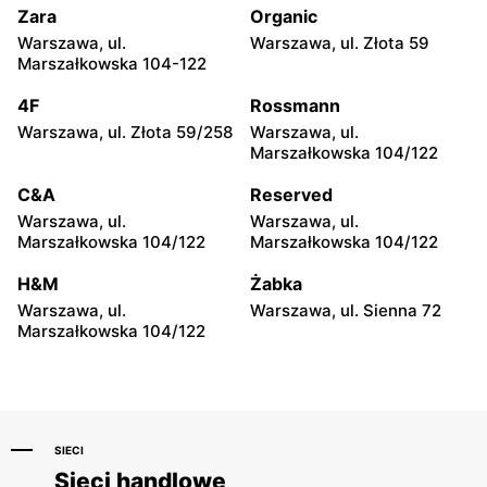
Juliusza Słowackiego 123
Zara
Organic
Warszawa, ul.
Warszawa, ul. Złota 59
RYŁKO
RYŁKO
Marszałkowska 104-122
Ostrowiec Świętokrzyski,
Biała Podlaska, ul. Brzeska
ul. Adama Mickiewicza 30
27
4F
Rossmann
Warszawa, ul. Złota 59/258
Warszawa, ul.
RYŁKO
RYŁKO
Marszałkowska 104/122
Bełchatów, ul. Kolejowa 6
Kielce, ul. Świętokrzyska
20
C&A
Reserved
Warszawa, ul.
Warszawa, ul.
RYŁKO
RYŁKO
Marszałkowska 104/122
Marszałkowska 104/122
Lublin, ul. Lipowa 13
Lublin al. Unii Lubelskiej 2
H&M
Żabka
RYŁKO
RYŁKO
Warszawa, ul.
Warszawa, ul. Sienna 72
Lublin al. Wincentego
Olsztyn, ul. Juliana Tuwima
Marszałkowska 104/122
Witosa 32
26
SIECI
Sieci handlowe