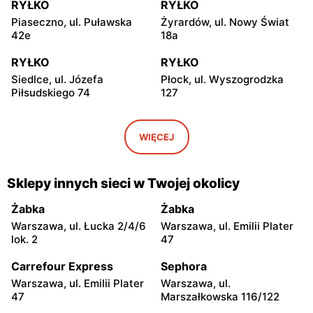
RYŁKO
RYŁKO
Piaseczno, ul. Puławska
Żyrardów, ul. Nowy Świat
42e
18a
RYŁKO
RYŁKO
Siedlce, ul. Józefa
Płock, ul. Wyszogrodzka
Piłsudskiego 74
127
RYŁKO
RYŁKO
Radom, ul. Bolesława
Ostrołęka, ul. Gen. Augusta
WIĘCEJ
Chrobrego 1
Emila Fieldorfa Nila 28
RYŁKO
RYŁKO
Sklepy innych sieci w Twojej okolicy
Tomaszów Mazowiecki, ul.
Puławy, ul. Lubelska 2
Warszawska 1
Żabka
Żabka
Warszawa, ul. Łucka 2/4/6
Warszawa, ul. Emilii Plater
RYŁKO
RYŁKO
lok. 2
47
Łódź, ul. Drewnowska 58
Łódź al. Marsz. Józefa
Piłsudskiego 15
Carrefour Express
Sephora
Warszawa, ul. Emilii Plater
Warszawa, ul.
RYŁKO
RYŁKO
47
Marszałkowska 116/122
Łódź, ul. Pabianicka 245
Piotrków Trybunalski, ul.