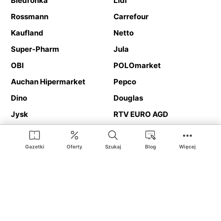
Biedronka
Lidl
Rossmann
Carrefour
Kaufland
Netto
Super-Pharm
Jula
OBI
POLOmarket
Auchan Hipermarket
Pepco
Dino
Douglas
Jysk
RTV EURO AGD
Action
Media Expert
Deichmann
Media Markt
Gazetki
Oferty
Szukaj
Blog
Więcej
Ding.pl to serwis internetowy prezentujący
gazetki promocyjne
oraz
katalogi
sklepów i dużych sieci handlowych. Dzięki
geolokalizacji otrzymasz przede wszystkim oferty sklepów, z
Twojego bliskiego otoczenia. Dodatkowo na stronie znajdziesz
adresy sklepów, więc w trakcie podróży bez problemu trafisz do
ulubionego sklepu.