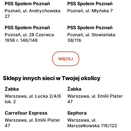
PSS Społem Poznań
PSS Społem Poznań
Poznań, ul. Andrychowska
Poznań, ul. Młyńska 7
27
PSS Społem Poznań
PSS Społem Poznań
Poznań, ul. 28 Czerwca
Poznań, ul. Słowiańska
1956 r. 146/148
38/11b
PSS Społem Poznań
PSS Społem Poznań
Poznań, ul. Romualda
Poznań, ul. Łady 12-14
WIĘCEJ
Traugutta 38b
PSS Społem Poznań
PSS Społem Poznań
Sklepy innych sieci w Twojej okolicy
Poznań, ul.
Poznań, ul. Kącik 5
Czechosłowacka 53a
Żabka
Żabka
Warszawa, ul. Łucka 2/4/6
Warszawa, ul. Emilii Plater
PSS Społem Poznań
PSS Społem Poznań
lok. 2
47
Poznań, ul. Głogowska 91
Poznań, ul. Wojska
Polskiego 68
Carrefour Express
Sephora
Warszawa, ul. Emilii Plater
Warszawa, ul.
PSS Społem Poznań
PSS Społem Poznań
47
Marszałkowska 116/122
Poznań, ul. Kazimierza
Poznań, ul. Jana Henryka