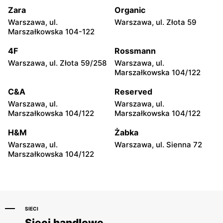
Jarochowskiego 44
Dąbrowskiego 130b/2
Zara
Organic
Warszawa, ul.
Warszawa, ul. Złota 59
PSS Społem Poznań
PSS Społem Poznań
Marszałkowska 104-122
Poznań, ul. Joachima
Poznań, ul. Leopolda
Lelewela 8
Okulickiego 70
4F
Rossmann
Warszawa, ul. Złota 59/258
Warszawa, ul.
PSS Społem Poznań
PSS Społem Poznań
Marszałkowska 104/122
Poznań, ul. Piotra
Poznań, ul. pl. Ludwika
Ściegiennego 50/8
Waryńskiego 5
C&A
Reserved
Warszawa, ul.
Warszawa, ul.
PSS Społem Poznań
PSS Społem Poznań
Marszałkowska 104/122
Marszałkowska 104/122
Poznań, ul. Zakopiańska 36
Poznań, ul. Bukowska 100
H&M
Żabka
PSS Społem Poznań
PSS Społem Poznań
Warszawa, ul.
Warszawa, ul. Sienna 72
Poznań, ul. pl. Ludwika
Poznań, ul. Grochowska
Marszałkowska 104/122
Waryńskiego 1a
83/85
SIECI
Sieci handlowe