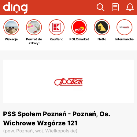
Wakacje
Powrót do
Kaufland
POLOmarket
Netto
Intermarche
szkoły!
PSS Społem Poznań - Poznań, Os.
Wichrowe Wzgórze 121
(
pow. Poznań,
woj. Wielkopolskie
)