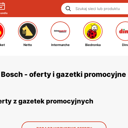
handlu
ket
Netto
Intermarche
Biedronka
Din
osch - oferty i gazetki promocyjne
rty z gazetek promocyjnych