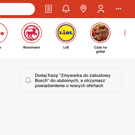
o
Rossmann
Lidl
Czas na
Ta
grilla!
kosm
Dodaj frazę "Zmywarka do zabudowy
Bosch" do ulubionych, a otrzymasz
powiadomienia o nowych ofertach