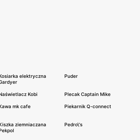
Kosiarka elektryczna
Puder
Gardyer
Naświetlacz Kobi
Plecak Captain Mike
Kawa mk cafe
Piekarnik Q-connect
Kiszka ziemniaczana
Pedro\'s
Pekpol