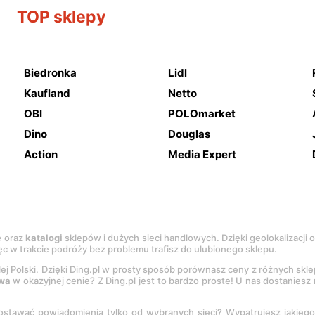
TOP sklepy
Biedronka
Lidl
Kaufland
Netto
OBI
POLOmarket
Dino
Douglas
Action
Media Expert
e
oraz
katalogi
sklepów i dużych sieci handlowych. Dzięki geolokalizacji
c w trakcie podróży bez problemu trafisz do ulubionego sklepu.
łej Polski. Dzięki Ding.pl w prosty sposób porównasz ceny z różnych skl
wa
w okazyjnej cenie? Z Ding.pl jest to bardzo proste! U nas dostanies
stawać powiadomienia tylko od wybranych sieci? Wypatrujesz jakieg