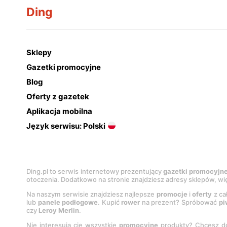
Ding
Sklepy
Gazetki promocyjne
Blog
Oferty z gazetek
Aplikacja mobilna
Język serwisu: Polski
Ding.pl to serwis internetowy prezentujący
gazetki promocyjn
otoczenia. Dodatkowo na stronie znajdziesz adresy sklepów, wię
Na naszym serwisie znajdziesz najlepsze
promocje
i
oferty
z ca
lub
panele podłogowe
. Kupić
rower
na prezent? Spróbować
pi
czy
Leroy Merlin
.
Nie interesują cię wszystkie
promocyjne
produkty? Chcesz do