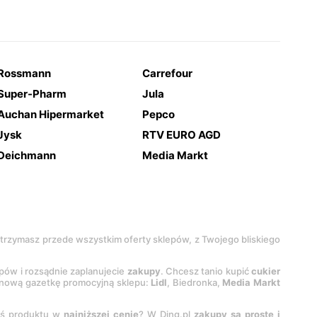
Rossmann
Carrefour
Super-Pharm
Jula
Auchan Hipermarket
Pepco
Jysk
RTV EURO AGD
Deichmann
Media Markt
 otrzymasz przede wszystkim oferty sklepów, z Twojego bliskiego
epów i rozsądnie zaplanujecie
zakupy
. Chcesz tanio kupić
cukier
z nową gazetkę promocyjną sklepu:
Lidl
, Biedronka,
Media Markt
oś produktu w
najniższej cenie
? W Ding.pl
zakupy są proste i