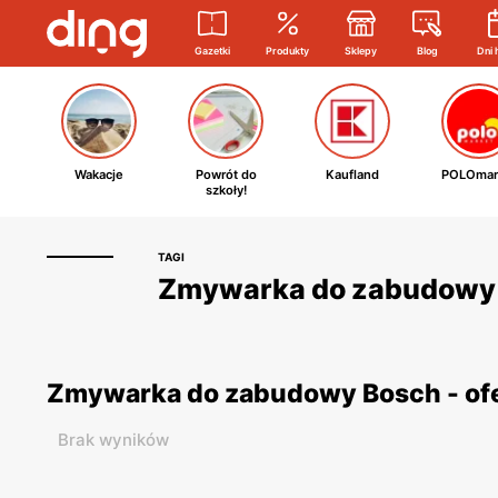
Gazetki
Produkty
Sklepy
Blog
Dni 
Wakacje
Powrót do
Kaufland
POLOmar
szkoły!
TAGI
Zmywarka do zabudowy B
Zmywarka do zabudowy Bosch - ofe
Brak wyników