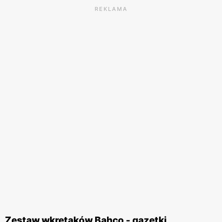
REKLAMA
Zestaw wkrętaków Bahco - gazetki