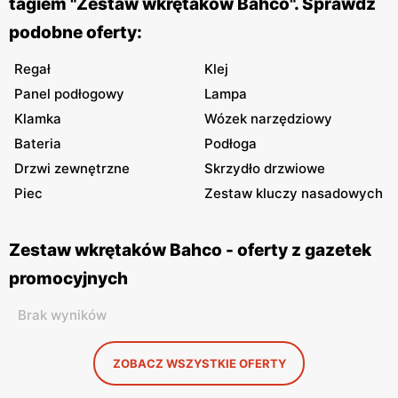
tagiem "Zestaw wkrętaków Bahco". Sprawdź
podobne oferty:
Regał
Klej
Panel podłogowy
Lampa
Klamka
Wózek narzędziowy
Bateria
Podłoga
Drzwi zewnętrzne
Skrzydło drzwiowe
Piec
Zestaw kluczy nasadowych
Zestaw wkrętaków Bahco - oferty z gazetek
promocyjnych
Brak wyników
ZOBACZ WSZYSTKIE OFERTY