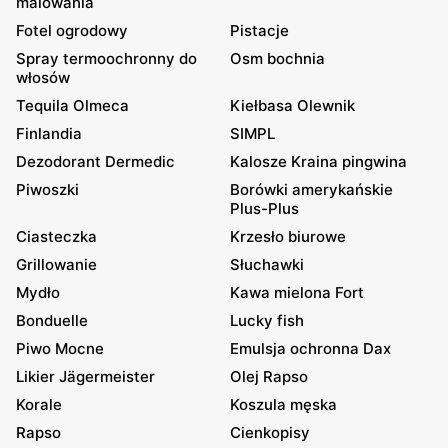
malowania
Fotel ogrodowy
Pistacje
Spray termoochronny do
Osm bochnia
włosów
Tequila Olmeca
Kiełbasa Olewnik
Finlandia
SIMPL
Dezodorant Dermedic
Kalosze Kraina pingwina
Piwoszki
Borówki amerykańskie
Plus-Plus
Ciasteczka
Krzesło biurowe
Grillowanie
Słuchawki
Mydło
Kawa mielona Fort
Bonduelle
Lucky fish
Piwo Mocne
Emulsja ochronna Dax
Likier Jägermeister
Olej Rapso
Korale
Koszula męska
Rapso
Cienkopisy