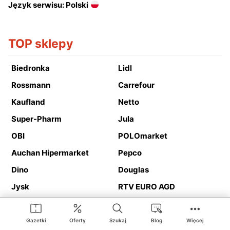
Język serwisu: Polski
TOP sklepy
Biedronka
Lidl
Rossmann
Carrefour
Kaufland
Netto
Super-Pharm
Jula
OBI
POLOmarket
Auchan Hipermarket
Pepco
Dino
Douglas
Jysk
RTV EURO AGD
Action
Media Expert
Deichmann
Media Markt
Gazetki
Oferty
Szukaj
Blog
Więcej