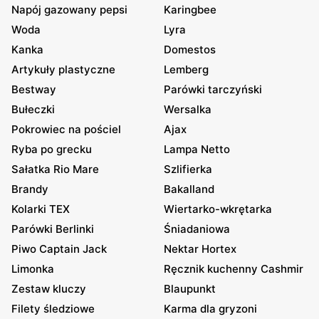
Napój gazowany pepsi
Karingbee
Woda
Lyra
Kanka
Domestos
Artykuły plastyczne
Lemberg
Bestway
Parówki tarczyński
Bułeczki
Wersalka
Pokrowiec na pościel
Ajax
Ryba po grecku
Lampa Netto
Sałatka Rio Mare
Szlifierka
Brandy
Bakalland
Kolarki TEX
Wiertarko-wkrętarka
Parówki Berlinki
Śniadaniowa
Piwo Captain Jack
Nektar Hortex
Limonka
Ręcznik kuchenny Cashmir
Zestaw kluczy
Blaupunkt
Filety śledziowe
Karma dla gryzoni