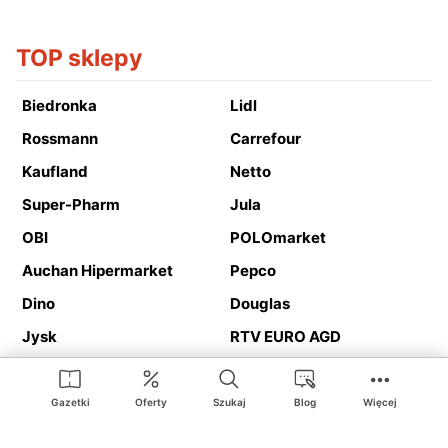
TOP sklepy
Biedronka
Lidl
Rossmann
Carrefour
Kaufland
Netto
Super-Pharm
Jula
OBI
POLOmarket
Auchan Hipermarket
Pepco
Dino
Douglas
Jysk
RTV EURO AGD
Action
Media Expert
Deichmann
Media Markt
Gazetki
Oferty
Szukaj
Blog
Więcej