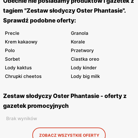
Obecnie nie posiadamy produktów i gazetek z
tagiem "Zestaw słodyczy Oster Phantasie".
Sprawdź podobne oferty:
Precle
Granola
Krem kakaowy
Korale
Polo
Przetwory
Sorbet
Ciastka oreo
Lody kaktus
Lody kinder
Chrupki cheetos
Lody big milk
Zestaw słodyczy Oster Phantasie - oferty z
gazetek promocyjnych
Brak wyników
ZOBACZ WSZYSTKIE OFERTY