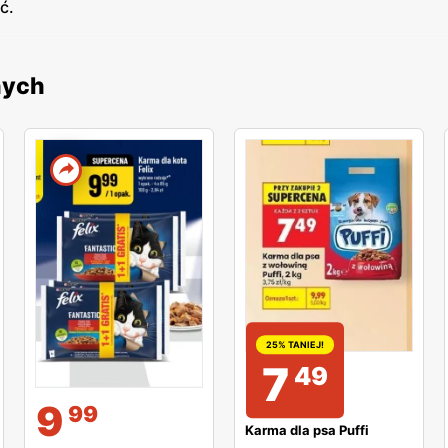
ć.
nych
25% TANIEJ!
7
49
9
99
Karma dla psa Puffi