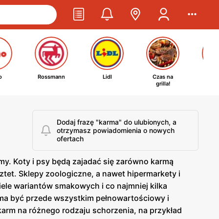
o
Rossmann
Lidl
Czas na
Ta
grilla!
kosm
Dodaj frazę "karma" do ulubionych, a
otrzymasz powiadomienia o nowych
ofertach
my. Koty i psy będą zajadać się zarówno karmą
ztet. Sklepy zoologiczne, a nawet hipermarkety i
ele wariantów smakowych i co najmniej kilka
t ma być przede wszystkim pełnowartościowy i
arm na różnego rodzaju schorzenia, na przykład