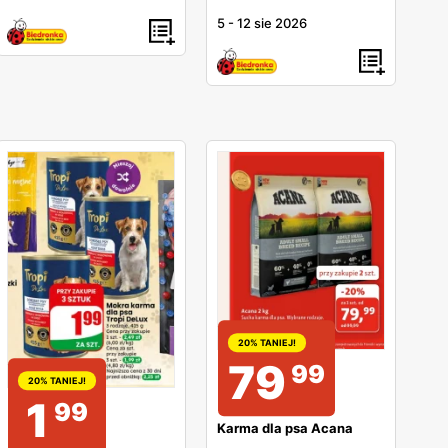
5
-
12 sie 2026
20% TANIEJ!
79
99
20% TANIEJ!
1
99
Karma dla psa Acana