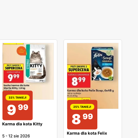
33% TANIEJ!
9
99
25% TANIEJ!
8
99
Karma dla kota Kitty
Karma dla kota Felix
5
-
12 sie 2026