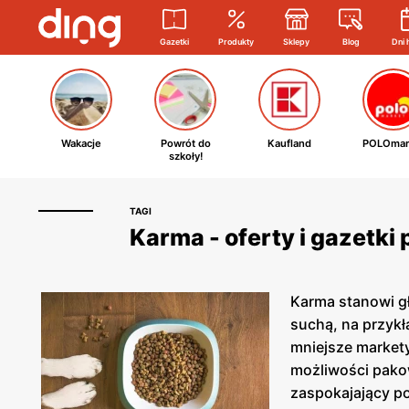
Gazetki
Produkty
Sklepy
Blog
Dni 
Wakacje
Powrót do
Kaufland
POLOmar
szkoły!
TAGI
Karma - oferty i gazetki
Karma stanowi gł
suchą, na przykł
mniejsze markety
możliwości pakow
zaspokajający po