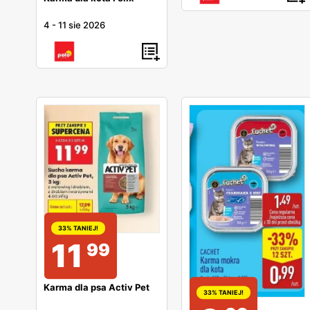
4
-
11 sie 2026
33% TANIEJ!
11
99
Karma dla psa Activ Pet
33% TANIEJ!