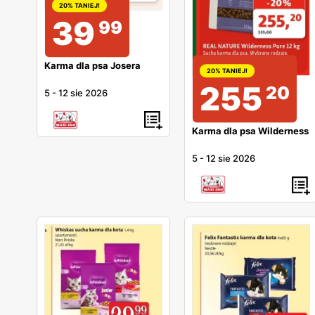
20% TANIEJ!
39
99
Karma dla psa Josera
20% TANIEJ!
255
20
5
-
12 sie 2026
Karma dla psa Wilderness
5
-
12 sie 2026