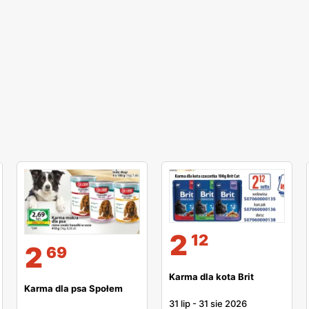
2
12
2
69
Karma dla kota Brit
Karma dla psa Społem
31 lip
-
31 sie 2026