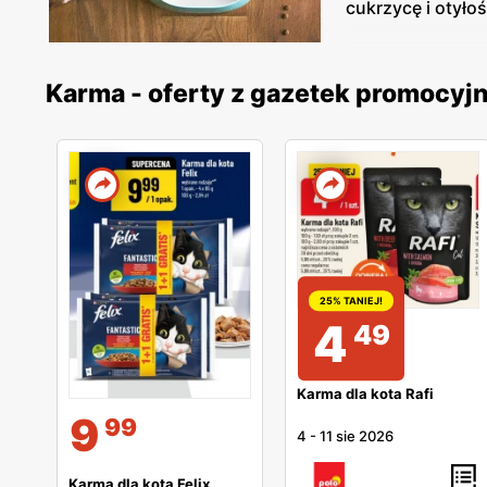
cukrzycę i otyłoś
Karma - oferty z gazetek promocyj
25% TANIEJ!
4
49
Karma dla kota Rafi
9
99
4
-
11 sie 2026
Karma dla kota Felix