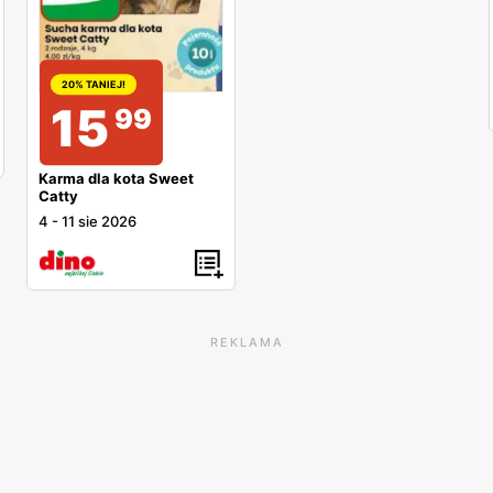
20% TANIEJ!
15
99
Karma dla kota Sweet
Catty
4
-
11 sie 2026
REKLAMA