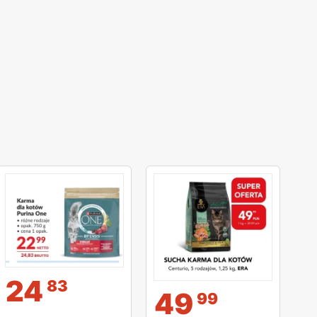
24
83
49
99