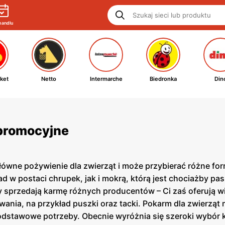
handlu
ket
Netto
Intermarche
Biedronka
Din
 promocyjne
ówne pożywienie dla zwierząt i może przybierać różne for
ad w postaci chrupek, jak i mokrą, którą jest chociażby pas
 sprzedają karmę różnych producentów – Ci zaś oferują wi
ania, na przykład puszki oraz tacki. Pokarm dla zwierzą
dstawowe potrzeby. Obecnie wyróżnia się szeroki wybór k