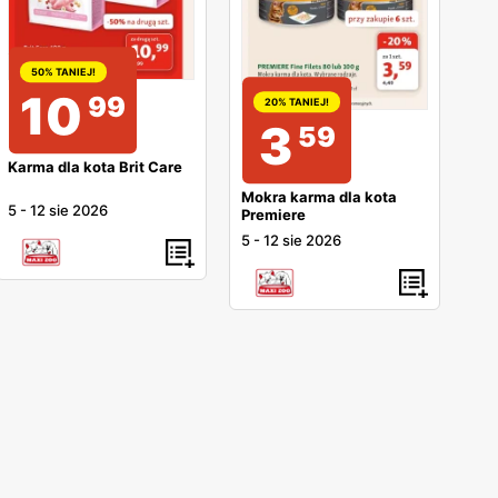
50% TANIEJ!
10
99
20% TANIEJ!
3
59
Karma dla kota Brit Care
Mokra karma dla kota
5
-
12 sie 2026
Premiere
5
-
12 sie 2026