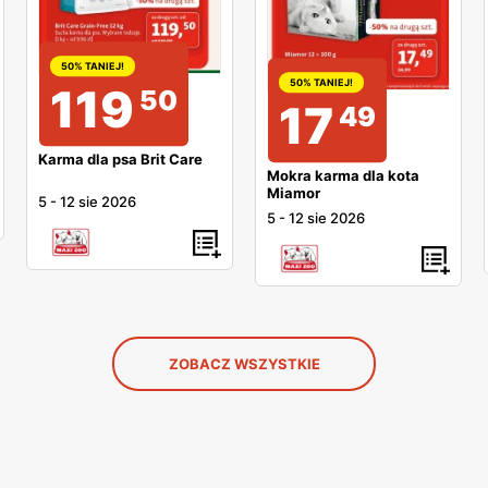
50% TANIEJ!
50% TANIEJ!
119
50
17
49
Karma dla psa Brit Care
Mokra karma dla kota
Miamor
5
-
12 sie 2026
5
-
12 sie 2026
ZOBACZ WSZYSTKIE