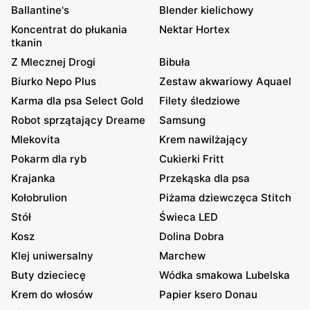
Ballantine's
Blender kielichowy
Koncentrat do płukania
Nektar Hortex
tkanin
Z Mlecznej Drogi
Bibuła
Biurko Nepo Plus
Zestaw akwariowy Aquael
Karma dla psa Select Gold
Filety śledziowe
Robot sprzątający Dreame
Samsung
Mlekovita
Krem nawilżający
Pokarm dla ryb
Cukierki Fritt
Krajanka
Przekąska dla psa
Kołobrulion
Piżama dziewczęca Stitch
Stół
Świeca LED
Kosz
Dolina Dobra
Klej uniwersalny
Marchew
Buty dzieciecę
Wódka smakowa Lubelska
Krem do włosów
Papier ksero Donau