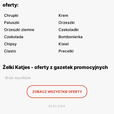
oferty:
Chrupki
Krem
Paluszki
Orzeszki
Orzeszki ziemne
Czekoladki
Czekolada
Bombonierka
Chipsy
Kisiel
Ciasto
Precelki
Żelki Katjes - oferty z gazetek promocyjnych
Brak wyników
ZOBACZ WSZYSTKIE OFERTY
REKLAMA