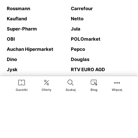
Rossmann
Carrefour
Kaufland
Netto
Super-Pharm
Jula
OBI
POLOmarket
Auchan Hipermarket
Pepco
Dino
Douglas
Jysk
RTV EURO AGD
Action
Media Expert
Deichmann
Media Markt
Gazetki
Oferty
Szukaj
Blog
Więcej
Ding.pl to serwis internetowy prezentujący
gazetki promocyjne
oraz
katalogi
sklepów i dużych sieci handlowych. Dzięki
geolokalizacji otrzymasz przede wszystkim oferty sklepów, z
Twojego bliskiego otoczenia. Dodatkowo na stronie znajdziesz
adresy sklepów, więc w trakcie podróży bez problemu trafisz do
ulubionego sklepu.