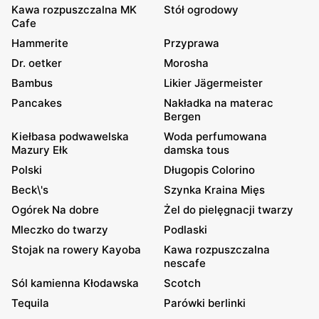
Kawa rozpuszczalna MK
Stół ogrodowy
Cafe
Hammerite
Przyprawa
Dr. oetker
Morosha
Bambus
Likier Jägermeister
Pancakes
Nakładka na materac
Bergen
Kiełbasa podwawelska
Woda perfumowana
Mazury Ełk
damska tous
Polski
Długopis Colorino
Beck\'s
Szynka Kraina Mięs
Ogórek Na dobre
Żel do pielęgnacji twarzy
Mleczko do twarzy
Podlaski
Stojak na rowery Kayoba
Kawa rozpuszczalna
nescafe
Sól kamienna Kłodawska
Scotch
Tequila
Parówki berlinki