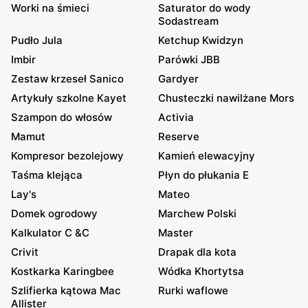
Worki na śmieci
Saturator do wody
Sodastream
Pudło Jula
Ketchup Kwidzyn
Imbir
Parówki JBB
Zestaw krzeseł Sanico
Gardyer
Artykuły szkolne Kayet
Chusteczki nawilżane Mors
Szampon do włosów
Activia
Mamut
Reserve
Kompresor bezolejowy
Kamień elewacyjny
Taśma klejąca
Płyn do płukania E
Lay's
Mateo
Domek ogrodowy
Marchew Polski
Kalkulator C &C
Master
Crivit
Drapak dla kota
Kostkarka Karingbee
Wódka Khortytsa
Szlifierka kątowa Mac
Rurki waflowe
Allister