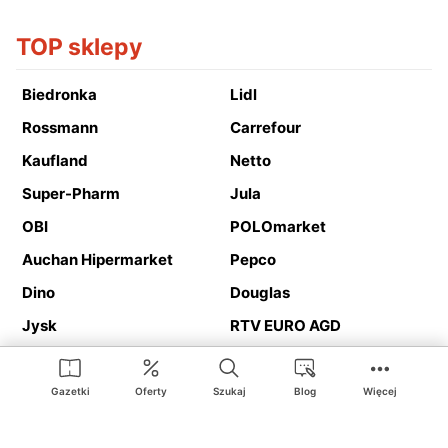
TOP sklepy
Biedronka
Lidl
Rossmann
Carrefour
Kaufland
Netto
Super-Pharm
Jula
OBI
POLOmarket
Auchan Hipermarket
Pepco
Dino
Douglas
Jysk
RTV EURO AGD
Action
Media Expert
Deichmann
Media Markt
Gazetki
Oferty
Szukaj
Blog
Więcej