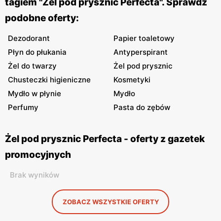
tagiem "Żel pod prysznic Perfecta". Sprawdź
podobne oferty:
Dezodorant
Papier toaletowy
Płyn do płukania
Antyperspirant
Żel do twarzy
Żel pod prysznic
Chusteczki higieniczne
Kosmetyki
Mydło w płynie
Mydło
Perfumy
Pasta do zębów
Żel pod prysznic Perfecta - oferty z gazetek
promocyjnych
Brak wyników
ZOBACZ WSZYSTKIE OFERTY