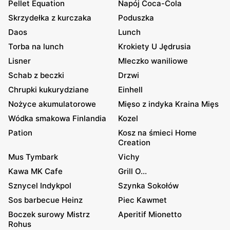
Pellet Equation
Napój Coca-Cola
Skrzydełka z kurczaka
Poduszka
Daos
Lunch
Torba na lunch
Krokiety U Jędrusia
Lisner
Mleczko waniliowe
Schab z beczki
Drzwi
Chrupki kukurydziane
Einhell
Nożyce akumulatorowe
Mięso z indyka Kraina Mięs
Wódka smakowa Finlandia
Kozel
Pation
Kosz na śmieci Home
Creation
Mus Tymbark
Vichy
Kawa MK Cafe
Grill O...
Sznycel Indykpol
Szynka Sokołów
Sos barbecue Heinz
Piec Kawmet
Boczek surowy Mistrz
Aperitif Mionetto
Rohus