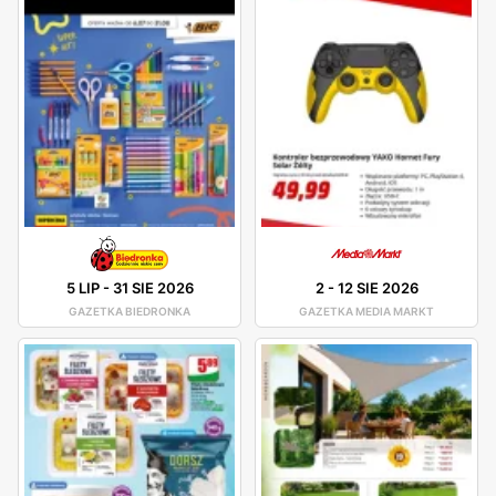
5 LIP
-
31 SIE 2026
2
-
12 SIE 2026
GAZETKA BIEDRONKA
GAZETKA MEDIA MARKT