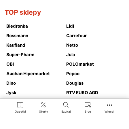
TOP sklepy
Biedronka
Lidl
Rossmann
Carrefour
Kaufland
Netto
Super-Pharm
Jula
OBI
POLOmarket
Auchan Hipermarket
Pepco
Dino
Douglas
Jysk
RTV EURO AGD
Action
Media Expert
Deichmann
Media Markt
Gazetki
Oferty
Szukaj
Blog
Więcej
Ding.pl to serwis internetowy prezentujący
gazetki promocyjne