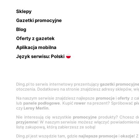
Sklepy
Gazetki promocyjne
Blog
Oferty z gazetek
Aplikacja mobilna
Język serwisu: Polski
Ding.pl to serwis internetowy prezentujący
gazetki promocyjn
otoczenia. Dodatkowo na stronie znajdziesz adresy sklepów, wię
Na naszym serwisie znajdziesz najlepsze
promocje
i
oferty
z ca
lub
panele podłogowe
. Kupić
rower
na prezent? Spróbować
pi
czy
Leroy Merlin
.
Nie interesują cię wszystkie
promocyjne
produkty? Chcesz do
przyjemne
! W naszym serwisie możesz włączyć powiadomieni
listę zakupową, którą zabierzesz ze sobą!
Ding.pl jest wszędzie tam, gdzie
najlepsze promocje
i
okazje
! 