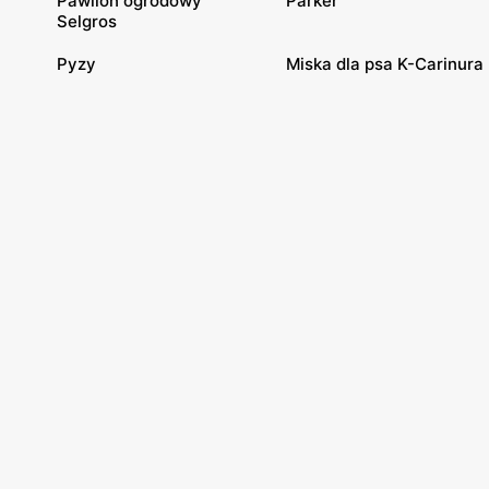
Pawilon ogrodowy
Parker
Selgros
Pyzy
Miska dla psa K-Carinura