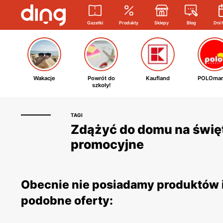
Gazetki
Produkty
Sklepy
Blog
Dni 
Wakacje
Powrót do
Kaufland
POLOmar
szkoły!
TAGI
Zdążyć do domu na święt
promocyjne
Obecnie nie posiadamy produktów i
podobne oferty: