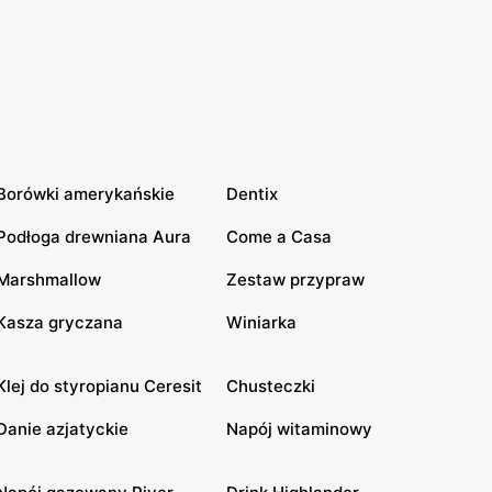
Borówki amerykańskie
Dentix
Podłoga drewniana Aura
Come a Casa
Marshmallow
Zestaw przypraw
Kasza gryczana
Winiarka
Klej do styropianu Ceresit
Chusteczki
Danie azjatyckie
Napój witaminowy