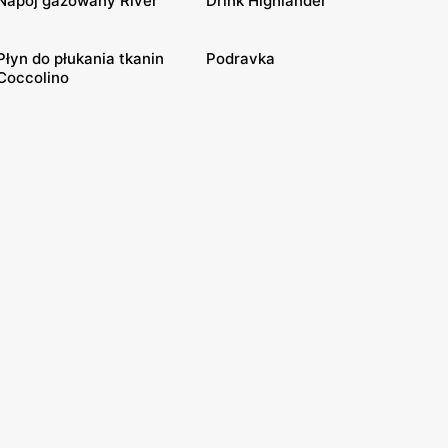
Napój gazowany River
Drink Highlander
Płyn do płukania tkanin
Podravka
Coccolino