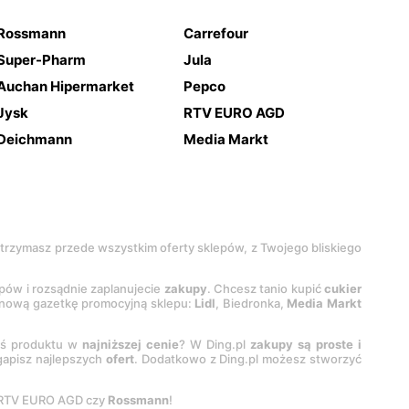
Rossmann
Carrefour
Super-Pharm
Jula
Auchan Hipermarket
Pepco
Jysk
RTV EURO AGD
Deichmann
Media Markt
 otrzymasz przede wszystkim oferty sklepów, z Twojego bliskiego
epów i rozsądnie zaplanujecie
zakupy
. Chcesz tanio kupić
cukier
z nową gazetkę promocyjną sklepu:
Lidl
, Biedronka,
Media Markt
oś produktu w
najniższej cenie
? W Ding.pl
zakupy są proste i
egapisz najlepszych
ofert
. Dodatkowo z Ding.pl możesz stworzyć
 RTV EURO AGD czy
Rossmann
!