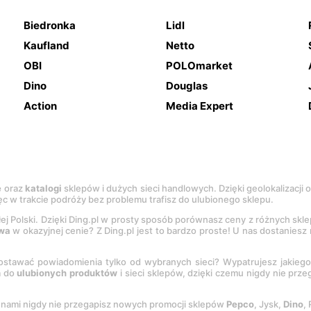
Biedronka
Lidl
Kaufland
Netto
OBI
POLOmarket
Dino
Douglas
Action
Media Expert
e
oraz
katalogi
sklepów i dużych sieci handlowych. Dzięki geolokalizacji
c w trakcie podróży bez problemu trafisz do ulubionego sklepu.
łej Polski. Dzięki Ding.pl w prosty sposób porównasz ceny z różnych skl
wa
w okazyjnej cenie? Z Ding.pl jest to bardzo proste! U nas dostanies
stawać powiadomienia tylko od wybranych sieci? Wypatrujesz jakieg
a do
ulubionych produktów
i sieci sklepów, dzięki czemu nigdy nie prz
Z nami nigdy nie przegapisz nowych promocji sklepów
Pepco
, Jysk,
Dino
,