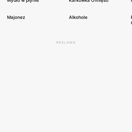
Mydło w płynie
Karkówka O!mięso
Majonez
Alkohole
REKLAMA