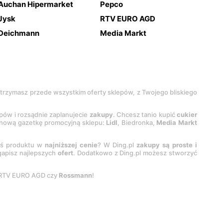
Auchan Hipermarket
Pepco
Jysk
RTV EURO AGD
Deichmann
Media Markt
 otrzymasz przede wszystkim oferty sklepów, z Twojego bliskiego
epów i rozsądnie zaplanujecie
zakupy
. Chcesz tanio kupić
cukier
z nową gazetkę promocyjną sklepu:
Lidl
, Biedronka,
Media Markt
oś produktu w
najniższej cenie
? W Ding.pl
zakupy są proste i
egapisz najlepszych
ofert
. Dodatkowo z Ding.pl możesz stworzyć
 RTV EURO AGD czy
Rossmann
!