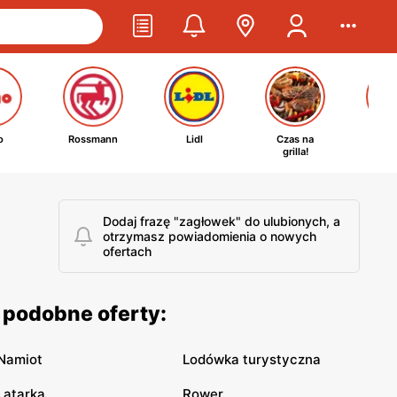
o
Rossmann
Lidl
Czas na
Ta
grilla!
kosm
Dodaj frazę "zagłowek" do ulubionych, a
otrzymasz powiadomienia o nowych
ofertach
 podobne oferty:
Namiot
Lodówka turystyczna
Latarka
Rower