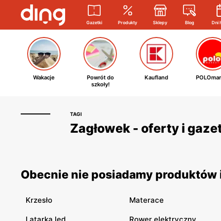
Gazetki
Produkty
Sklepy
Blog
Dni 
Wakacje
Powrót do
Kaufland
POLOmar
szkoły!
TAGI
Zagłowek - oferty i gaze
Obecnie nie posiadamy produktów i
Krzesło
Materace
Latarka led
Rower elektryczny