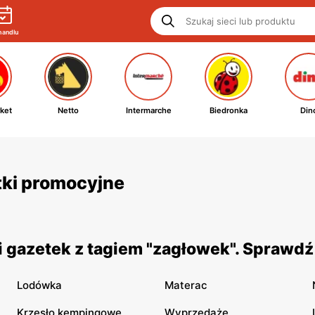
handlu
ket
Netto
Intermarche
Biedronka
Din
tki promocyjne
 gazetek z tagiem "zagłowek". Sprawdź
Lodówka
Materac
Krzesło kempingowe
Wyprzedaże