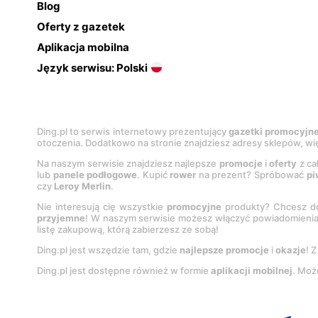
Blog
Oferty z gazetek
Aplikacja mobilna
Język serwisu: Polski
Ding.pl to serwis internetowy prezentujący
gazetki promocyjn
otoczenia. Dodatkowo na stronie znajdziesz adresy sklepów, wię
Na naszym serwisie znajdziesz najlepsze
promocje
i
oferty
z ca
lub
panele podłogowe
. Kupić
rower
na prezent? Spróbować
pi
czy
Leroy Merlin
.
Nie interesują cię wszystkie
promocyjne
produkty? Chcesz do
przyjemne
! W naszym serwisie możesz włączyć powiadomieni
listę zakupową, którą zabierzesz ze sobą!
Ding.pl jest wszędzie tam, gdzie
najlepsze promocje
i
okazje
! 
Ding.pl jest dostępne również w formie
aplikacji mobilnej
. Moż