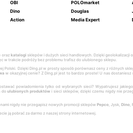
OBI
POLOmarket
Dino
Douglas
Action
Media Expert
e
oraz
katalogi
sklepów i dużych sieci handlowych. Dzięki geolokalizacji
c w trakcie podróży bez problemu trafisz do ulubionego sklepu.
łej Polski. Dzięki Ding.pl w prosty sposób porównasz ceny z różnych skl
wa
w okazyjnej cenie? Z Ding.pl jest to bardzo proste! U nas dostanies
stawać powiadomienia tylko od wybranych sieci? Wypatrujesz jakieg
a do
ulubionych produktów
i sieci sklepów, dzięki czemu nigdy nie prz
Z nami nigdy nie przegapisz nowych promocji sklepów
Pepco
, Jysk,
Dino
,
ecie ją pobrać za darmo z naszej strony internetowej.