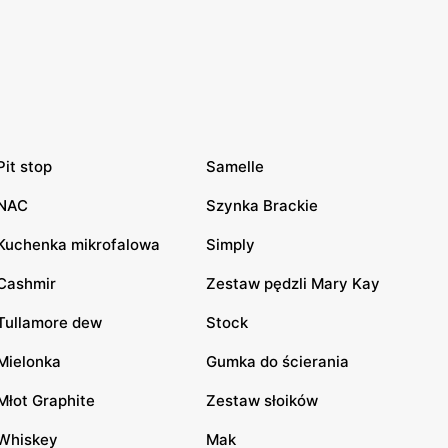
Pit stop
Samelle
NAC
Szynka Brackie
Kuchenka mikrofalowa
Simply
Cashmir
Zestaw pędzli Mary Kay
Tullamore dew
Stock
Mielonka
Gumka do ścierania
Młot Graphite
Zestaw słoików
Whiskey
Mak