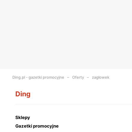
Ding.pl - gazetki promocyjne
Oferty
zagłowek
Ding
Sklepy
Gazetki promocyjne