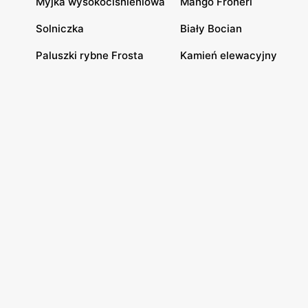
Myjka wysokociśnieniowa
Mango Froneri
Solniczka
Biały Bocian
Paluszki rybne Frosta
Kamień elewacyjny