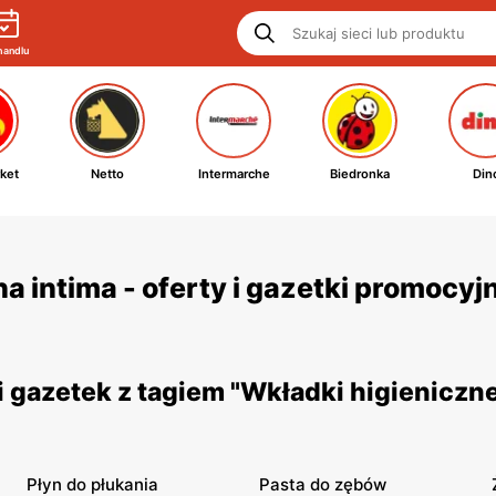
handlu
ket
Netto
Intermarche
Biedronka
Din
a intima - oferty i gazetki promocyj
 gazetek z tagiem "Wkładki higieniczn
Płyn do płukania
Pasta do zębów