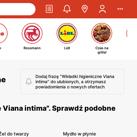
o
Rossmann
Lidl
Czas na
Ta
grilla!
kosm
Dodaj frazę "Wkładki higieniczne Viana
ne
intima" do ulubionych, a otrzymasz
powiadomienia o nowych ofertach
e Viana intima". Sprawdź podobne
Żel do twarzy
Mydło w płynie