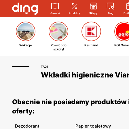
Gazetki
Produkty
Sklepy
Blog
Dni 
Wakacje
Powrót do
Kaufland
POLOmar
szkoły!
TAGI
Wkładki higieniczne Vian
Obecnie nie posiadamy produktów i
oferty:
Dezodorant
Papier toaletowy