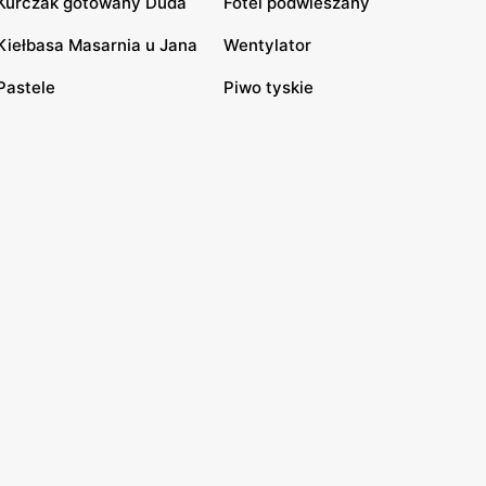
Kurczak gotowany Duda
Fotel podwieszany
Kiełbasa Masarnia u Jana
Wentylator
Pastele
Piwo tyskie