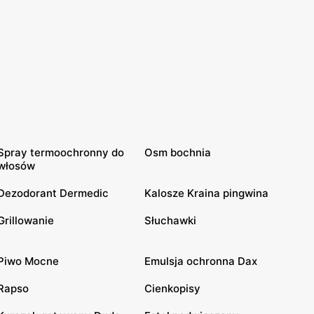
Spray termoochronny do
Osm bochnia
włosów
Dezodorant Dermedic
Kalosze Kraina pingwina
Grillowanie
Słuchawki
Piwo Mocne
Emulsja ochronna Dax
Rapso
Cienkopisy