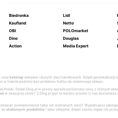
Biedronka
Lidl
Kaufland
Netto
OBI
POLOmarket
Dino
Douglas
Action
Media Expert
e
oraz
katalogi
sklepów i dużych sieci handlowych. Dzięki geolokalizacji
c w trakcie podróży bez problemu trafisz do ulubionego sklepu.
łej Polski. Dzięki Ding.pl w prosty sposób porównasz ceny z różnych skl
wa
w okazyjnej cenie? Z Ding.pl jest to bardzo proste! U nas dostanies
stawać powiadomienia tylko od wybranych sieci? Wypatrujesz jakieg
a do
ulubionych produktów
i sieci sklepów, dzięki czemu nigdy nie prz