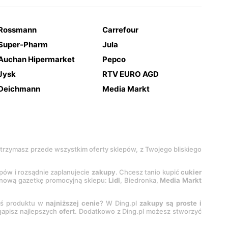
Rossmann
Carrefour
Super-Pharm
Jula
Auchan Hipermarket
Pepco
Jysk
RTV EURO AGD
Deichmann
Media Markt
 otrzymasz przede wszystkim oferty sklepów, z Twojego bliskiego
epów i rozsądnie zaplanujecie
zakupy
. Chcesz tanio kupić
cukier
z nową gazetkę promocyjną sklepu:
Lidl
, Biedronka,
Media Markt
oś produktu w
najniższej cenie
? W Ding.pl
zakupy są proste i
egapisz najlepszych
ofert
. Dodatkowo z Ding.pl możesz stworzyć