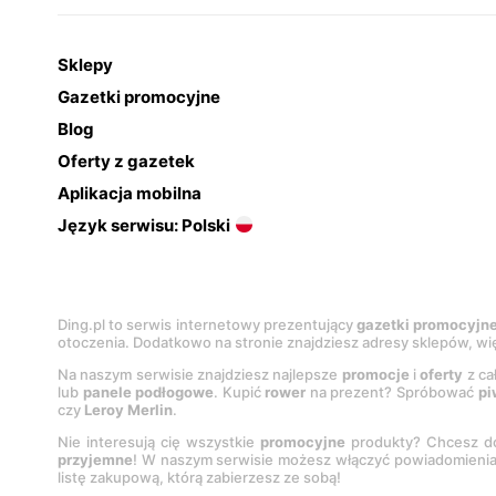
Sklepy
Gazetki promocyjne
Blog
Oferty z gazetek
Aplikacja mobilna
Język serwisu: Polski
Ding.pl to serwis internetowy prezentujący
gazetki promocyjn
otoczenia. Dodatkowo na stronie znajdziesz adresy sklepów, wię
Na naszym serwisie znajdziesz najlepsze
promocje
i
oferty
z ca
lub
panele podłogowe
. Kupić
rower
na prezent? Spróbować
pi
czy
Leroy Merlin
.
Nie interesują cię wszystkie
promocyjne
produkty? Chcesz do
przyjemne
! W naszym serwisie możesz włączyć powiadomieni
listę zakupową, którą zabierzesz ze sobą!