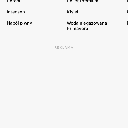
Peroni
Pellet Premium
Intenson
Kisiel
Napój piwny
Woda niegazowana
Primavera
REKLAMA