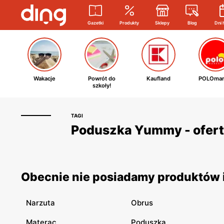
Gazetki
Produkty
Sklepy
Blog
Dni 
Wakacje
Powrót do
Kaufland
POLOmar
szkoły!
TAGI
Poduszka Yummy - oferty
Obecnie nie posiadamy produktów 
Narzuta
Obrus
Materac
Poduszka