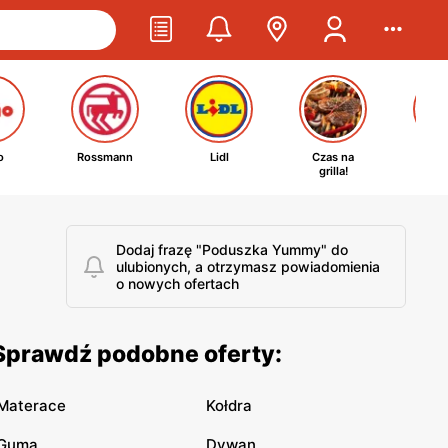
o
Rossmann
Lidl
Czas na
Ta
grilla!
kosm
Dodaj frazę "Poduszka Yummy" do
ulubionych, a otrzymasz powiadomienia
o nowych ofertach
Sprawdź podobne oferty:
Materace
Kołdra
Guma
Dywan