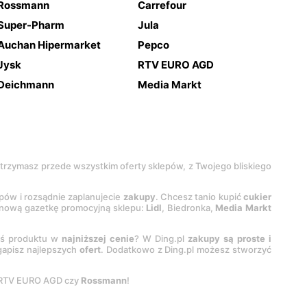
Rossmann
Carrefour
Super-Pharm
Jula
Auchan Hipermarket
Pepco
Jysk
RTV EURO AGD
Deichmann
Media Markt
 otrzymasz przede wszystkim oferty sklepów, z Twojego bliskiego
epów i rozsądnie zaplanujecie
zakupy
. Chcesz tanio kupić
cukier
z nową gazetkę promocyjną sklepu:
Lidl
, Biedronka,
Media Markt
oś produktu w
najniższej cenie
? W Ding.pl
zakupy są proste i
egapisz najlepszych
ofert
. Dodatkowo z Ding.pl możesz stworzyć
 RTV EURO AGD czy
Rossmann
!