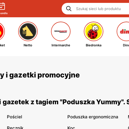
handlu
ket
Netto
Intermarche
Biedronka
Din
 i gazetki promocyjne
i gazetek z tagiem "Poduszka Yummy". 
Pościel
Poduszka ergonomiczna
Ręcznik
Koc