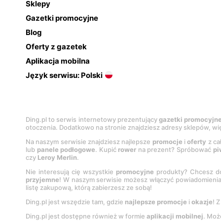
Sklepy
Gazetki promocyjne
Blog
Oferty z gazetek
Aplikacja mobilna
Język serwisu: Polski
Ding.pl to serwis internetowy prezentujący
gazetki promocyjn
otoczenia. Dodatkowo na stronie znajdziesz adresy sklepów, wię
Na naszym serwisie znajdziesz najlepsze
promocje
i
oferty
z ca
lub
panele podłogowe
. Kupić
rower
na prezent? Spróbować
pi
czy
Leroy Merlin
.
Nie interesują cię wszystkie
promocyjne
produkty? Chcesz do
przyjemne
! W naszym serwisie możesz włączyć powiadomieni
listę zakupową, którą zabierzesz ze sobą!
Ding.pl jest wszędzie tam, gdzie
najlepsze promocje
i
okazje
! 
Ding.pl jest dostępne również w formie
aplikacji mobilnej
. Moż