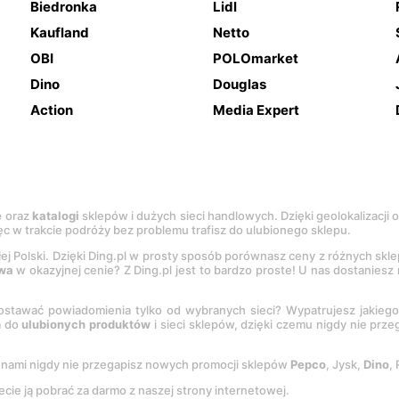
Biedronka
Lidl
Kaufland
Netto
OBI
POLOmarket
Dino
Douglas
Action
Media Expert
e
oraz
katalogi
sklepów i dużych sieci handlowych. Dzięki geolokalizacji
c w trakcie podróży bez problemu trafisz do ulubionego sklepu.
łej Polski. Dzięki Ding.pl w prosty sposób porównasz ceny z różnych skl
wa
w okazyjnej cenie? Z Ding.pl jest to bardzo proste! U nas dostanies
stawać powiadomienia tylko od wybranych sieci? Wypatrujesz jakieg
a do
ulubionych produktów
i sieci sklepów, dzięki czemu nigdy nie prz
Z nami nigdy nie przegapisz nowych promocji sklepów
Pepco
, Jysk,
Dino
,
ecie ją pobrać za darmo z naszej strony internetowej.