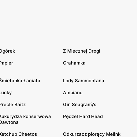
Ogórek
Z Mlecznej Drogi
Papier
Grahamka
Śmietanka Łaciata
Lody Sammontana
Lucky
Ambiano
Precle Baitz
Gin Seagram\'s
Kukurydza konserwowa
Pędzel Hard Head
Dawtona
Ketchup Cheetos
Odkurzacz piorący Melink