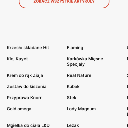
ZOBACZ WSZYSTKIE ARTYKUŁY
Krzesło składane Hit
Flaming
Klej Kayet
Karkówka Mięsne
Specjały
Krem do rąk Ziaja
Real Nature
Zestaw do kiszenia
Kubek
Przyprawa Knorr
Stek
Gold omega
Lody Magnum
Mgiełka do ciała L&D
Leżak