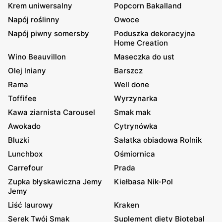
Krem uniwersalny
Popcorn Bakalland
Napój roślinny
Owoce
Napój piwny somersby
Poduszka dekoracyjna
Home Creation
Wino Beauvillon
Maseczka do ust
Olej lniany
Barszcz
Rama
Well done
Toffifee
Wyrzynarka
Kawa ziarnista Carousel
Smak mak
Awokado
Cytrynówka
Bluzki
Sałatka obiadowa Rolnik
Lunchbox
Ośmiornica
Carrefour
Prada
Zupka błyskawiczna Jemy
Kiełbasa Nik-Pol
Jemy
Liść laurowy
Kraken
Serek Twój Smak
Suplement diety Biotebal