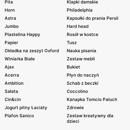
Pita
Klapki damskie
Horn
Philadelphia
Astra
Kapsułki do prania Persil
Jumbo
Hard head
Plastelina Happy
Rosół w kostce
Papier
Tusz
Okładka na zeszyt Oxford
Nauka pisania
Winiarka Białe
Zestaw mebli
Ajax
Bukiet
Acerra
Płyn do naczyń
Ambition
Schab z beczki
Sałata
Coccolino
Cin&cin
Kanapka Tomcio Paluch
Jogurt pitny Łaciaty
Zdrowie
Plafon Sanico
Zestaw kreatywny dla
dzieci