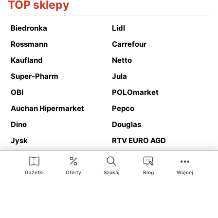
TOP sklepy
Biedronka
Lidl
Rossmann
Carrefour
Kaufland
Netto
Super-Pharm
Jula
OBI
POLOmarket
Auchan Hipermarket
Pepco
Dino
Douglas
Jysk
RTV EURO AGD
Action
Media Expert
Deichmann
Media Markt
Gazetki
Oferty
Szukaj
Blog
Więcej
Ding.pl to serwis internetowy prezentujący
gazetki promocyjne
oraz
katalogi
sklepów i dużych sieci handlowych. Dzięki
geolokalizacji otrzymasz przede wszystkim oferty sklepów, z