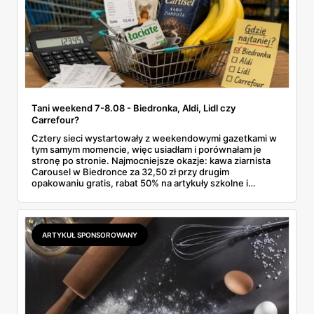
Tani weekend 7-8.08 - Biedronka, Aldi, Lidl czy
Carrefour?
Cztery sieci wystartowały z weekendowymi gazetkami w
tym samym momencie, więc usiadłam i porównałam je
stronę po stronie. Najmocniejsze okazje: kawa ziarnista
Carousel w Biedronce za 32,50 zł przy drugim
opakowaniu gratis, rabat 50% na artykuły szkolne i
przemysłowe przy zakupie trzech sztuk oraz banany po
2,99 zł za kilogram, ale wyłącznie w sobotę z aplikacją. Aldi
odpowiada masłem za 2,99 zł. Werdykt w skrócie:
najwięcej wyciśniesz z Biedronki, po świeże warzywa jedź
ARTYKUŁ SPONSOROWANY
do Aldi.