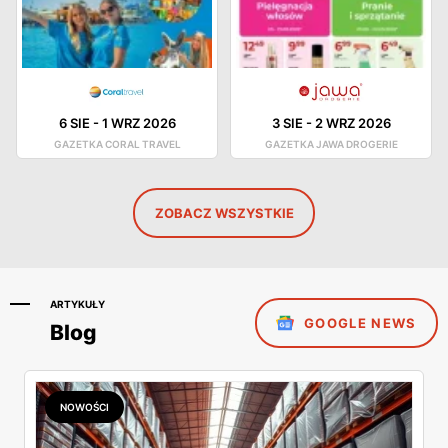
6 SIE
-
1 WRZ 2026
3 SIE
-
2 WRZ 2026
GAZETKA CORAL TRAVEL
GAZETKA JAWA DROGERIE
ZOBACZ WSZYSTKIE
ARTYKUŁY
GOOGLE NEWS
Blog
NOWOŚCI