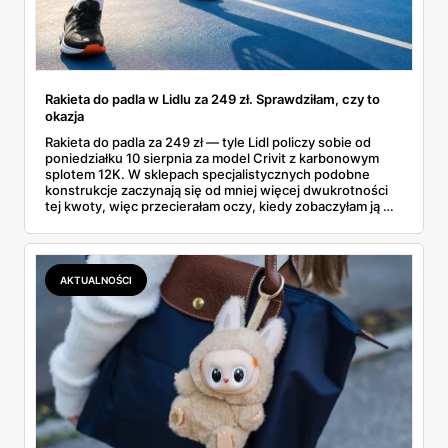
Rakieta do padla w Lidlu za 249 zł. Sprawdziłam, czy to
okazja
Rakieta do padla za 249 zł — tyle Lidl policzy sobie od
poniedziałku 10 sierpnia za model Crivit z karbonowym
splotem 12K. W sklepach specjalistycznych podobne
konstrukcje zaczynają się od mniej więcej dwukrotności
tej kwoty, więc przecierałam oczy, kiedy zobaczyłam ją w
gazetce między dresami a wkrętarką. Padel to dziś
najszybciej rosnący sport w Polsce: kortów przybywa
lawinowo, a chętnych jeszcze szybciej. Sprawdziłam, co
dokładnie dostajemy za te pieniądze i komu taka rakieta
AKTUALNOŚCI
faktycznie wystarczy.