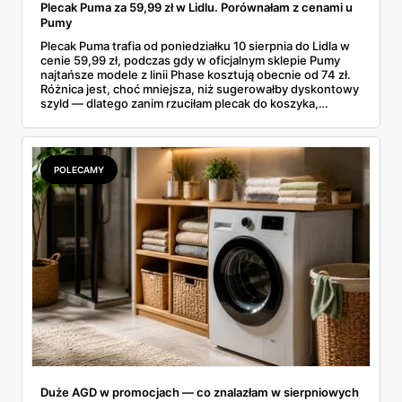
Plecak Puma za 59,99 zł w Lidlu. Porównałam z cenami u
Pumy
Plecak Puma trafia od poniedziałku 10 sierpnia do Lidla w
cenie 59,99 zł, podczas gdy w oficjalnym sklepie Pumy
najtańsze modele z linii Phase kosztują obecnie od 74 zł.
Różnica jest, choć mniejsza, niż sugerowałby dyskontowy
szyld — dlatego zanim rzuciłam plecak do koszyka,
rozłożyłam ceny na czynniki pierwsze. Poniżej cała
rozpiska: co dokładnie sprzedaje Lidl, ile kosztują
odpowiedniki u producenta i komu ten zakup naprawdę
się opłaci.
POLECAMY
Duże AGD w promocjach — co znalazłam w sierpniowych