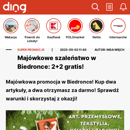
Wakacje
Powrót do
Kaufland
POLOmarket
Netto
Intermarche
szkoły!
SUPER PROMOCJE
|
2023-05-02 11:40
AUTOR: INGA WIĘCH
Majówkowe szaleństwo w
Biedronce: 2+2 gratis!
Majówkowa promocja w Biedronce! Kup dwa
artykuły, a dwa otrzymasz za darmo! Sprawdź
warunki i skorzystaj z okazji!