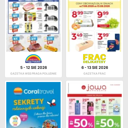
5
-
12 SIE 2026
6
-
13 SIE 2026
GAZETKA WSS PRAGA POŁUDNIE
GAZETKA FRAC