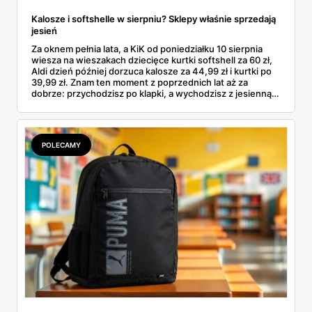
Kalosze i softshelle w sierpniu? Sklepy właśnie sprzedają
jesień
Za oknem pełnia lata, a KiK od poniedziałku 10 sierpnia
wiesza na wieszakach dziecięce kurtki softshell za 60 zł,
Aldi dzień później dorzuca kalosze za 44,99 zł i kurtki po
39,99 zł. Znam ten moment z poprzednich lat aż za
dobrze: przychodzisz po klapki, a wychodzisz z jesienną
garderobą dla całej rodziny. Sprawdziłam, co dokładnie
pojawi się w gazetkach w przyszłym tygodniu i czy jest
sens kupować jesień, zanim skończą się wakacje.
POLECAMY