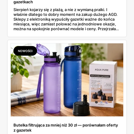
gazetkach
Sierpień kojarzy się z plażą, a nie z wymianą pralki. I
właśnie dlatego to dobry moment na zakup dużego AGD.
Sklepy z elektroniką wypuściły gazetki ważne do końca
miesiąca, więc zamiast polować na jednodniowe okazje,
można na spokojnie porównać modele i ceny. Przejrzałam
aktualne promocje AGD i RTV — poniżej wszystko, co
znalazłam, z cenami i terminami.
NOWOŚCI
Butelka filtrująca za mniej niż 30 zł — porównałam oferty
z gazetek