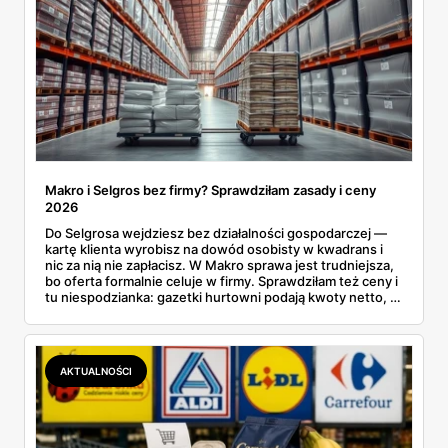
Makro i Selgros bez firmy? Sprawdziłam zasady i ceny
2026
Do Selgrosa wejdziesz bez działalności gospodarczej —
kartę klienta wyrobisz na dowód osobisty w kwadrans i
nic za nią nie zapłacisz. W Makro sprawa jest trudniejsza,
bo oferta formalnie celuje w firmy. Sprawdziłam też ceny i
tu niespodzianka: gazetki hurtowni podają kwoty netto, a
przy kasie doliczany jest VAT. Co więcej, hurt wcale nie
zawsze wygrywa — ta sama kawa ziarnista kosztuje w
Makro ponad dwa razy więcej niż w weekendowej
promocji dyskontu.
AKTUALNOŚCI