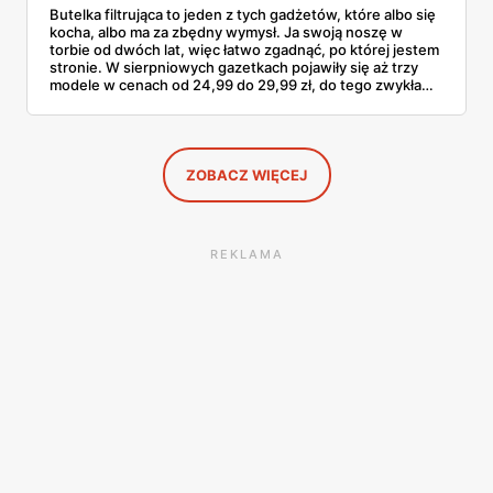
Butelka filtrująca to jeden z tych gadżetów, które albo się
kocha, albo ma za zbędny wymysł. Ja swoją noszę w
torbie od dwóch lat, więc łatwo zgadnąć, po której jestem
stronie. W sierpniowych gazetkach pojawiły się aż trzy
modele w cenach od 24,99 do 29,99 zł, do tego zwykła
butelka za 14,99 zł dla nieprzekonanych. Sprawdziłam
wszystkie oferty i policzyłam, kiedy taki zakup faktycznie
się opłaca.
ZOBACZ WIĘCEJ
REKLAMA