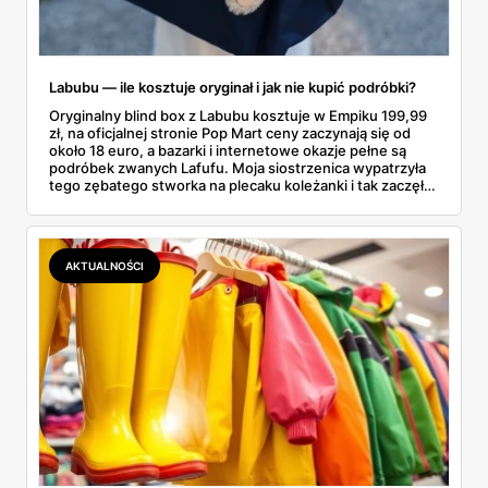
Labubu — ile kosztuje oryginał i jak nie kupić podróbki?
Oryginalny blind box z Labubu kosztuje w Empiku 199,99
zł, na oficjalnej stronie Pop Mart ceny zaczynają się od
około 18 euro, a bazarki i internetowe okazje pełne są
podróbek zwanych Lafufu. Moja siostrzenica wypatrzyła
tego zębatego stworka na plecaku koleżanki i tak zaczęło
się rodzinne śledztwo: co to właściwie jest, ile naprawdę
kosztuje i po czym poznać, że sprzedawca nie wciska nam
podróbki. Spisałam wszystko, czego się dowiedziałam —
łącznie z jedną wpadką, o której za chwilę.
AKTUALNOŚCI