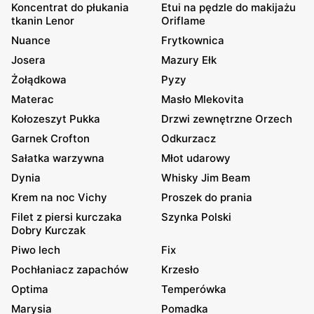
Koncentrat do płukania
Etui na pędzle do makijażu
tkanin Lenor
Oriflame
Nuance
Frytkownica
Josera
Mazury Ełk
Żołądkowa
Pyzy
Materac
Masło Mlekovita
Kołozeszyt Pukka
Drzwi zewnętrzne Orzech
Garnek Crofton
Odkurzacz
Sałatka warzywna
Młot udarowy
Dynia
Whisky Jim Beam
Krem na noc Vichy
Proszek do prania
Filet z piersi kurczaka
Szynka Polski
Dobry Kurczak
Piwo lech
Fix
Pochłaniacz zapachów
Krzesło
Optima
Temperówka
Marysia
Pomadka