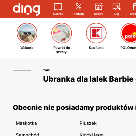
Gazetki
Produkty
Sklepy
Blog
Dni 
Wakacje
Powrót do
Kaufland
POLOmar
szkoły!
TAGI
Ubranka dla lalek Barbie 
Obecnie nie posiadamy produktów i 
Maskotka
Pluszak
Samochód
Klocki lego