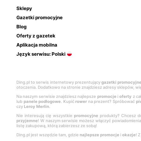
Sklepy
Gazetki promocyjne
Blog
Oferty z gazetek
Aplikacja mobilna
Język serwisu: Polski
Ding.pl to serwis internetowy prezentujący
gazetki promocyjn
otoczenia. Dodatkowo na stronie znajdziesz adresy sklepów, wię
Na naszym serwisie znajdziesz najlepsze
promocje
i
oferty
z ca
lub
panele podłogowe
. Kupić
rower
na prezent? Spróbować
pi
czy
Leroy Merlin
.
Nie interesują cię wszystkie
promocyjne
produkty? Chcesz do
przyjemne
! W naszym serwisie możesz włączyć powiadomieni
listę zakupową, którą zabierzesz ze sobą!
Ding.pl jest wszędzie tam, gdzie
najlepsze promocje
i
okazje
! 