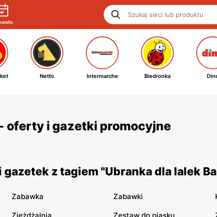
handlu
ket
Netto
Intermarche
Biedronka
Din
- oferty i gazetki promocyjne
gazetek z tagiem "Ubranka dla lalek Ba
Zabawka
Zabawki
Zjeżdżalnia
Zestaw do piasku