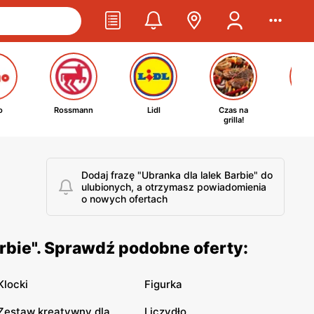
o
Rossmann
Lidl
Czas na
Ta
grilla!
kosm
Dodaj frazę "Ubranka dla lalek Barbie" do
ulubionych, a otrzymasz powiadomienia
o nowych ofertach
rbie". Sprawdź podobne oferty:
Klocki
Figurka
Zestaw kreatywny dla
Liczydło