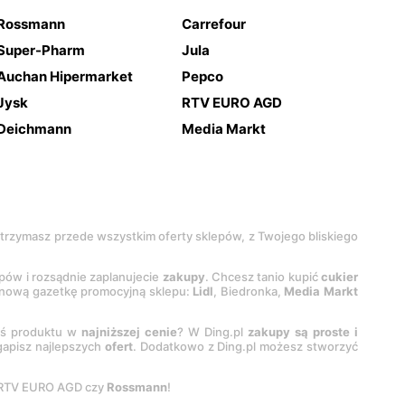
Rossmann
Carrefour
Super-Pharm
Jula
Auchan Hipermarket
Pepco
Jysk
RTV EURO AGD
Deichmann
Media Markt
 otrzymasz przede wszystkim oferty sklepów, z Twojego bliskiego
epów i rozsądnie zaplanujecie
zakupy
. Chcesz tanio kupić
cukier
z nową gazetkę promocyjną sklepu:
Lidl
, Biedronka,
Media Markt
oś produktu w
najniższej cenie
? W Ding.pl
zakupy są proste i
egapisz najlepszych
ofert
. Dodatkowo z Ding.pl możesz stworzyć
 RTV EURO AGD czy
Rossmann
!