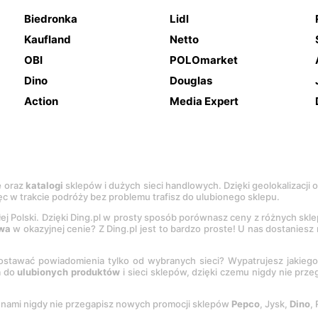
Biedronka
Lidl
Kaufland
Netto
OBI
POLOmarket
Dino
Douglas
Action
Media Expert
e
oraz
katalogi
sklepów i dużych sieci handlowych. Dzięki geolokalizacji
c w trakcie podróży bez problemu trafisz do ulubionego sklepu.
łej Polski. Dzięki Ding.pl w prosty sposób porównasz ceny z różnych skl
wa
w okazyjnej cenie? Z Ding.pl jest to bardzo proste! U nas dostanies
stawać powiadomienia tylko od wybranych sieci? Wypatrujesz jakieg
a do
ulubionych produktów
i sieci sklepów, dzięki czemu nigdy nie prz
Z nami nigdy nie przegapisz nowych promocji sklepów
Pepco
, Jysk,
Dino
,