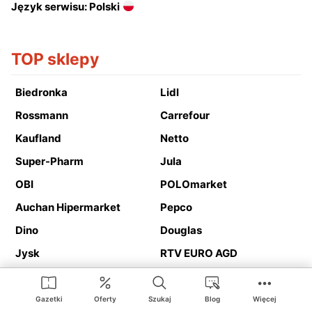
Język serwisu: Polski
TOP sklepy
Biedronka
Lidl
Rossmann
Carrefour
Kaufland
Netto
Super-Pharm
Jula
OBI
POLOmarket
Auchan Hipermarket
Pepco
Dino
Douglas
Jysk
RTV EURO AGD
Action
Media Expert
Deichmann
Media Markt
Gazetki
Oferty
Szukaj
Blog
Więcej