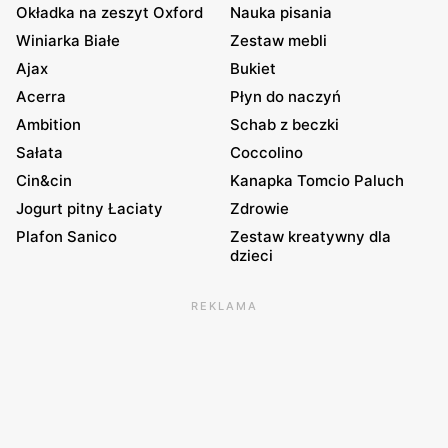
Okładka na zeszyt Oxford
Nauka pisania
Winiarka Białe
Zestaw mebli
Ajax
Bukiet
Acerra
Płyn do naczyń
Ambition
Schab z beczki
Sałata
Coccolino
Cin&cin
Kanapka Tomcio Paluch
Jogurt pitny Łaciaty
Zdrowie
Plafon Sanico
Zestaw kreatywny dla
dzieci
REKLAMA