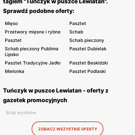
tagiem "Tuńczyk w puszce Lewiatan".
Sprawdź podobne oferty:
Mięso
Pasztet
Przetwory mięsne i rybne
Schab
Pasztet
Schab pieczony
Schab pieczony Publima
Pasztet Dubielak
Lipsko
Pasztet Tradycyjne Jadło
Pasztet Beskidzki
Mielonka
Pasztet Podlaski
Tuńczyk w puszce Lewiatan - oferty z
gazetek promocyjnych
Brak wyników
ZOBACZ WSZYSTKIE OFERTY