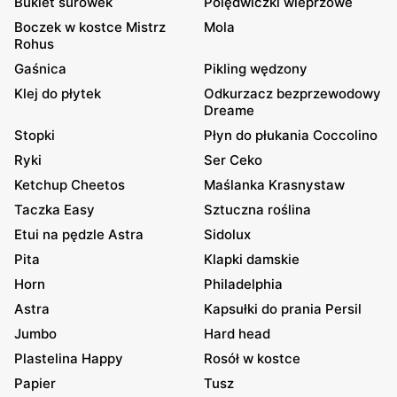
Bukiet surówek
Polędwiczki wieprzowe
Boczek w kostce Mistrz
Mola
Rohus
Gaśnica
Pikling wędzony
Klej do płytek
Odkurzacz bezprzewodowy
Dreame
Stopki
Płyn do płukania Coccolino
Ryki
Ser Ceko
Ketchup Cheetos
Maślanka Krasnystaw
Taczka Easy
Sztuczna roślina
Etui na pędzle Astra
Sidolux
Pita
Klapki damskie
Horn
Philadelphia
Astra
Kapsułki do prania Persil
Jumbo
Hard head
Plastelina Happy
Rosół w kostce
Papier
Tusz