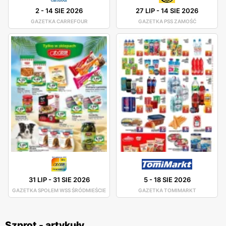
2
-
14 SIE 2026
27 LIP
-
14 SIE 2026
GAZETKA CARREFOUR
GAZETKA PSS ZAMOŚĆ
31 LIP
-
31 SIE 2026
5
-
18 SIE 2026
GAZETKA SPOŁEM WSS ŚRÓDMIEŚCIE
GAZETKA TOMIMARKT
Szprot - artykuły