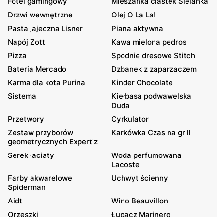
Fotel gamingowy
Mieszanka ciastek Sielanka
Drzwi wewnętrzne
Olej O La La!
Pasta jajeczna Lisner
Piana aktywna
Napój Zott
Kawa mielona pedros
Pizza
Spodnie dresowe Stitch
Bateria Mercado
Dzbanek z zaparzaczem
Karma dla kota Purina
Kinder Chocolate
Sistema
Kiełbasa podwawelska
Duda
Przetwory
Cyrkulator
Zestaw przyborów
Karkówka Czas na grill
geometrycznych Expertiz
Serek łaciaty
Woda perfumowana
Lacoste
Farby akwarelowe
Uchwyt ścienny
Spiderman
Aidt
Wino Beauvillon
Orzeszki
Łupacz Marinero